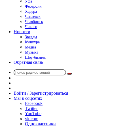
Уфа
Феодосия
Хадера
Чапаевск
Челябинск
Чикаго
Новости
Звезды
Культура
Медиа
Музыка
Шоу-бизнес
Обратная связь
Поиск
Switch
радиостанций
skin
Sidebar
Случайное
радио
Войти / Зарегистрироваться
Мы в соцсетях
Facebook
Twitter
YouTube
vk.com
Одноклассники