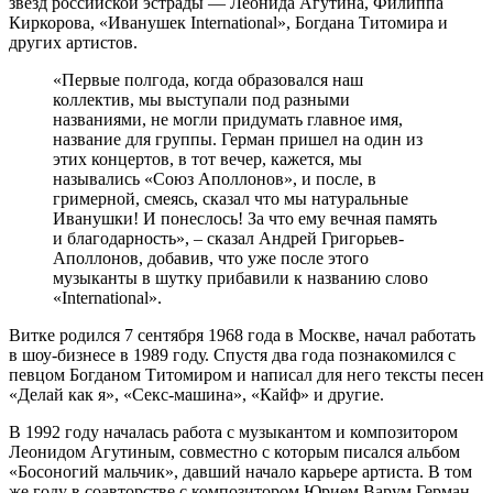
звёзд российской эстрады — Леонида Агутина, Филиппа
Киркорова, «Иванушек International», Богдана Титомира и
других артистов.
«Первые полгода, когда образовался наш
коллектив, мы выступали под разными
названиями, не могли придумать главное имя,
название для группы. Герман пришел на один из
этих концертов, в тот вечер, кажется, мы
назывались «Союз Аполлонов», и после, в
гримерной, смеясь, сказал что мы натуральные
Иванушки! И понеслось! За что ему вечная память
и благодарность», – сказал Андрей Григорьев-
Аполлонов, добавив, что уже после этого
музыканты в шутку прибавили к названию слово
«International».
Витке родился 7 сентября 1968 года в Москве, начал работать
в шоу-бизнесе в 1989 году. Спустя два года познакомился с
певцом Богданом Титомиром и написал для него тексты песен
«Делай как я», «Секс-машина», «Кайф» и другие.
В 1992 году началась работа с музыкантом и композитором
Леонидом Агутиным, совместно с которым писался альбом
«Босоногий мальчик», давший начало карьере артиста. В том
же году в соавторстве с композитором Юрием Варум Герман