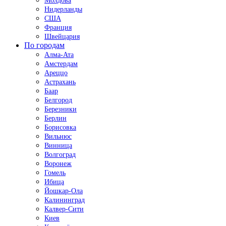
Молдова
Нидерланды
США
Франция
Швейцария
По городам
Алма-Ата
Амстердам
Ареццо
Астрахань
Баар
Белгород
Березники
Берлин
Борисовка
Вильнюс
Винница
Волгоград
Воронеж
Гомель
Ибица
Йошкар-Ола
Калининград
Калвер-Сити
Киев