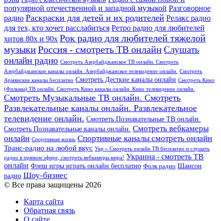
популярной отечественной и западной музыкой
Разговорное
Раскраски для детей и их родителей
Релакс радио
радио
для тех, кто хочет расслабиться
Ретро радио для любителей
Рок радио для любителей тяжелой
хитов 80х и 90х
Россия - смотреть ТВ онлайн
музыки
Слушать
онлайн радио
Смотреть Азербайджанское ТВ онлайн. Смотреть
Азербайджанские каналы онлайн. Азербайджанское телевидение онлайн.
Смотреть
Смотреть Десткие каналы онлайн
Армянские каналы бесплатно
Смотреть Кино
(Фильмы) ТВ онлайн. Смотреть Кино каналы онлайн. Кино телевидение онлайн.
Смотреть Музыкальные ТВ онлайн. Смотреть
Развлекательные каналы онлайн. Развлекательное
телевидение онлайн.
Смотреть Познавательные ТВ онлайн.
Смотреть вебкамеры
Смотреть Познавательные каналы онлайн.
онлайн
Спортивные каналы смотреть онлайн
Спортивная жизнь
Транс-радио на любой вкус
Укр » Смотреть онлайн ТВ бесплатно и слушать
Украина - смотреть ТВ
радио в прямом эфире, смотреть вебкамеры мира!
онлайн
Шансон
Флеш игры играть онлайн бесплатно
Фолк радио
Шоу-бизнес
радио
© Все права защищены 2026
Карта сайта
Обратная связь
О сайте