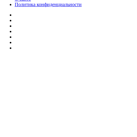
Политика конфиденциальности
Facebook
Twitter
YouTube
vk.com
Одноклассники
Telegram
RSS
Кнопка
«Наверх»