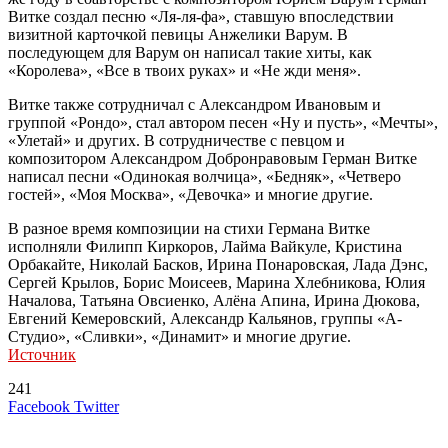
Витке создал песню «Ля-ля-фа», ставшую впоследствии
визитной карточкой певицы Анжелики Варум. В
последующем для Варум он написал такие хиты, как
«Королева», «Все в твоих руках» и «Не жди меня».
Витке также сотрудничал с Александром Ивановым и
группой «Рондо», стал автором песен «Ну и пусть», «Мечты»,
«Улетай» и других. В сотрудничестве с певцом и
композитором Александром Добронравовым Герман Витке
написал песни «Одинокая волчица», «Бедняк», «Четверо
гостей», «Моя Москва», «Девочка» и многие другие.
В разное время композиции на стихи Германа Витке
исполняли Филипп Киркоров, Лайма Вайкуле, Кристина
Орбакайте, Николай Басков, Ирина Понаровская, Лада Дэнс,
Сергей Крылов, Борис Моисеев, Марина Хлебникова, Юлия
Началова, Татьяна Овсиенко, Алёна Апина, Ирина Дюкова,
Евгений Кемеровский, Александр Кальянов, группы «А-
Студио», «Сливки», «Динамит» и многие другие.
Источник
241
LinkedIn
Tumblr
Reddit
Вконтакте
Одноклассники
Skype
Messenger
Messenger
WhatsApp
Telegram
Viber
Line
Поделиться
Печатать
Facebook
Twitter
через
электронную
Похожие радио