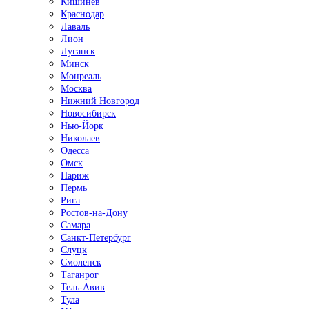
Кишинёв
Краснодар
Лаваль
Лион
Луганск
Минск
Монреаль
Москва
Нижний Новгород
Новосибирск
Нью-Йорк
Николаев
Одесса
Омск
Париж
Пермь
Рига
Ростов-на-Дону
Самара
Санкт-Петербург
Слуцк
Смоленск
Таганрог
Тель-Авив
Тула