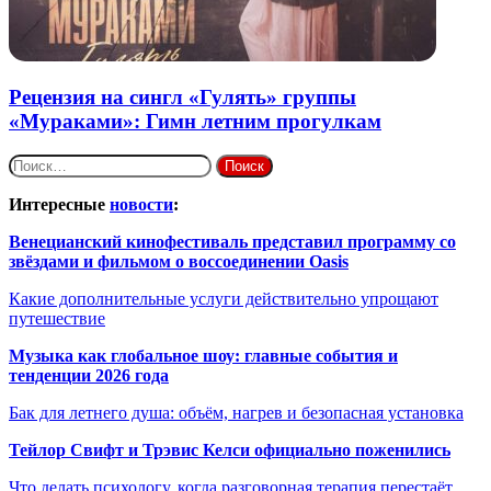
Рецензия на сингл «Гулять» группы
«Мураками»: Гимн летним прогулкам
Найти:
Интересные
новости
:
Венецианский кинофестиваль представил программу со
звёздами и фильмом о воссоединении Oasis
Какие дополнительные услуги действительно упрощают
путешествие
Музыка как глобальное шоу: главные события и
тенденции 2026 года
Бак для летнего душа: объём, нагрев и безопасная установка
Тейлор Свифт и Трэвис Келси официально поженились
Что делать психологу, когда разговорная терапия перестаёт