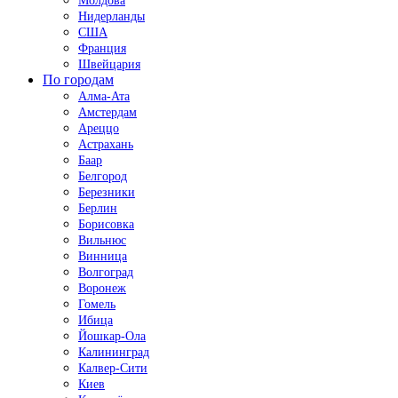
Молдова
Нидерланды
США
Франция
Швейцария
По городам
Алма-Ата
Амстердам
Ареццо
Астрахань
Баар
Белгород
Березники
Берлин
Борисовка
Вильнюс
Винница
Волгоград
Воронеж
Гомель
Ибица
Йошкар-Ола
Калининград
Калвер-Сити
Киев