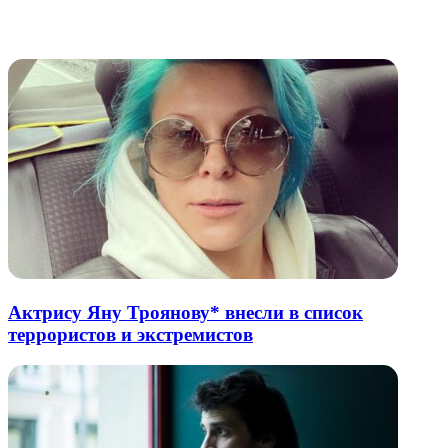
через
электронную
Похожие радио
почту
Актрису Яну Троянову* внесли в список
террористов и экстремистов