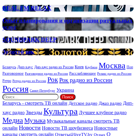
FM
LIGHTS
REAL
REAL FM RELAX
FM
RELAX
Опыт
Опыт планирования и организации ритуальных
планирования
услуг
и
организации
SOUNDPARK
SOUNDPARK DEEP
ритуальных
DEEP
услуг
Золотой
Золотой век
век
Москва
Киев
Дип-хаус
Беларусь
Дип-хаус радио из России
Клубное
Поп
Расслабляющее
Разговорное
Разговорное радио из России
Релакс радио из России
Рок
Рок радио из России
Ретро
Ретро-радио из России
Россия
Украина
Санкт-Петербург
Найти:
Дип-
Беларусь - смотреть ТВ онлайн
Джаз радио
Детское радио
Культура
Звезды
хаус радио
Лучшее клубное радио
Медиа
Музыка
Музыкальные каналы смотреть ТВ
Новости
онлайн
Новости ТВ шоубизнеса
Новостные
О
каналы смотреть онлайн
Ответы@liveTV.by
Отдых