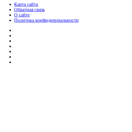
Карта сайта
Обратная связь
О сайте
Политика конфиденциальности
Facebook
Twitter
YouTube
vk.com
Одноклассники
Telegram
RSS
Кнопка
«Наверх»