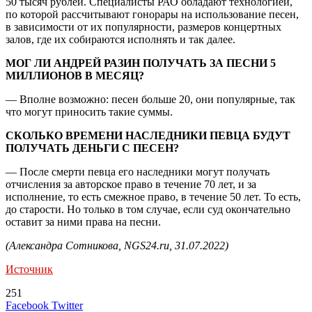
50 тысяч рублей. Специалисты РАО обладают технологией,
по которой рассчитывают гонорары на использование песен,
в зависимости от их популярности, размеров концертных
залов, где их собираются исполнять и так далее.
МОГ ЛИ АНДРЕЙ РАЗИН ПОЛУЧАТЬ ЗА ПЕСНИ 5
МИЛЛИОНОВ В МЕСЯЦ?
— Вполне возможно: песен больше 20, они популярные, так
что могут приносить такие суммы.
СКОЛЬКО ВРЕМЕНИ НАСЛЕДНИКИ ПЕВЦА БУДУТ
ПОЛУЧАТЬ ДЕНЬГИ С ПЕСЕН?
— После смерти певца его наследники могут получать
отчисления за авторское право в течение 70 лет, и за
исполнение, то есть смежное право, в течение 50 лет. То есть,
до старости. Но только в том случае, если суд окончательно
оставит за ними права на песни.
(Александра Сотникова, NGS24.ru, 31.07.2022)
Источник
251
LinkedIn
Tumblr
Reddit
Вконтакте
Одноклассники
Skype
Messenger
Messenger
WhatsApp
Telegram
Viber
Line
Поделиться
Печатать
Facebook
Twitter