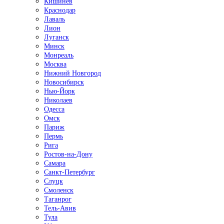
Кишинёв
Краснодар
Лаваль
Лион
Луганск
Минск
Монреаль
Москва
Нижний Новгород
Новосибирск
Нью-Йорк
Николаев
Одесса
Омск
Париж
Пермь
Рига
Ростов-на-Дону
Самара
Санкт-Петербург
Слуцк
Смоленск
Таганрог
Тель-Авив
Тула