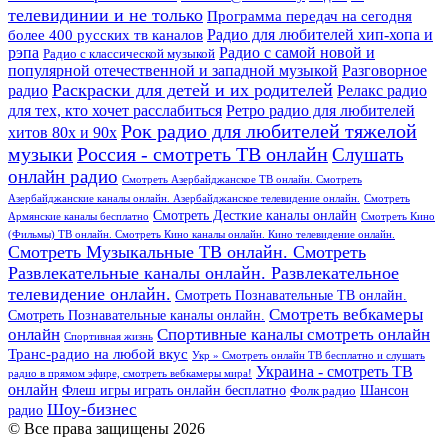
телевидинии и не только
Программа передач на сегодня
более 400 русских тв каналов
Радио для любителей хип-хопа и
рэпа
Радио с самой новой и
Радио с классической музыкой
популярной отечественной и западной музыкой
Разговорное
Раскраски для детей и их родителей
Релакс радио
радио
для тех, кто хочет расслабиться
Ретро радио для любителей
Рок радио для любителей тяжелой
хитов 80х и 90х
Россия - смотреть ТВ онлайн
музыки
Слушать
онлайн радио
Смотреть Азербайджанское ТВ онлайн. Смотреть
Азербайджанские каналы онлайн. Азербайджанское телевидение онлайн.
Смотреть
Смотреть Десткие каналы онлайн
Армянские каналы бесплатно
Смотреть Кино
(Фильмы) ТВ онлайн. Смотреть Кино каналы онлайн. Кино телевидение онлайн.
Смотреть Музыкальные ТВ онлайн. Смотреть
Развлекательные каналы онлайн. Развлекательное
телевидение онлайн.
Смотреть Познавательные ТВ онлайн.
Смотреть вебкамеры
Смотреть Познавательные каналы онлайн.
онлайн
Спортивные каналы смотреть онлайн
Спортивная жизнь
Транс-радио на любой вкус
Укр » Смотреть онлайн ТВ бесплатно и слушать
Украина - смотреть ТВ
радио в прямом эфире, смотреть вебкамеры мира!
онлайн
Шансон
Флеш игры играть онлайн бесплатно
Фолк радио
Шоу-бизнес
радио
© Все права защищены 2026