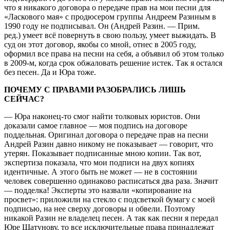
что я никакого договора о передаче прав на мои песни для
«Ласкового мая» с продюсером группы Андреем Разиным в
1990 году не подписывал. Он (Андрей Разин. — Прим.
ред.) умеет всё повернуть в свою пользу, умеет выжидать. В
суд он этот договор, якобы со мной, отнес в 2005 году,
оформил все права на песни на себя, а объявил об этом только
в 2009-м, когда срок обжаловать решение истек. Так я остался
без песен. Да и Юра тоже.
ПОЧЕМУ С ПРАВАМИ РАЗОБРАЛИСЬ ЛИШЬ
СЕЙЧАС?
— Юра наконец-то смог найти толковых юристов. Они
доказали самое главное — моя подпись на договоре
поддельная. Оригинал договора о передаче прав на песни
Андрей Разин давно никому не показывает — говорит, что
утерян. Показывает подписанные мною копии. Так вот,
экспертиза показала, что мои подписи на двух копиях
идентичные. А этого быть не может — не в состоянии
человек совершенно одинаково расписаться два раза. Значит
— подделка! Эксперты это назвали «копирование на
просвет»: приложили на стекло с подсветкой бумагу с моей
подписью, на нее сверху договоры и обвели. Поэтому
никакой Разин не владелец песен. А так как песни я передал
Юре Шатунову, то все исключительные права принадлежат