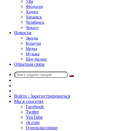
Уфа
Феодосия
Хадера
Чапаевск
Челябинск
Чикаго
Новости
Звезды
Культура
Медиа
Музыка
Шоу-бизнес
Обратная связь
Поиск
Switch
радиостанций
skin
Sidebar
Случайное
радио
Войти / Зарегистрироваться
Мы в соцсетях
Facebook
Twitter
YouTube
vk.com
Одноклассники