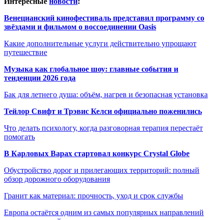
Интересные
новости
:
Венецианский кинофестиваль представил программу со
звёздами и фильмом о воссоединении Oasis
Какие дополнительные услуги действительно упрощают
путешествие
Музыка как глобальное шоу: главные события и
тенденции 2026 года
Бак для летнего душа: объём, нагрев и безопасная установка
Тейлор Свифт и Трэвис Келси официально поженились
Что делать психологу, когда разговорная терапия перестаёт
помогать
В Карловых Варах стартовал конкурс Crystal Globe
Обустройство дорог и прилегающих территорий: полный
обзор дорожного оборудования
Гранит как материал: прочность, уход и срок службы
Европа остаётся одним из самых популярных направлений