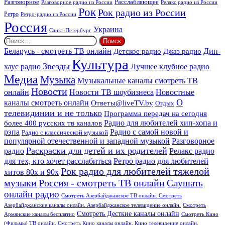
Расслабляющее
Разговорное
Разговорное радио из России
Релакс радио из России
Рок
Рок радио из России
Ретро
Ретро-радио из России
Россия
Украина
Санкт-Петербург
Найти:
Дип-
Беларусь - смотреть ТВ онлайн
Джаз радио
Детское радио
Культура
Звезды
хаус радио
Лучшее клубное радио
Медиа
Музыка
Музыкальные каналы смотреть ТВ
Новости
онлайн
Новости ТВ шоубизнеса
Новостные
О
каналы смотреть онлайн
Ответы@liveTV.by
Отдых
телевидинии и не только
Программа передач на сегодня
более 400 русских тв каналов
Радио для любителей хип-хопа и
рэпа
Радио с самой новой и
Радио с классической музыкой
популярной отечественной и западной музыкой
Разговорное
Раскраски для детей и их родителей
Релакс радио
радио
для тех, кто хочет расслабиться
Ретро радио для любителей
Рок радио для любителей тяжелой
хитов 80х и 90х
Россия - смотреть ТВ онлайн
музыки
Слушать
онлайн радио
Смотреть Азербайджанское ТВ онлайн. Смотреть
Азербайджанские каналы онлайн. Азербайджанское телевидение онлайн.
Смотреть
Смотреть Десткие каналы онлайн
Армянские каналы бесплатно
Смотреть Кино
(Фильмы) ТВ онлайн. Смотреть Кино каналы онлайн. Кино телевидение онлайн.