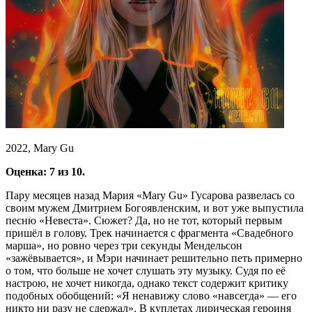
2022, Mary Gu
Оценка: 7 из 10.
Пару месяцев назад Мария «Mary Gu» Гусарова развелась со
своим мужем Дмитрием Богоявленским, и вот уже выпустила
песню «Невеста». Сюжет? Да, но не тот, который первым
пришёл в голову. Трек начинается с фрагмента «Свадебного
марша», но ровно через три секунды Мендельсон
«зажёвывается», и Мэри начинает решительно петь примерно
о том, что больше не хочет слушать эту музыку. Судя по её
настрою, не хочет никогда, однако текст содержит критику
подобных обобщений: «Я ненавижу слово «навсегда» — его
никто ни разу не сдержал». В куплетах лирическая героиня