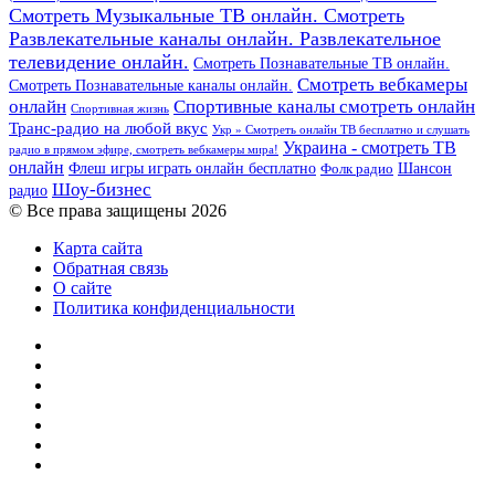
Смотреть Музыкальные ТВ онлайн. Смотреть
Развлекательные каналы онлайн. Развлекательное
телевидение онлайн.
Смотреть Познавательные ТВ онлайн.
Смотреть вебкамеры
Смотреть Познавательные каналы онлайн.
онлайн
Спортивные каналы смотреть онлайн
Спортивная жизнь
Транс-радио на любой вкус
Укр » Смотреть онлайн ТВ бесплатно и слушать
Украина - смотреть ТВ
радио в прямом эфире, смотреть вебкамеры мира!
онлайн
Шансон
Флеш игры играть онлайн бесплатно
Фолк радио
Шоу-бизнес
радио
© Все права защищены 2026
Карта сайта
Обратная связь
О сайте
Политика конфиденциальности
Facebook
Twitter
YouTube
vk.com
Одноклассники
Telegram
RSS