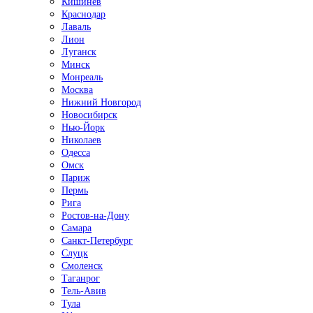
Кишинёв
Краснодар
Лаваль
Лион
Луганск
Минск
Монреаль
Москва
Нижний Новгород
Новосибирск
Нью-Йорк
Николаев
Одесса
Омск
Париж
Пермь
Рига
Ростов-на-Дону
Самара
Санкт-Петербург
Слуцк
Смоленск
Таганрог
Тель-Авив
Тула