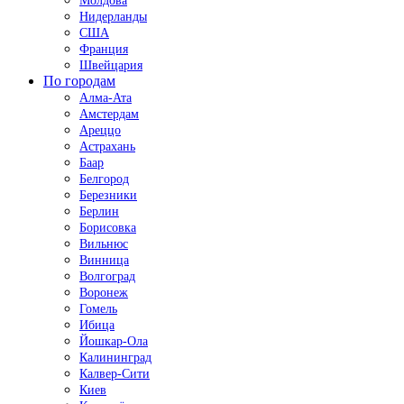
Молдова
Нидерланды
США
Франция
Швейцария
По городам
Алма-Ата
Амстердам
Ареццо
Астрахань
Баар
Белгород
Березники
Берлин
Борисовка
Вильнюс
Винница
Волгоград
Воронеж
Гомель
Ибица
Йошкар-Ола
Калининград
Калвер-Сити
Киев