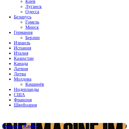
Киев
Луганск
Одесса
Беларусь
Гомель
Минск
Германия
Берлин
Израиль
Испания
Италия
Казахстан
Канада
Латвия
Литва
Молдова
Кишинёв
Нидерланды
США
Франция
Швейцария
Популярные радиостанции
Imagine
Imagine Radio