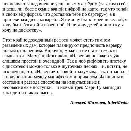
посмеивается над внешне успешным ухажёром («а я сама себе,
знаешь ли, босс с семизначной цифрой на карте, так что топай
в своих эйр форсах, что достались тебе по бартеру»), а в
припеве заходит с козырей: «Я не хочу быть твоей невестой, я
хочу быть богатой и известной. Я не хочу детей и ипотеку, я
хочу на дискотеку».
Этот крайне доходчивый рефрен может стать гимном
разведённых дам, которые планируют предпочесть карьеру
новым отношениям. Впрочем, может и не стать: тем, кто
слышал хит Mary Gu «Косички», «Невеста» покажется уж
слишком простой и очевидной. Так в лоб рифмовать ипотеку
с дискотекой можно только в шуточных песнях – и, кстати, не
исключено, что «Невеста» таковой и задумывалась, но застыла
в полупозиции между манифестом и приколом. Женщины в
состоянии развода способны на импульсивные и
необъяснимые поступки – и новый трек Мэри Гу выглядит
как один из таких шагов.
Алексей Мажаев, InterMedia