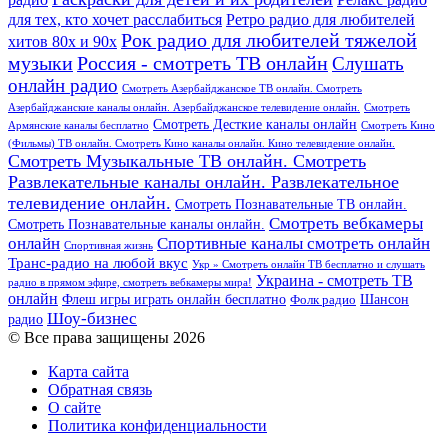
для тех, кто хочет расслабиться
Ретро радио для любителей
Рок радио для любителей тяжелой
хитов 80х и 90х
Россия - смотреть ТВ онлайн
музыки
Слушать
онлайн радио
Смотреть Азербайджанское ТВ онлайн. Смотреть
Азербайджанские каналы онлайн. Азербайджанское телевидение онлайн.
Смотреть
Смотреть Десткие каналы онлайн
Армянские каналы бесплатно
Смотреть Кино
(Фильмы) ТВ онлайн. Смотреть Кино каналы онлайн. Кино телевидение онлайн.
Смотреть Музыкальные ТВ онлайн. Смотреть
Развлекательные каналы онлайн. Развлекательное
телевидение онлайн.
Смотреть Познавательные ТВ онлайн.
Смотреть вебкамеры
Смотреть Познавательные каналы онлайн.
онлайн
Спортивные каналы смотреть онлайн
Спортивная жизнь
Транс-радио на любой вкус
Укр » Смотреть онлайн ТВ бесплатно и слушать
Украина - смотреть ТВ
радио в прямом эфире, смотреть вебкамеры мира!
онлайн
Шансон
Флеш игры играть онлайн бесплатно
Фолк радио
Шоу-бизнес
радио
© Все права защищены 2026
Карта сайта
Обратная связь
О сайте
Политика конфиденциальности