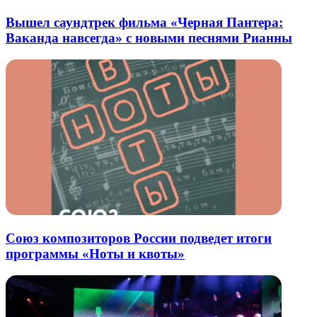
Вышел саундтрек фильма «Черная Пантера:
Ваканда навсегда» с новыми песнями Рианны
Союз композиторов России подведет итоги
программы «Ноты и квоты»