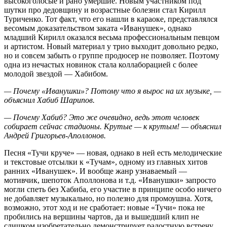
высокоголосые и рано умершие. Новым участником под
шутки про дедовщину и возрастные болезни стал Кирилл
Туриченко. Тот факт, что его нашли в караоке, представлялся
весомым доказательством заката «Иванушек», однако
младший Кирилл оказался весьма профессиональным певцом
и артистом. Новый материал у трио выходит довольно редко,
но и совсем забыть о группе продюсер не позволяет. Поэтому
одна из нечастых новинок стала коллаборацией с более
молодой звездой — Хабибом.
— Почему «Иванушки»? Потому что я вырос на их музыке, —
объяснил Хабиб Шарипов.
— Почему Хабиб? Это же очевидно, ведь этот человек
собирает сейчас стадионы. Крутые — к крутым! — объяснил
Андрей Григорьев-Аполлонов.
Песня «Тучи круче» — новая, однако в ней есть мелодические
и текстовые отсылки к «Тучам», одному из главных хитов
ранних «Иванушек». И вообще жанр узнаваемый —
мотивчик, шепоток Аполлонова и т.д. «Иванушки» запросто
могли спеть без Хабиба, его участие в принципе особо ничего
не добавляет музыкально, но полезно для промоушна. Хотя,
возможно, этот ход и не сработает: новые «Тучи» пока не
пробились на вершины чартов, да и вышедший клип не
слишком изобретательно демонстрирует радостную встречу