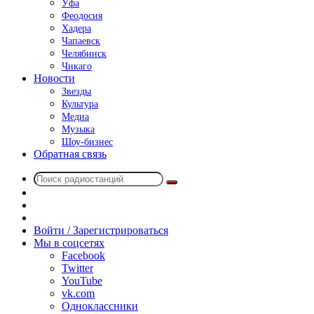
Уфа
Феодосия
Хадера
Чапаевск
Челябинск
Чикаго
Новости
Звезды
Культура
Медиа
Музыка
Шоу-бизнес
Обратная связь
Поиск
Switch
радиостанций
skin
Sidebar
Случайное
радио
Войти / Зарегистрироваться
Мы в соцсетях
Facebook
Twitter
YouTube
vk.com
Одноклассники