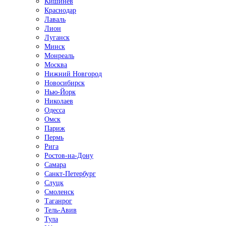
Кишинёв
Краснодар
Лаваль
Лион
Луганск
Минск
Монреаль
Москва
Нижний Новгород
Новосибирск
Нью-Йорк
Николаев
Одесса
Омск
Париж
Пермь
Рига
Ростов-на-Дону
Самара
Санкт-Петербург
Слуцк
Смоленск
Таганрог
Тель-Авив
Тула