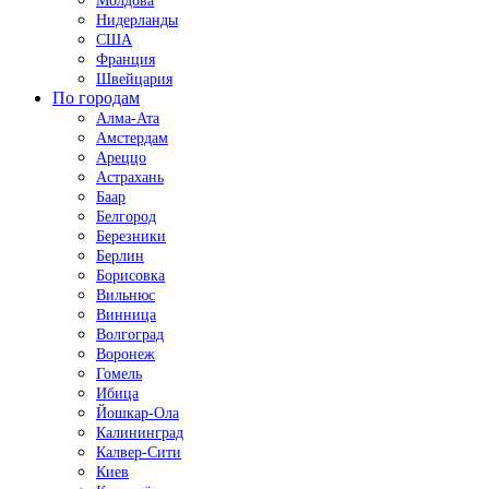
Молдова
Нидерланды
США
Франция
Швейцария
По городам
Алма-Ата
Амстердам
Ареццо
Астрахань
Баар
Белгород
Березники
Берлин
Борисовка
Вильнюс
Винница
Волгоград
Воронеж
Гомель
Ибица
Йошкар-Ола
Калининград
Калвер-Сити
Киев