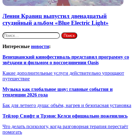
Ленни Кравиц выпустил двенадцатый
студийный альбом «Blue Electric Light»
Найти:
Интересные
новости
:
Венецианский кинофестиваль представил программу со
звёздами и фильмом о воссоединении Oasis
Какие дополнительные услуги действительно упрощают
путешествие
Музыка как глобальное шоу: главные события и
тенденции 2026 года
Бак для летнего душа: объём, нагрев и безопасная установка
Тейлор Свифт и Трэвис Келси официально поженились
Что делать психологу, когда разговорная терапия перестаёт
помогать