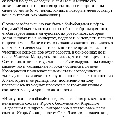
обязательно дело молодых. И сам Пол, и многие его
дожившие до почтенного возраста коллеги встретили на
сцене 80-летие (о 70-летних юнцах и говорить нечего, скачут
вон с гитарами, как мальчишки).
С этим разобрались, но как быть с бойз-бэндами и гёрлз-
бэндами? Изначально эти проекты были собраны для того,
чтобы зарабатывать на чувствах их ровесников, которые
должны плакать на концертах, подпевать и покупать плакаты
и прочий мерч. Даже в самом названии явления говорилось о
мальчиках и девочках — то есть никто не предполагал, что
участники бойз-бэндов будут работать в бойз-бэндах до и
после 50-летия. Между тем, оказалось, что и это нормально.
Самые талантливые и удачливые всё же вырулили на сольную
карьеру, но и «командные игроки» остались при деле.
Коммерчески привлекательными стали воссоединения
«мальчуковых» и девичьих групп в ностальгических составах.
А некоторые и не распадались, постепенно на ходу
превращаясь из модных проектов в ретро-коллективы с
соответствующем уровнем активности .
«Иванушки International» продержались четверть века в почти
неизменном составе. Рядом с бессменными Кириллом
Андреевым и Андреем Григорьевым-Аполлоновым пели
сначала Игорь Сорин, а потом Олег Яковлев — маленькие,