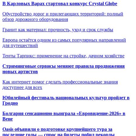
В Карловых Варах стартовал конкурс Crystal Globe
Обустройство дорог и прилегающих территорий: полный
обзор дорожного оборудования
Гранит как материал: прочность, уход и срок службы
Европа остаётся одним из самых популярных направлений
для путешествий
Тенты Тарпикс: применение на стройке, дачном хозяйстве
Стриминговые сервисы меняют правила продвижения
новых артистов
Как интернет помог сделать профессиональные знания
доступнее для всех
Юбилейный фестиваль национальных культур пройдет в
Гродно
Болгария сенсационно выиграла «Евровидение-2026» в
Вене
Oasis объявили о подготовке крупнейшего тура за
последние годы — спрос на билеты побил рекорды