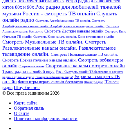
для тех, кто хочет расслабиться
Ретро радио для любителей
Рок радио для любителей тяжелой
хитов 80х и 90х
Россия - смотреть ТВ онлайн
музыки
Слушать
онлайн радио
Смотреть Азербайджанское ТВ онлайн. Смотреть
Азербайджанские каналы онлайн. Азербайджанское телевидение онлайн.
Смотреть
Смотреть Десткие каналы онлайн
Армянские каналы бесплатно
Смотреть Кино
(Фильмы) ТВ онлайн. Смотреть Кино каналы онлайн. Кино телевидение онлайн.
Смотреть Музыкальные ТВ онлайн. Смотреть
Развлекательные каналы онлайн. Развлекательное
телевидение онлайн.
Смотреть Познавательные ТВ онлайн.
Смотреть вебкамеры
Смотреть Познавательные каналы онлайн.
онлайн
Спортивные каналы смотреть онлайн
Спортивная жизнь
Транс-радио на любой вкус
Укр » Смотреть онлайн ТВ бесплатно и слушать
Украина - смотреть ТВ
радио в прямом эфире, смотреть вебкамеры мира!
онлайн
Шансон
Флеш игры играть онлайн бесплатно
Фолк радио
Шоу-бизнес
радио
© Все права защищены 2026
Карта сайта
Обратная связь
О сайте
Политика конфиденциальности
Facebook