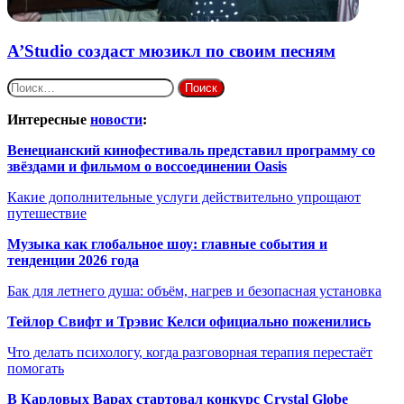
A’Studio создаст мюзикл по своим песням
Найти:
Интересные
новости
:
Венецианский кинофестиваль представил программу со
звёздами и фильмом о воссоединении Oasis
Какие дополнительные услуги действительно упрощают
путешествие
Музыка как глобальное шоу: главные события и
тенденции 2026 года
Бак для летнего душа: объём, нагрев и безопасная установка
Тейлор Свифт и Трэвис Келси официально поженились
Что делать психологу, когда разговорная терапия перестаёт
помогать
В Карловых Варах стартовал конкурс Crystal Globe