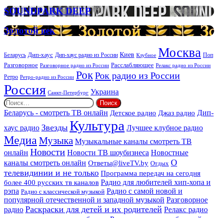
организации
SOUNDPARK
SOUNDPARK DEEP
ритуальных
DEEP
услуг
Золотой
Золотой век
век
Москва
Киев
Дип-хаус
Беларусь
Дип-хаус радио из России
Клубное
Поп
Расслабляющее
Разговорное
Разговорное радио из России
Релакс радио из России
Рок
Рок радио из России
Ретро
Ретро-радио из России
Россия
Украина
Санкт-Петербург
Найти:
Дип-
Беларусь - смотреть ТВ онлайн
Джаз радио
Детское радио
Культура
Звезды
хаус радио
Лучшее клубное радио
Медиа
Музыка
Музыкальные каналы смотреть ТВ
Новости
онлайн
Новости ТВ шоубизнеса
Новостные
О
каналы смотреть онлайн
Ответы@liveTV.by
Отдых
телевидинии и не только
Программа передач на сегодня
более 400 русских тв каналов
Радио для любителей хип-хопа и
рэпа
Радио с самой новой и
Радио с классической музыкой
популярной отечественной и западной музыкой
Разговорное
Раскраски для детей и их родителей
Релакс радио
радио