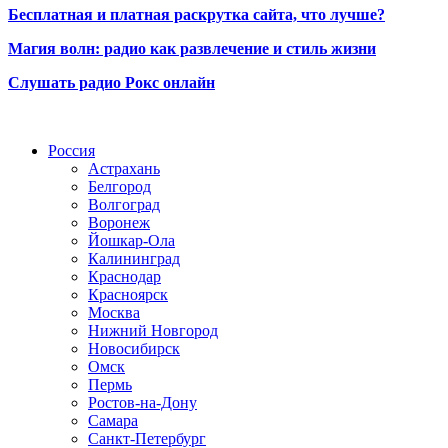
Бесплатная и платная раскрутка сайта, что лучше?
Магия волн: радио как развлечение и стиль жизни
Слушать радио Рокс онлайн
Радио по странам
Россия
Астрахань
Белгород
Волгоград
Воронеж
Йошкар-Ола
Калининград
Краснодар
Красноярск
Москва
Нижний Новгород
Новосибирск
Омск
Пермь
Ростов-на-Дону
Самара
Санкт-Петербург