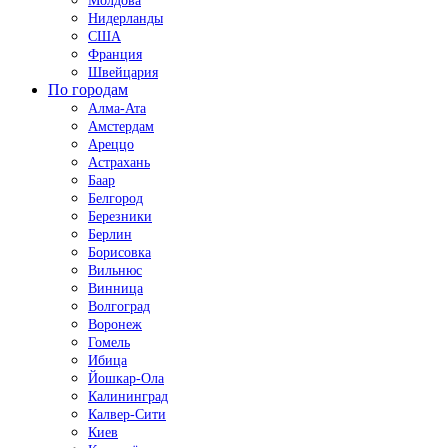
Молдова
Нидерланды
США
Франция
Швейцария
По городам
Алма-Ата
Амстердам
Ареццо
Астрахань
Баар
Белгород
Березники
Берлин
Борисовка
Вильнюс
Винница
Волгоград
Воронеж
Гомель
Ибица
Йошкар-Ола
Калининград
Калвер-Сити
Киев