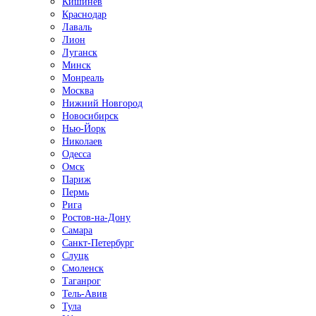
Кишинёв
Краснодар
Лаваль
Лион
Луганск
Минск
Монреаль
Москва
Нижний Новгород
Новосибирск
Нью-Йорк
Николаев
Одесса
Омск
Париж
Пермь
Рига
Ростов-на-Дону
Самара
Санкт-Петербург
Слуцк
Смоленск
Таганрог
Тель-Авив
Тула