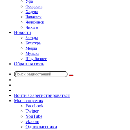
Уфа
Феодосия
Хадера
Чапаевск
Челябинск
Чикаго
Новости
Звезды
Культура
Медиа
Музыка
Шоу-бизнес
Обратная связь
Поиск
Switch
радиостанций
skin
Sidebar
Случайное
радио
Войти / Зарегистрироваться
Мы в соцсетях
Facebook
Twitter
YouTube
vk.com
Одноклассники