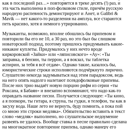
как в последний раз…» повторяется в треке десять (!) раз, и
эта часть выполнена в поп-фолковом стиле, причём русскую
народную распевность демонстрируют и Анет, и Galibri &
Mavik — нет какого-то разделения на амплуа, все стараются
петь красиво, хотя и немного утрированно.
Музыканты, возможно, вполне обошлись бы припевом и
повторили бы его не 10, а 30 раз, но это был бы слишком
новаторский подход, поэтому пришлось придумывать какие-
никакие куплеты. Придумалось у них нечто вроде
киркоровской «Зайки» или «ляписовского» «Ау»: «Ты
заправка, я бензин, ты перрон, а я вокзал, ты таблетка
аспирин, за тебя я всё отдам». Однако такие, казалось бы,
юмористические строки исполняются подчёркнуто лирично.
Слушателю некогда задумываться над этим парадоксом, ведь
на него опять надолго налетают псевдофолковые припевы.
После них трио выдаёт новую порцию рифм из серии «ты
Роксана, я Бабаян» и внезапно вспоминают, что надо как-то
оправдать название песни. Получается следующее: «Ты кино,
а я попкорн, ты гитара, я струна, ты гудки, я телефон, ты как в
засуху вода. Наше лето не вернуть, буду помнить, а пока пой
со мною эти строки медляка». Обязательство вставить в текст
слово «медляк» выполнено, но слушательское недоумение
развеять не удалось. Вообще ставка в песне правильно сделана
на многократное повторение припева, однако манеру его