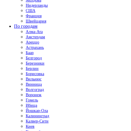
Молдова
Нидерланды
США
Франция
Швейцария
По городам
Алма-Ата
Амстердам
Ареццо
Астрахань
Баар
Белгород
Березники
Берлин
Борисовка
Вильнюс
Винница
Волгоград
Воронеж
Гомель
Ибица
Йошкар-Ола
Калининград
Калвер-Сити
Киев