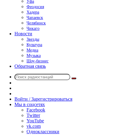
Уфа
Феодосия
Хадера
Чапаевск
Челябинск
Чикаго
Новости
Звезды
Культура
Медиа
Музыка
Шоу-бизнес
Обратная связь
Поиск
Switch
радиостанций
skin
Sidebar
Случайное
радио
Войти / Зарегистрироваться
Мы в соцсетях
Facebook
Twitter
YouTube
vk.com
Одноклассники