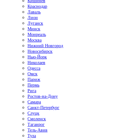
Кишинёв
Краснодар
Лаваль
Лион
Луганск
Минск
Монреаль
Москва
Нижний Новгород
Новосибирск
Нью-Йорк
Николаев
Одесса
Омск
Париж
Пермь
Рига
Ростов-на-Дону
Самара
Санкт-Петербург
Слуцк
Смоленск
Таганрог
Тель-Авив
Тула