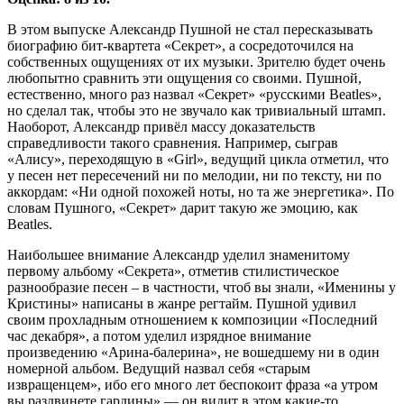
В этом выпуске Александр Пушной не стал пересказывать
биографию бит-квартета «Секрет», а сосредоточился на
собственных ощущениях от их музыки. Зрителю будет очень
любопытно сравнить эти ощущения со своими. Пушной,
естественно, много раз назвал «Секрет» «русскими Beatles»,
но сделал так, чтобы это не звучало как тривиальный штамп.
Наоборот, Александр привёл массу доказательств
справедливости такого сравнения. Например, сыграв
«Алису», переходящую в «Girl», ведущий цикла отметил, что
у песен нет пересечений ни по мелодии, ни по тексту, ни по
аккордам: «Ни одной похожей ноты, но та же энергетика». По
словам Пушного, «Секрет» дарит такую же эмоцию, как
Beatles.
Наибольшее внимание Александр уделил знаменитому
первому альбому «Секрета», отметив стилистическое
разнообразие песен – в частности, чтоб вы знали, «Именины у
Кристины» написаны в жанре регтайм. Пушной удивил
своим прохладным отношением к композиции «Последний
час декабря», а потом уделил изрядное внимание
произведению «Арина-балерина», не вошедшему ни в один
номерной альбом. Ведущий назвал себя «старым
извращенцем», ибо его много лет беспокоит фраза «а утром
вы раздвинете гардины» — он видит в этом какие-то