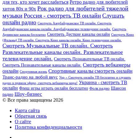
для тех, кто хочет расслабиться
Ретро радио для любителей
Рок радио для любителей тяжелой
хитов 80х и 90х
Россия - смотреть ТВ онлайн
музыки
Слушать
онлайн радио
Смотреть Азербайджанское ТВ онлайн. Смотреть
Азербайджанские каналы онлайн. Азербайджанское телевидение онлайн.
Смотреть
Смотреть Десткие каналы онлайн
Армянские каналы бесплатно
Смотреть Кино
(Фильмы) ТВ онлайн. Смотреть Кино каналы онлайн. Кино телевидение онлайн.
Смотреть Музыкальные ТВ онлайн. Смотреть
Развлекательные каналы онлайн. Развлекательное
телевидение онлайн.
Смотреть Познавательные ТВ онлайн.
Смотреть вебкамеры
Смотреть Познавательные каналы онлайн.
онлайн
Спортивные каналы смотреть онлайн
Спортивная жизнь
Транс-радио на любой вкус
Укр » Смотреть онлайн ТВ бесплатно и слушать
Украина - смотреть ТВ
радио в прямом эфире, смотреть вебкамеры мира!
онлайн
Шансон
Флеш игры играть онлайн бесплатно
Фолк радио
Шоу-бизнес
радио
© Все права защищены 2026
Карта сайта
Обратная связь
О сайте
Политика конфиденциальности
Facebook