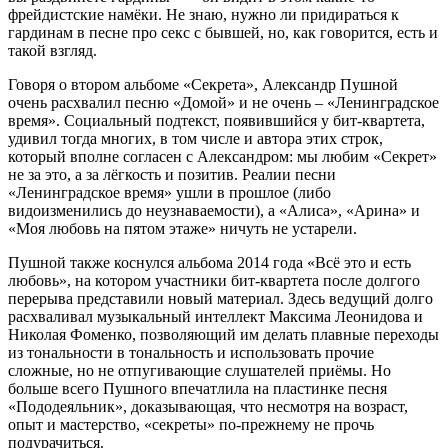
фрейдистские намёки. Не знаю, нужно ли придираться к
гардинам в песне про секс с бывшей, но, как говорится, есть и
такой взгляд.
Говоря о втором альбоме «Секрета», Александр Пушной
очень расхвалил песню «Домой» и не очень – «Ленинградское
время». Социальный подтекст, появившийся у бит-квартета,
удивил тогда многих, в том числе и автора этих строк,
который вполне согласен с Александром: мы любим «Секрет»
не за это, а за лёгкость и позитив. Реалии песни
«Ленинградское время» ушли в прошлое (либо
видоизменились до неузнаваемости), а «Алиса», «Арина» и
«Моя любовь на пятом этаже» ничуть не устарели.
Пушной также коснулся альбома 2014 года «Всё это и есть
любовь», на котором участники бит-квартета после долгого
перерыва представили новый материал. Здесь ведущий долго
расхваливал музыкальный интеллект Максима Леонидова и
Николая Фоменко, позволяющий им делать плавные переходы
из тональности в тональность и использовать прочие
сложные, но не отпугивающие слушателей приёмы. Но
больше всего Пушного впечатлила на пластинке песня
«Пододеяльник», доказывающая, что несмотря на возраст,
опыт и мастерство, «секреты» по-прежнему не прочь
подурачиться.