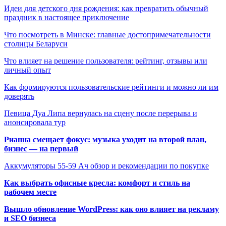
Идеи для детского дня рождения: как превратить обычный
праздник в настоящее приключение
Что посмотреть в Минске: главные достопримечательности
столицы Беларуси
Что влияет на решение пользователя: рейтинг, отзывы или
личный опыт
Как формируются пользовательские рейтинги и можно ли им
доверять
Певица Дуа Липа вернулась на сцену после перерыва и
анонсировала тур
Рианна смещает фокус: музыка уходит на второй план,
бизнес — на первый
Аккумуляторы 55-59 Ач обзор и рекомендации по покупке
Как выбрать офисные кресла: комфорт и стиль на
рабочем месте
Вышло обновление WordPress: как оно влияет на рекламу
и SEO бизнеса