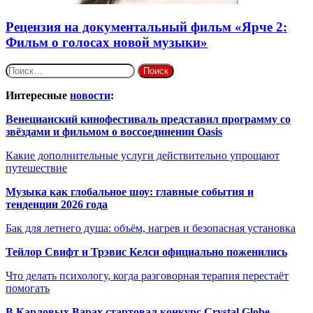
Рецензия на документальный фильм «Ярче 2:
Фильм о голосах новой музыки»
Найти:
Интересные
новости
:
Венецианский кинофестиваль представил программу со
звёздами и фильмом о воссоединении Oasis
Какие дополнительные услуги действительно упрощают
путешествие
Музыка как глобальное шоу: главные события и
тенденции 2026 года
Бак для летнего душа: объём, нагрев и безопасная установка
Тейлор Свифт и Трэвис Келси официально поженились
Что делать психологу, когда разговорная терапия перестаёт
помогать
В Карловых Варах стартовал конкурс Crystal Globe