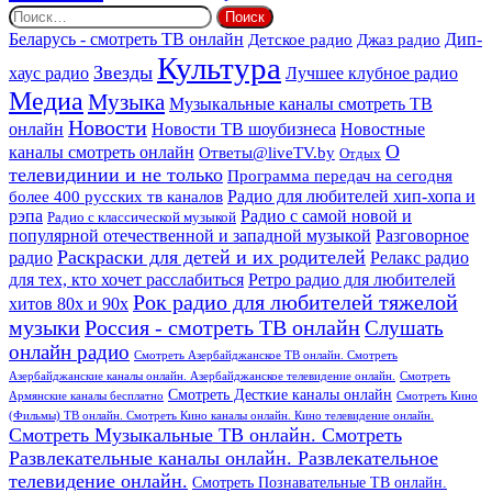
Найти:
Дип-
Беларусь - смотреть ТВ онлайн
Джаз радио
Детское радио
Культура
Звезды
хаус радио
Лучшее клубное радио
Медиа
Музыка
Музыкальные каналы смотреть ТВ
Новости
онлайн
Новости ТВ шоубизнеса
Новостные
О
каналы смотреть онлайн
Ответы@liveTV.by
Отдых
телевидинии и не только
Программа передач на сегодня
более 400 русских тв каналов
Радио для любителей хип-хопа и
рэпа
Радио с самой новой и
Радио с классической музыкой
популярной отечественной и западной музыкой
Разговорное
Раскраски для детей и их родителей
Релакс радио
радио
для тех, кто хочет расслабиться
Ретро радио для любителей
Рок радио для любителей тяжелой
хитов 80х и 90х
Россия - смотреть ТВ онлайн
музыки
Слушать
онлайн радио
Смотреть Азербайджанское ТВ онлайн. Смотреть
Азербайджанские каналы онлайн. Азербайджанское телевидение онлайн.
Смотреть
Смотреть Десткие каналы онлайн
Армянские каналы бесплатно
Смотреть Кино
(Фильмы) ТВ онлайн. Смотреть Кино каналы онлайн. Кино телевидение онлайн.
Смотреть Музыкальные ТВ онлайн. Смотреть
Развлекательные каналы онлайн. Развлекательное
телевидение онлайн.
Смотреть Познавательные ТВ онлайн.