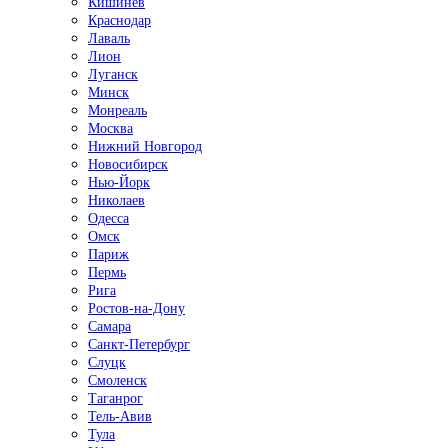
Кишинёв
Краснодар
Лаваль
Лион
Луганск
Минск
Монреаль
Москва
Нижний Новгород
Новосибирск
Нью-Йорк
Николаев
Одесса
Омск
Париж
Пермь
Рига
Ростов-на-Дону
Самара
Санкт-Петербург
Слуцк
Смоленск
Таганрог
Тель-Авив
Тула