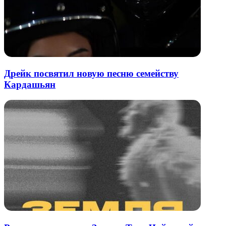
Дрейк посвятил новую песню семейству
Кардашьян