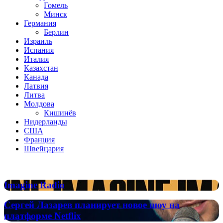
Гомель
Минск
Германия
Берлин
Израиль
Испания
Италия
Казахстан
Канада
Латвия
Литва
Молдова
Кишинёв
Нидерланды
США
Франция
Швейцария
Популярные радиостанции
Imagine
Imagine Radio
Radio
Сергей
Сергей Лазарев планирует новое шоу на
Лазарев
платформе Netflix
планирует