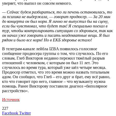
уверяет, что выпил он совсем немного.
— Сейчас будем разбираться, то ли печень остановилась, то
ли психика не выдержала, — говорит продюсер. — За 20 мин
до концерта он был норм. Я лично не выпустил бы на сцену,
если бы чувствовал, что будет так! Я специально поехал в
тур, чтобы контролировать ситуацию со здоровьем, так как
он начал уже говорить и писать неадекватные вещи. Я был
рядом и было все норм! Но в ЕКБ здоровье встало!
В телеграм-канале лейбла IZBA появилось голосовое
сообщение продюсера группы о том, что случилось. По его
словам, Глеб Викторов недавно пережил тяжёлый разрыв
отношений с человеком, с которым он был 11 лет. Это
случилось во время тура, который уже шёл четыре месяца.
Продюсер отметил, что это время можно назвать тотальным
адом. Он сообщил, что Глеб – его друг и брат, ему всё равно,
кто что говорит про него, главное – что музыканту нужна
помощь. Ранее Викторову поставили диагноз «биполярное
расстройство».
Источник
227
LinkedIn
Tumblr
Reddit
Вконтакте
Одноклассники
Skype
Messenger
Messenger
WhatsApp
Telegram
Viber
Line
Поделиться
Печатать
Facebook
Twitter