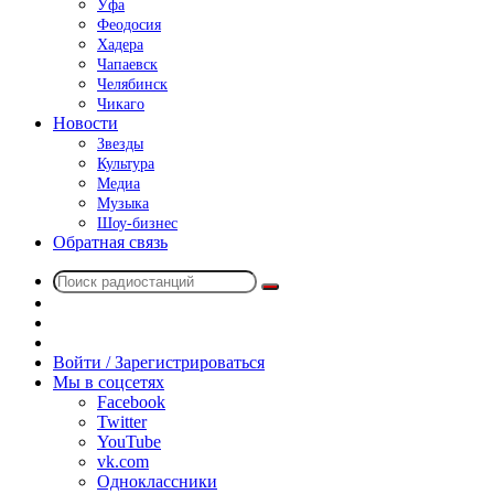
Уфа
Феодосия
Хадера
Чапаевск
Челябинск
Чикаго
Новости
Звезды
Культура
Медиа
Музыка
Шоу-бизнес
Обратная связь
Поиск
Switch
радиостанций
skin
Sidebar
Случайное
радио
Войти / Зарегистрироваться
Мы в соцсетях
Facebook
Twitter
YouTube
vk.com
Одноклассники