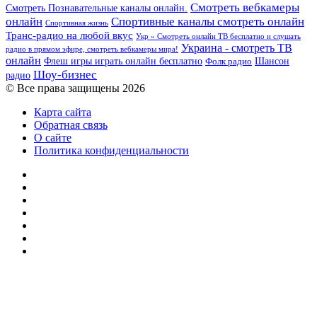
Смотреть вебкамеры
Смотреть Познавательные каналы онлайн.
онлайн
Спортивные каналы смотреть онлайн
Спортивная жизнь
Транс-радио на любой вкус
Укр » Смотреть онлайн ТВ бесплатно и слушать
Украина - смотреть ТВ
радио в прямом эфире, смотреть вебкамеры мира!
онлайн
Шансон
Флеш игры играть онлайн бесплатно
Фолк радио
Шоу-бизнес
радио
© Все права защищены 2026
Карта сайта
Обратная связь
О сайте
Политика конфиденциальности
Facebook
Twitter
YouTube
vk.com
Одноклассники
Telegram
RSS
Кнопка
«Наверх»