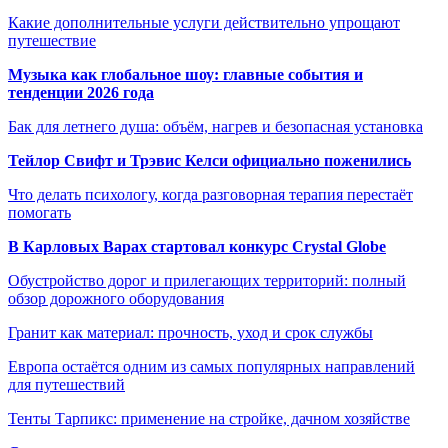
Какие дополнительные услуги действительно упрощают
путешествие
Музыка как глобальное шоу: главные события и
тенденции 2026 года
Бак для летнего душа: объём, нагрев и безопасная установка
Тейлор Свифт и Трэвис Келси официально поженились
Что делать психологу, когда разговорная терапия перестаёт
помогать
В Карловых Варах стартовал конкурс Crystal Globe
Обустройство дорог и прилегающих территорий: полный
обзор дорожного оборудования
Гранит как материал: прочность, уход и срок службы
Европа остаётся одним из самых популярных направлений
для путешествий
Тенты Тарпикс: применение на стройке, дачном хозяйстве