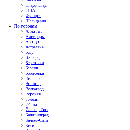
Молдова
Нидерланды
США
Франция
Швейцария
По городам
Алма-Ата
Амстердам
Ареццо
Астрахань
Баар
Белгород
Березники
Берлин
Борисовка
Вильнюс
Винница
Волгоград
Воронеж
Гомель
Ибица
Йошкар-Ола
Калининград
Калвер-Сити
Киев