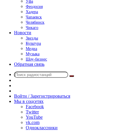
Уфа
Феодосия
Хадера
Чапаевск
Челябинск
Чикаго
Новости
Звезды
Культура
Медиа
Музыка
Шоу-бизнес
Обратная связь
Поиск
Switch
радиостанций
skin
Sidebar
Случайное
радио
Войти / Зарегистрироваться
Мы в соцсетях
Facebook
Twitter
YouTube
vk.com
Одноклассники