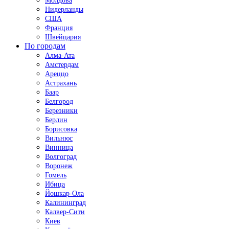
Молдова
Нидерланды
США
Франция
Швейцария
По городам
Алма-Ата
Амстердам
Ареццо
Астрахань
Баар
Белгород
Березники
Берлин
Борисовка
Вильнюс
Винница
Волгоград
Воронеж
Гомель
Ибица
Йошкар-Ола
Калининград
Калвер-Сити
Киев