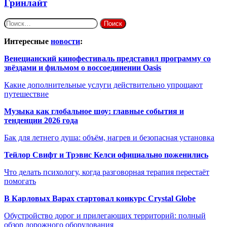
Гринлайт
Найти:
Интересные
новости
:
Венецианский кинофестиваль представил программу со
звёздами и фильмом о воссоединении Oasis
Какие дополнительные услуги действительно упрощают
путешествие
Музыка как глобальное шоу: главные события и
тенденции 2026 года
Бак для летнего душа: объём, нагрев и безопасная установка
Тейлор Свифт и Трэвис Келси официально поженились
Что делать психологу, когда разговорная терапия перестаёт
помогать
В Карловых Варах стартовал конкурс Crystal Globe
Обустройство дорог и прилегающих территорий: полный
обзор дорожного оборудования