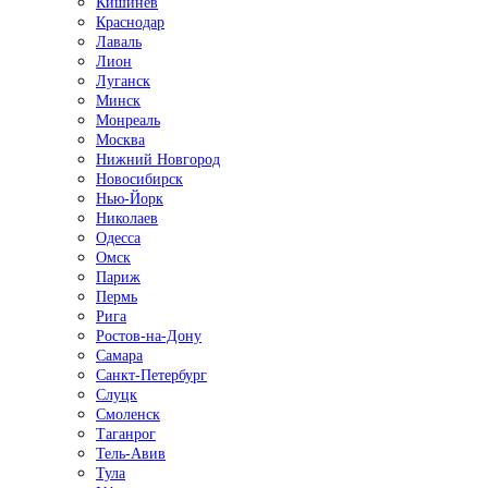
Кишинёв
Краснодар
Лаваль
Лион
Луганск
Минск
Монреаль
Москва
Нижний Новгород
Новосибирск
Нью-Йорк
Николаев
Одесса
Омск
Париж
Пермь
Рига
Ростов-на-Дону
Самара
Санкт-Петербург
Слуцк
Смоленск
Таганрог
Тель-Авив
Тула