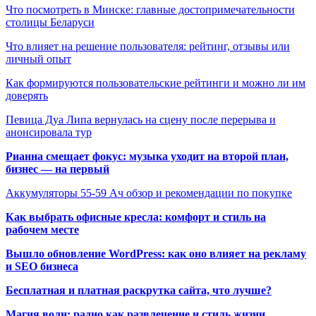
Что посмотреть в Минске: главные достопримечательности
столицы Беларуси
Что влияет на решение пользователя: рейтинг, отзывы или
личный опыт
Как формируются пользовательские рейтинги и можно ли им
доверять
Певица Дуа Липа вернулась на сцену после перерыва и
анонсировала тур
Рианна смещает фокус: музыка уходит на второй план,
бизнес — на первый
Аккумуляторы 55-59 Ач обзор и рекомендации по покупке
Как выбрать офисные кресла: комфорт и стиль на
рабочем месте
Вышло обновление WordPress: как оно влияет на рекламу
и SEO бизнеса
Бесплатная и платная раскрутка сайта, что лучше?
Магия волн: радио как развлечение и стиль жизни