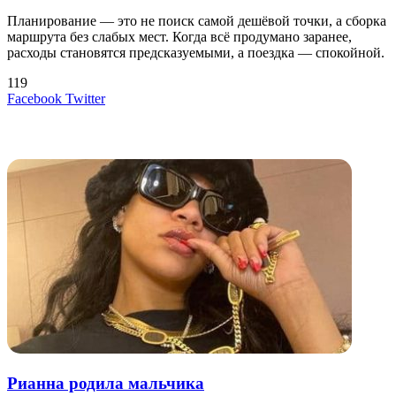
Планирование — это не поиск самой дешёвой точки, а сборка
маршрута без слабых мест. Когда всё продумано заранее,
расходы становятся предсказуемыми, а поездка — спокойной.
119
LinkedIn
Tumblr
Reddit
Вконтакте
Одноклассники
Skype
Messenger
Messenger
WhatsApp
Telegram
Viber
Line
Поделиться
Печатать
Facebook
Twitter
через
электронную
Похожие радио
почту
Рианна родила мальчика