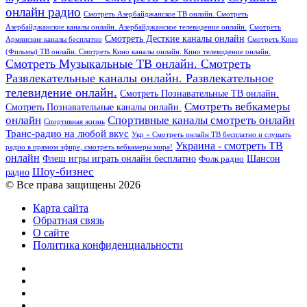
онлайн радио
Смотреть Азербайджанское ТВ онлайн. Смотреть
Азербайджанские каналы онлайн. Азербайджанское телевидение онлайн.
Смотреть
Смотреть Десткие каналы онлайн
Армянские каналы бесплатно
Смотреть Кино
(Фильмы) ТВ онлайн. Смотреть Кино каналы онлайн. Кино телевидение онлайн.
Смотреть Музыкальные ТВ онлайн. Смотреть
Развлекательные каналы онлайн. Развлекательное
телевидение онлайн.
Смотреть Познавательные ТВ онлайн.
Смотреть вебкамеры
Смотреть Познавательные каналы онлайн.
онлайн
Спортивные каналы смотреть онлайн
Спортивная жизнь
Транс-радио на любой вкус
Укр » Смотреть онлайн ТВ бесплатно и слушать
Украина - смотреть ТВ
радио в прямом эфире, смотреть вебкамеры мира!
онлайн
Шансон
Флеш игры играть онлайн бесплатно
Фолк радио
Шоу-бизнес
радио
© Все права защищены 2026
Карта сайта
Обратная связь
О сайте
Политика конфиденциальности
Facebook
Twitter
YouTube
vk.com