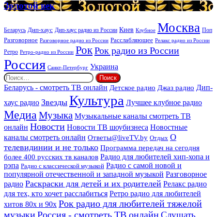
Золотой
Золотой век
век
Москва
Киев
Дип-хаус
Беларусь
Дип-хаус радио из России
Клубное
Поп
Расслабляющее
Разговорное
Разговорное радио из России
Релакс радио из России
Рок
Рок радио из России
Ретро
Ретро-радио из России
Россия
Украина
Санкт-Петербург
Найти:
Дип-
Беларусь - смотреть ТВ онлайн
Джаз радио
Детское радио
Культура
Звезды
хаус радио
Лучшее клубное радио
Медиа
Музыка
Музыкальные каналы смотреть ТВ
Новости
онлайн
Новости ТВ шоубизнеса
Новостные
О
каналы смотреть онлайн
Ответы@liveTV.by
Отдых
телевидинии и не только
Программа передач на сегодня
более 400 русских тв каналов
Радио для любителей хип-хопа и
рэпа
Радио с самой новой и
Радио с классической музыкой
популярной отечественной и западной музыкой
Разговорное
Раскраски для детей и их родителей
Релакс радио
радио
для тех, кто хочет расслабиться
Ретро радио для любителей
Рок радио для любителей тяжелой
хитов 80х и 90х
Россия - смотреть ТВ онлайн
музыки
Слушать