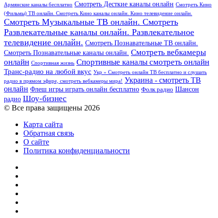
Смотреть Десткие каналы онлайн
Армянские каналы бесплатно
Смотреть Кино
(Фильмы) ТВ онлайн. Смотреть Кино каналы онлайн. Кино телевидение онлайн.
Смотреть Музыкальные ТВ онлайн. Смотреть
Развлекательные каналы онлайн. Развлекательное
телевидение онлайн.
Смотреть Познавательные ТВ онлайн.
Смотреть вебкамеры
Смотреть Познавательные каналы онлайн.
онлайн
Спортивные каналы смотреть онлайн
Спортивная жизнь
Транс-радио на любой вкус
Укр » Смотреть онлайн ТВ бесплатно и слушать
Украина - смотреть ТВ
радио в прямом эфире, смотреть вебкамеры мира!
онлайн
Шансон
Флеш игры играть онлайн бесплатно
Фолк радио
Шоу-бизнес
радио
© Все права защищены 2026
Карта сайта
Обратная связь
О сайте
Политика конфиденциальности
Facebook
Twitter
YouTube
vk.com
Одноклассники
Telegram