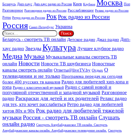
Москва
Киев
Дип-хаус
Беларусь
Дип-хаус радио из России
Клубное
Поп
Расслабляющее
Разговорное
Разговорное радио из России
Релакс радио из России
Рок
Рок радио из России
Ретро
Ретро-радио из России
Россия
Украина
Санкт-Петербург
Найти:
Дип-
Беларусь - смотреть ТВ онлайн
Джаз радио
Детское радио
Культура
Звезды
хаус радио
Лучшее клубное радио
Медиа
Музыка
Музыкальные каналы смотреть ТВ
Новости
онлайн
Новости ТВ шоубизнеса
Новостные
О
каналы смотреть онлайн
Ответы@liveTV.by
Отдых
телевидинии и не только
Программа передач на сегодня
более 400 русских тв каналов
Радио для любителей хип-хопа и
рэпа
Радио с самой новой и
Радио с классической музыкой
популярной отечественной и западной музыкой
Разговорное
Раскраски для детей и их родителей
Релакс радио
радио
для тех, кто хочет расслабиться
Ретро радио для любителей
Рок радио для любителей тяжелой
хитов 80х и 90х
Россия - смотреть ТВ онлайн
музыки
Слушать
онлайн радио
Смотреть Азербайджанское ТВ онлайн. Смотреть
Азербайджанские каналы онлайн. Азербайджанское телевидение онлайн.
Смотреть