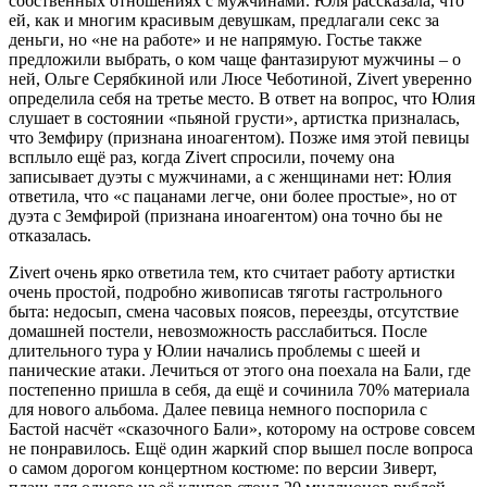
собственных отношениях с мужчинами. Юля рассказала, что
ей, как и многим красивым девушкам, предлагали секс за
деньги, но «не на работе» и не напрямую. Гостье также
предложили выбрать, о ком чаще фантазируют мужчины – о
ней, Ольге Серябкиной или Люсе Чеботиной, Zivert уверенно
определила себя на третье место. В ответ на вопрос, что Юлия
слушает в состоянии «пьяной грусти», артистка призналась,
что Земфиру (признана иноагентом). Позже имя этой певицы
всплыло ещё раз, когда Zivert спросили, почему она
записывает дуэты с мужчинами, а с женщинами нет: Юлия
ответила, что «с пацанами легче, они более простые», но от
дуэта с Земфирой (признана иноагентом) она точно бы не
отказалась.
Zivert очень ярко ответила тем, кто считает работу артистки
очень простой, подробно живописав тяготы гастрольного
быта: недосып, смена часовых поясов, переезды, отсутствие
домашней постели, невозможность расслабиться. После
длительного тура у Юлии начались проблемы с шеей и
панические атаки. Лечиться от этого она поехала на Бали, где
постепенно пришла в себя, да ещё и сочинила 70% материала
для нового альбома. Далее певица немного поспорила с
Бастой насчёт «сказочного Бали», которому на острове совсем
не понравилось. Ещё один жаркий спор вышел после вопроса
о самом дорогом концертном костюме: по версии Зиверт,