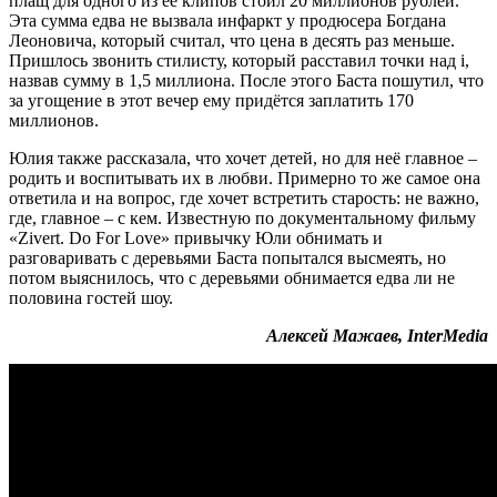
плащ для одного из её клипов стоил 20 миллионов рублей.
Эта сумма едва не вызвала инфаркт у продюсера Богдана
Леоновича, который считал, что цена в десять раз меньше.
Пришлось звонить стилисту, который расставил точки над i,
назвав сумму в 1,5 миллиона. После этого Баста пошутил, что
за угощение в этот вечер ему придётся заплатить 170
миллионов.
Юлия также рассказала, что хочет детей, но для неё главное –
родить и воспитывать их в любви. Примерно то же самое она
ответила и на вопрос, где хочет встретить старость: не важно,
где, главное – с кем. Известную по документальному фильму
«Zivert. Do For Love» привычку Юли обнимать и
разговаривать с деревьями Баста попытался высмеять, но
потом выяснилось, что с деревьями обнимается едва ли не
половина гостей шоу.
Алексей Мажаев, InterMedia