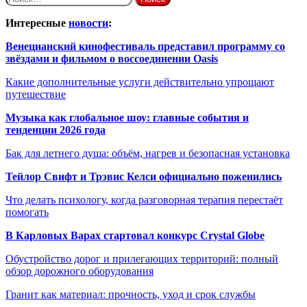
Интересные
новости
:
Венецианский кинофестиваль представил программу со
звёздами и фильмом о воссоединении Oasis
Какие дополнительные услуги действительно упрощают
путешествие
Музыка как глобальное шоу: главные события и
тенденции 2026 года
Бак для летнего душа: объём, нагрев и безопасная установка
Тейлор Свифт и Трэвис Келси официально поженились
Что делать психологу, когда разговорная терапия перестаёт
помогать
В Карловых Варах стартовал конкурс Crystal Globe
Обустройство дорог и прилегающих территорий: полный
обзор дорожного оборудования
Гранит как материал: прочность, уход и срок службы