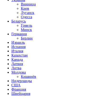
Винница
Киев
Луганск
Одесса
Беларусь
Гомель
Минск
Германия
Берлин
Израиль
Испания
Италия
Казахстан
Канада
Латвия
Литва
Молдова
Кишинёв
Нидерланды
США
Франция
Швейцария
Популярные радиостанции