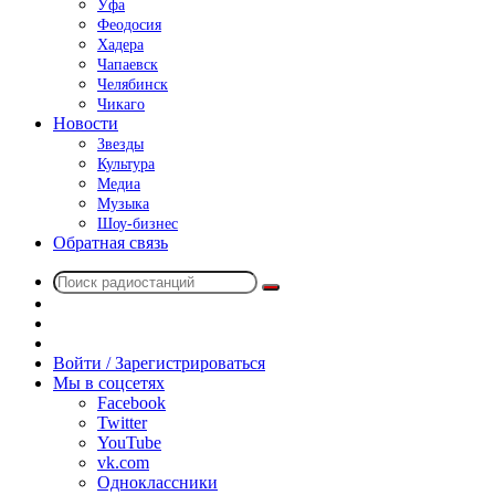
Уфа
Феодосия
Хадера
Чапаевск
Челябинск
Чикаго
Новости
Звезды
Культура
Медиа
Музыка
Шоу-бизнес
Обратная связь
Поиск
Switch
радиостанций
skin
Sidebar
Случайное
радио
Войти / Зарегистрироваться
Мы в соцсетях
Facebook
Twitter
YouTube
vk.com
Одноклассники