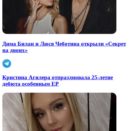
Дима Билан и Люся Чеботина открыли «Секрет
на двоих»
Кристина Агилера отпраздновала 25-летие
дебюта особенным EP