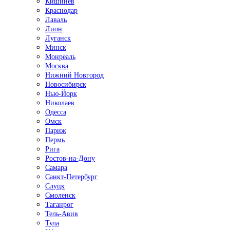
Кишинёв
Краснодар
Лаваль
Лион
Луганск
Минск
Монреаль
Москва
Нижний Новгород
Новосибирск
Нью-Йорк
Николаев
Одесса
Омск
Париж
Пермь
Рига
Ростов-на-Дону
Самара
Санкт-Петербург
Слуцк
Смоленск
Таганрог
Тель-Авив
Тула