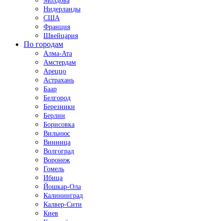
Молдова
Нидерланды
США
Франция
Швейцария
По городам
Алма-Ата
Амстердам
Ареццо
Астрахань
Баар
Белгород
Березники
Берлин
Борисовка
Вильнюс
Винница
Волгоград
Воронеж
Гомель
Ибица
Йошкар-Ола
Калининград
Калвер-Сити
Киев