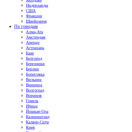
Молдова
Нидерланды
США
Франция
Швейцария
По городам
Алма-Ата
Амстердам
Ареццо
Астрахань
Баар
Белгород
Березники
Берлин
Борисовка
Вильнюс
Винница
Волгоград
Воронеж
Гомель
Ибица
Йошкар-Ола
Калининград
Калвер-Сити
Киев