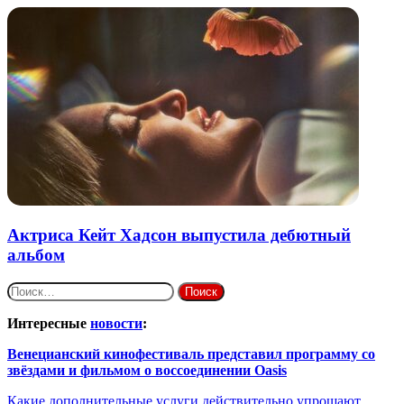
Актриса Кейт Хадсон выпустила дебютный
альбом
Найти:
Интересные
новости
:
Венецианский кинофестиваль представил программу со
звёздами и фильмом о воссоединении Oasis
Какие дополнительные услуги действительно упрощают