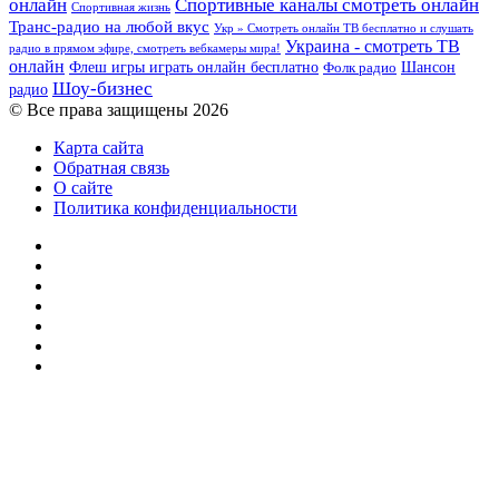
онлайн
Спортивные каналы смотреть онлайн
Спортивная жизнь
Транс-радио на любой вкус
Укр » Смотреть онлайн ТВ бесплатно и слушать
Украина - смотреть ТВ
радио в прямом эфире, смотреть вебкамеры мира!
онлайн
Шансон
Флеш игры играть онлайн бесплатно
Фолк радио
Шоу-бизнес
радио
© Все права защищены 2026
Карта сайта
Обратная связь
О сайте
Политика конфиденциальности
Facebook
Twitter
YouTube
vk.com
Одноклассники
Telegram
RSS
Кнопка
«Наверх»