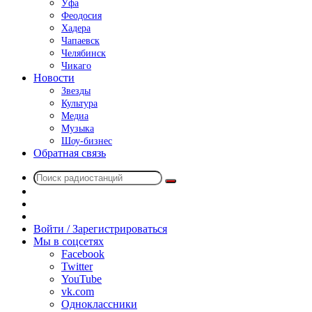
Уфа
Феодосия
Хадера
Чапаевск
Челябинск
Чикаго
Новости
Звезды
Культура
Медиа
Музыка
Шоу-бизнес
Обратная связь
Поиск
Switch
радиостанций
skin
Sidebar
Случайное
радио
Войти / Зарегистрироваться
Мы в соцсетях
Facebook
Twitter
YouTube
vk.com
Одноклассники