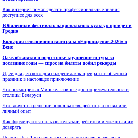
Как интернет помог сделать профессиональные знания
доступнее для всех
Юбилейный фестиваль национальных культур пройдет в
Гродно
Болгария сенсационно выиграла «Евровидение-2026» в
Вене
Oasis объявили о подготовке крупнейшего тура за
последние годы — спрос на билеты побил рекорды
Идеи для детского дня рождения: как превратить обычный
праздник в настоящее приключение
Что посмотреть в Минске: главные достопримечательности
столицы Беларуси
Что влияет на решение пользователя: рейтинг, отзывы или
личный опыт
Как формируются пользовательские рейтинги и можно ли им
доверять
Певица Дуа Липа вернулась на сцену после перерыва и