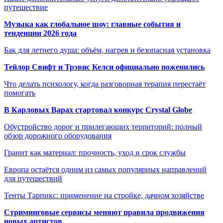
путешествие
Музыка как глобальное шоу: главные события и
тенденции 2026 года
Бак для летнего душа: объём, нагрев и безопасная установка
Тейлор Свифт и Трэвис Келси официально поженились
Что делать психологу, когда разговорная терапия перестаёт
помогать
В Карловых Варах стартовал конкурс Crystal Globe
Обустройство дорог и прилегающих территорий: полный
обзор дорожного оборудования
Гранит как материал: прочность, уход и срок службы
Европа остаётся одним из самых популярных направлений
для путешествий
Тенты Тарпикс: применение на стройке, дачном хозяйстве
Стриминговые сервисы меняют правила продвижения
новых артистов