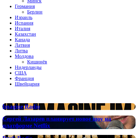
Минск
Германия
Берлин
Израиль
Испания
Италия
Казахстан
Канада
Латвия
Литва
Молдова
Кишинёв
Нидерланды
США
Франция
Швейцария
Популярные радиостанции
Imagine
Imagine Radio
Radio
Сергей
Сергей Лазарев планирует новое шоу на
Лазарев
платформе Netflix
планирует
новое
Rock