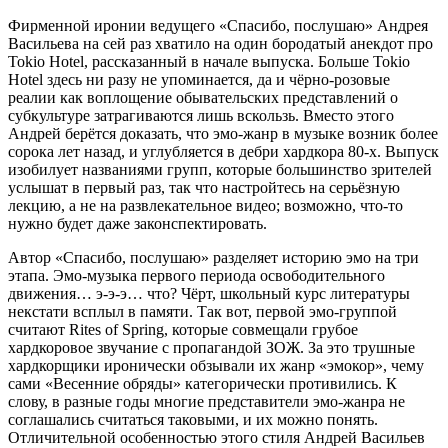
Фирменной иронии ведущего «Спасибо, послушаю» Андрея
Васильева на сей раз хватило на один бородатый анекдот про
Tokio Hotel, рассказанный в начале выпуска. Больше Tokio
Hotel здесь ни разу не упоминается, да и чёрно-розовые
реалии как воплощение обывательских представлений о
субкультуре затрагиваются лишь вскользь. Вместо этого
Андрей берётся доказать, что эмо-жанр в музыке возник более
сорока лет назад, и углубляется в дебри хардкора 80-х. Выпуск
изобилует названиями групп, которые большинство зрителей
услышат в первый раз, так что настройтесь на серьёзную
лекцию, а не на развлекательное видео; возможно, что-то
нужно будет даже законспектировать.
Автор «Спасибо, послушаю» разделяет историю эмо на три
этапа. Эмо-музыка первого периода освободительного
движения… э-э-э… что? Чёрт, школьный курс литературы
некстати всплыл в памяти. Так вот, первой эмо-группой
считают Rites of Spring, которые совмещали грубое
хардкоровое звучание с пропагандой ЗОЖ. За это трушные
хардкорщики иронически обзывали их жанр «эмокор», чему
сами «Весенние обряды» категорически противились. К
слову, в разные годы многие представители эмо-жанра не
соглашались считаться таковыми, и их можно понять.
Отличительной особенностью этого стиля Андрей Васильев