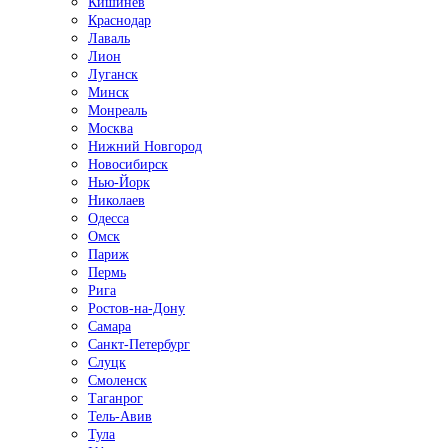
Кишинёв
Краснодар
Лаваль
Лион
Луганск
Минск
Монреаль
Москва
Нижний Новгород
Новосибирск
Нью-Йорк
Николаев
Одесса
Омск
Париж
Пермь
Рига
Ростов-на-Дону
Самара
Санкт-Петербург
Слуцк
Смоленск
Таганрог
Тель-Авив
Тула