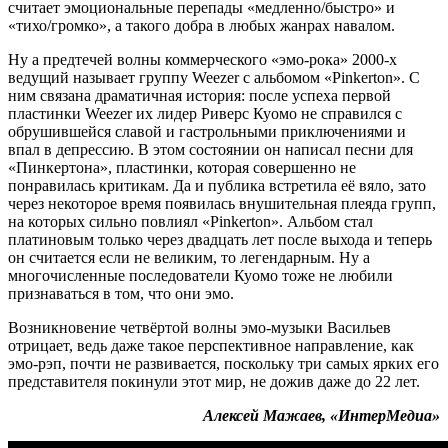
считает эмоциональные перепады «медленно/быстро» и
«тихо/громко», а такого добра в любых жанрах навалом.
Ну а предтечей волны коммерческого «эмо-рока» 2000-х
ведущий называет группу Weezer с альбомом «Pinkerton». С
ним связана драматичная история: после успеха первой
пластинки Weezer их лидер Риверс Куомо не справился с
обрушившейся славой и гастрольными приключениями и
впал в депрессию. В этом состоянии он написал песни для
«Пинкертона», пластинки, которая совершенно не
понравилась критикам. Да и публика встретила её вяло, зато
через некоторое время появилась внушительная плеяда групп,
на которых сильно повлиял «Pinkerton». Альбом стал
платиновым только через двадцать лет после выхода и теперь
он считается если не великим, то легендарным. Ну а
многочисленные последователи Куомо тоже не любили
признаваться в том, что они эмо.
Возникновение четвёртой волны эмо-музыки Васильев
отрицает, ведь даже такое перспективное направление, как
эмо-рэп, почти не развивается, поскольку три самых ярких его
представителя покинули этот мир, не дожив даже до 22 лет.
Алексей Мажаев, «ИнтерМедиа»