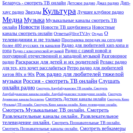
Дип-
Беларусь - смотреть ТВ онлайн
Джаз радио
Детское радио
Культура
Звезды
хаус радио
Лучшее клубное радио
Медиа
Музыка
Музыкальные каналы смотреть ТВ
Новости
онлайн
Новости ТВ шоубизнеса
Новостные
О
каналы смотреть онлайн
Ответы@liveTV.by
Отдых
телевидинии и не только
Программа передач на сегодня
более 400 русских тв каналов
Радио для любителей хип-хопа и
рэпа
Радио с самой новой и
Радио с классической музыкой
популярной отечественной и западной музыкой
Разговорное
Раскраски для детей и их родителей
Релакс радио
радио
для тех, кто хочет расслабиться
Ретро радио для любителей
Рок радио для любителей тяжелой
хитов 80х и 90х
Россия - смотреть ТВ онлайн
музыки
Слушать
онлайн радио
Смотреть Азербайджанское ТВ онлайн. Смотреть
Азербайджанские каналы онлайн. Азербайджанское телевидение онлайн.
Смотреть
Смотреть Десткие каналы онлайн
Армянские каналы бесплатно
Смотреть Кино
(Фильмы) ТВ онлайн. Смотреть Кино каналы онлайн. Кино телевидение онлайн.
Смотреть Музыкальные ТВ онлайн. Смотреть
Развлекательные каналы онлайн. Развлекательное
телевидение онлайн.
Смотреть Познавательные ТВ онлайн.
Смотреть вебкамеры
Смотреть Познавательные каналы онлайн.