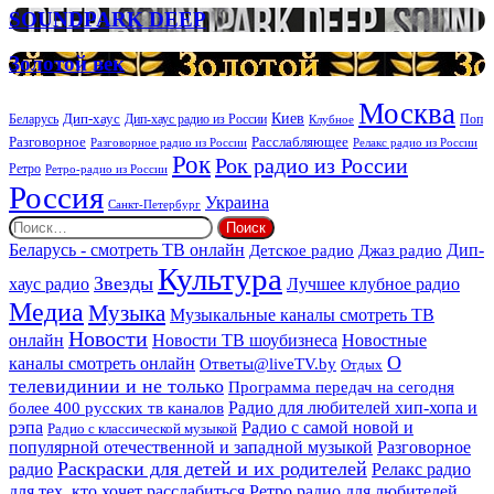
организации
SOUNDPARK
SOUNDPARK DEEP
ритуальных
DEEP
услуг
Золотой
Золотой век
век
Москва
Киев
Дип-хаус
Беларусь
Дип-хаус радио из России
Клубное
Поп
Расслабляющее
Разговорное
Разговорное радио из России
Релакс радио из России
Рок
Рок радио из России
Ретро
Ретро-радио из России
Россия
Украина
Санкт-Петербург
Найти:
Дип-
Беларусь - смотреть ТВ онлайн
Джаз радио
Детское радио
Культура
Звезды
хаус радио
Лучшее клубное радио
Медиа
Музыка
Музыкальные каналы смотреть ТВ
Новости
онлайн
Новости ТВ шоубизнеса
Новостные
О
каналы смотреть онлайн
Ответы@liveTV.by
Отдых
телевидинии и не только
Программа передач на сегодня
более 400 русских тв каналов
Радио для любителей хип-хопа и
рэпа
Радио с самой новой и
Радио с классической музыкой
популярной отечественной и западной музыкой
Разговорное
Раскраски для детей и их родителей
Релакс радио
радио
для тех, кто хочет расслабиться
Ретро радио для любителей