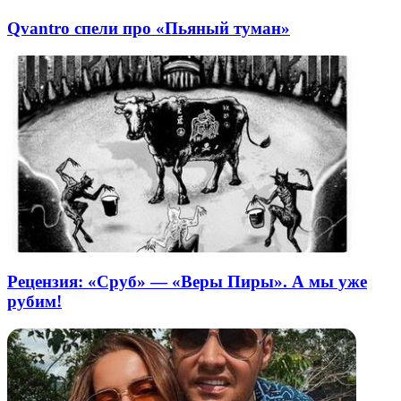
Qvantro спели про «Пьяный туман»
Рецензия: «Сруб» — «Веры Пиры». А мы уже
рубим!