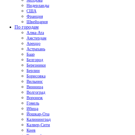
Молдова
Нидерланды
США
Франция
Швейцария
По городам
Алма-Ата
Амстердам
Ареццо
Астрахань
Баар
Белгород
Березники
Берлин
Борисовка
Вильнюс
Винница
Волгоград
Воронеж
Гомель
Ибица
Йошкар-Ола
Калининград
Калвер-Сити
Киев