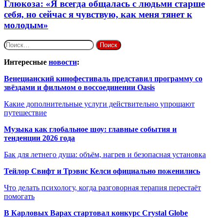
Глюкоза: «Я всегда общалась с людьми старше
себя, но сейчас я чувствую, как меня тянет к
молодым»
Найти:
Интересные
новости
:
Венецианский кинофестиваль представил программу со
звёздами и фильмом о воссоединении Oasis
Какие дополнительные услуги действительно упрощают
путешествие
Музыка как глобальное шоу: главные события и
тенденции 2026 года
Бак для летнего душа: объём, нагрев и безопасная установка
Тейлор Свифт и Трэвис Келси официально поженились
Что делать психологу, когда разговорная терапия перестаёт
помогать
В Карловых Варах стартовал конкурс Crystal Globe