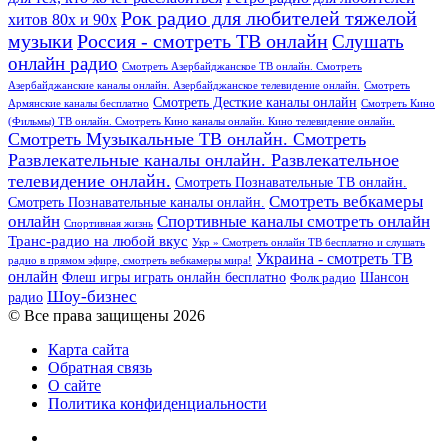
Рок радио для любителей тяжелой
хитов 80х и 90х
Россия - смотреть ТВ онлайн
музыки
Слушать
онлайн радио
Смотреть Азербайджанское ТВ онлайн. Смотреть
Азербайджанские каналы онлайн. Азербайджанское телевидение онлайн.
Смотреть
Смотреть Десткие каналы онлайн
Армянские каналы бесплатно
Смотреть Кино
(Фильмы) ТВ онлайн. Смотреть Кино каналы онлайн. Кино телевидение онлайн.
Смотреть Музыкальные ТВ онлайн. Смотреть
Развлекательные каналы онлайн. Развлекательное
телевидение онлайн.
Смотреть Познавательные ТВ онлайн.
Смотреть вебкамеры
Смотреть Познавательные каналы онлайн.
онлайн
Спортивные каналы смотреть онлайн
Спортивная жизнь
Транс-радио на любой вкус
Укр » Смотреть онлайн ТВ бесплатно и слушать
Украина - смотреть ТВ
радио в прямом эфире, смотреть вебкамеры мира!
онлайн
Шансон
Флеш игры играть онлайн бесплатно
Фолк радио
Шоу-бизнес
радио
© Все права защищены 2026
Карта сайта
Обратная связь
О сайте
Политика конфиденциальности
Facebook