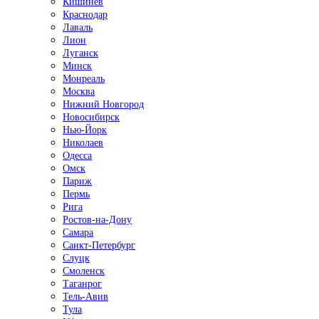
Кишинёв
Краснодар
Лаваль
Лион
Луганск
Минск
Монреаль
Москва
Нижний Новгород
Новосибирск
Нью-Йорк
Николаев
Одесса
Омск
Париж
Пермь
Рига
Ростов-на-Дону
Самара
Санкт-Петербург
Слуцк
Смоленск
Таганрог
Тель-Авив
Тула