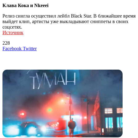
Клава Кока и Nkeeei
Релиз сингла осуществил лейбл Black Star. В ближайшее время
выйдет клип, артисты уже выкладывают сниппеты в своих
соцсетях.
Источник
228
LinkedIn
Tumblr
Reddit
Вконтакте
Одноклассники
Skype
Messenger
Messenger
WhatsApp
Telegram
Viber
Line
Поделиться
Печатать
Facebook
Twitter
через
электронную
Похожие радио
почту