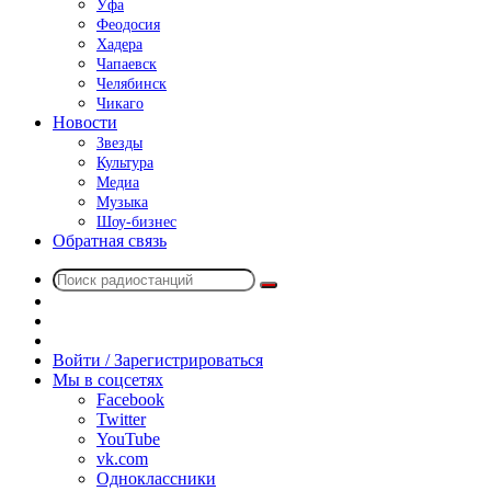
Уфа
Феодосия
Хадера
Чапаевск
Челябинск
Чикаго
Новости
Звезды
Культура
Медиа
Музыка
Шоу-бизнес
Обратная связь
Поиск
Switch
радиостанций
skin
Sidebar
Случайное
радио
Войти / Зарегистрироваться
Мы в соцсетях
Facebook
Twitter
YouTube
vk.com
Одноклассники