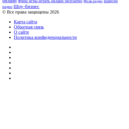
онлайн
Шансон
Флеш игры играть онлайн бесплатно
Фолк радио
Шоу-бизнес
радио
© Все права защищены 2026
Карта сайта
Обратная связь
О сайте
Политика конфиденциальности
Facebook
Twitter
YouTube
vk.com
Одноклассники
Telegram
RSS
Кнопка
«Наверх»