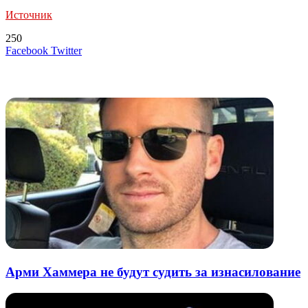
Источник
250
LinkedIn
Tumblr
Reddit
Вконтакте
Одноклассники
Skype
Messenger
Messenger
WhatsApp
Telegram
Viber
Line
Поделиться
Печатать
Facebook
Twitter
через
электронную
Похожие радио
почту
Арми Хаммера не будут судить за изнасилование