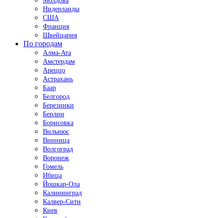
Молдова
Нидерланды
США
Франция
Швейцария
По городам
Алма-Ата
Амстердам
Ареццо
Астрахань
Баар
Белгород
Березники
Берлин
Борисовка
Вильнюс
Винница
Волгоград
Воронеж
Гомель
Ибица
Йошкар-Ола
Калининград
Калвер-Сити
Киев