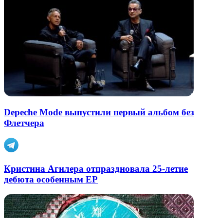
Depeche Mode выпустили первый альбом без
Флетчера
Кристина Агилера отпраздновала 25-летие
дебюта особенным EP