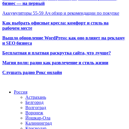
бизнес — на первый
Аккумуляторы 55-59 Ач обзор и рекомендации по покупке
Как выбрать офисные кресла: комфорт и стиль на
рабочем месте
Вышло обновление WordPress: как оно влияет на рекламу
и SEO бизнеса
Бесплатная и платная раскрутка сайта, что лучше?
Магия волн: радио как развлечение и стиль жизни
Слушать радио Рокс онлайн
Радио по странам
Россия
Астрахань
Белгород
Волгоград
Воронеж
Йошкар-Ола
Калининград
Краснодар