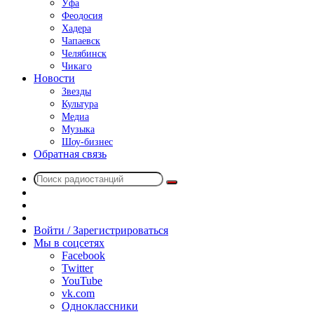
Уфа
Феодосия
Хадера
Чапаевск
Челябинск
Чикаго
Новости
Звезды
Культура
Медиа
Музыка
Шоу-бизнес
Обратная связь
Поиск
Switch
радиостанций
skin
Sidebar
Случайное
радио
Войти / Зарегистрироваться
Мы в соцсетях
Facebook
Twitter
YouTube
vk.com
Одноклассники