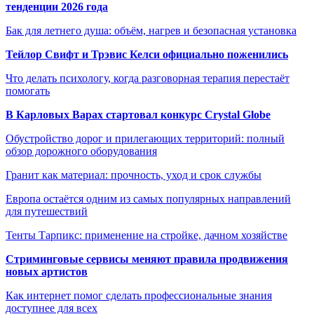
тенденции 2026 года
Бак для летнего душа: объём, нагрев и безопасная установка
Тейлор Свифт и Трэвис Келси официально поженились
Что делать психологу, когда разговорная терапия перестаёт
помогать
В Карловых Варах стартовал конкурс Crystal Globe
Обустройство дорог и прилегающих территорий: полный
обзор дорожного оборудования
Гранит как материал: прочность, уход и срок службы
Европа остаётся одним из самых популярных направлений
для путешествий
Тенты Тарпикс: применение на стройке, дачном хозяйстве
Стриминговые сервисы меняют правила продвижения
новых артистов
Как интернет помог сделать профессиональные знания
доступнее для всех