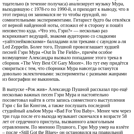
тщательно (в течение получаса) анализирует музыку Мура,
выходившую с 1978-го по 1990-й, и приходит к выводу, что в
этот период он занимался не то чтобы ерундой, но
сомнительными экспериментами. Гитарист будто бы отвлёкся
от верной найденной ноты, отложил её в сторону и пошёл
неизвестно куда. «Что это, Гэри?» — несколько раз
вскрикивает ведущий, знакомя аудиторию со сладкими
«уайтснейковскими» балладами или треками с саундом а-ля
Led Zeppelin. Более того, Пушной провозглашает худшей
песней Гэри Мура «Out In The Fields», причём особое
возмущение Александра вызвало попадание этого трека в
сборник «The Very Best Of Gary Moore». Но тут ему придётся
смириться с тем, что сборники Мура навсегда останутся
довольно эклектичными: эксперименты с разными жанрами
из биографии не выкинешь.
В выпуске «Рок жив» Александр Пушной рассказал про ещё
несколько важных песен Гэри Мура и настоятельно
посоветовал найти в сети запись совместного выступления
Гэри с Би Би Кингом, а также послушать последний
студийный альбом Мура «Bad For You Baby». Менее чем через
три года после его выхода музыкант скончался в возрасте 58
лет от сердечного приступа, вызванного алкогольным
отравлением. По мнению Пушного, Гэри Мур умер на взлёте
– после «Still Got the Blues» он остановился на правильной