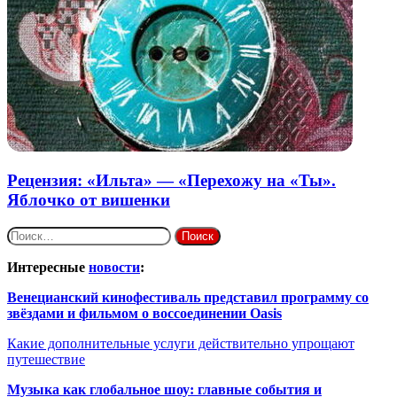
Рецензия: «Ильта» — «Перехожу на «Ты».
Яблочко от вишенки
Найти:
Интересные
новости
:
Венецианский кинофестиваль представил программу со
звёздами и фильмом о воссоединении Oasis
Какие дополнительные услуги действительно упрощают
путешествие
Музыка как глобальное шоу: главные события и