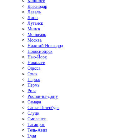
Кишинёв
Краснодар
Лаваль
Лион
Луганск
Минск
Монреаль
Москва
Нижний Новгород
Новосибирск
Нью-Йорк
Николаев
Одесса
Омск
Париж
Пермь
Рига
Ростов-на-Дону
Самара
Санкт-Петербург
Слуцк
Смоленск
Таганрог
Тель-Авив
Тула