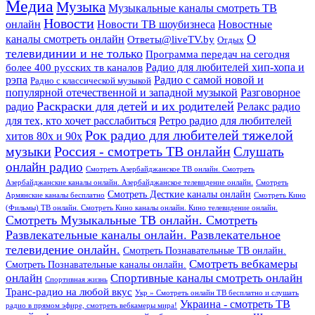
Медиа
Музыка
Музыкальные каналы смотреть ТВ
Новости
онлайн
Новости ТВ шоубизнеса
Новостные
О
каналы смотреть онлайн
Ответы@liveTV.by
Отдых
телевидинии и не только
Программа передач на сегодня
более 400 русских тв каналов
Радио для любителей хип-хопа и
рэпа
Радио с самой новой и
Радио с классической музыкой
популярной отечественной и западной музыкой
Разговорное
Раскраски для детей и их родителей
Релакс радио
радио
для тех, кто хочет расслабиться
Ретро радио для любителей
Рок радио для любителей тяжелой
хитов 80х и 90х
Россия - смотреть ТВ онлайн
музыки
Слушать
онлайн радио
Смотреть Азербайджанское ТВ онлайн. Смотреть
Азербайджанские каналы онлайн. Азербайджанское телевидение онлайн.
Смотреть
Смотреть Десткие каналы онлайн
Армянские каналы бесплатно
Смотреть Кино
(Фильмы) ТВ онлайн. Смотреть Кино каналы онлайн. Кино телевидение онлайн.
Смотреть Музыкальные ТВ онлайн. Смотреть
Развлекательные каналы онлайн. Развлекательное
телевидение онлайн.
Смотреть Познавательные ТВ онлайн.
Смотреть вебкамеры
Смотреть Познавательные каналы онлайн.
онлайн
Спортивные каналы смотреть онлайн
Спортивная жизнь
Транс-радио на любой вкус
Укр » Смотреть онлайн ТВ бесплатно и слушать
Украина - смотреть ТВ
радио в прямом эфире, смотреть вебкамеры мира!