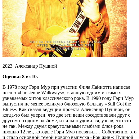
2023, Александр Пушной
Оценка: 8 из 10.
В 1978 году Гэри Мур при участии Фила Лайнотта написал
песню «Parisienne Walkways», ставшую одним из самых
узнаваемых хитов классического рока. В 1990 году Гэри Мур
выпустил не менее великую блюзовую балладу «Still Got the
Blues». Как сказал ведущий проекта Александр Пушной, он
когда-то был уверен, что две эти вещи соседствовали друг с
другом на одном альбоме, и сильно удивился, узнав, что это
не так. Между двумя краеугольными глыбами блюз-рока
прошло 12 лет, которые Гэри Мур посвятил… Собственно, это
и стало основной темой нового выпуска «Рок жив»: Пушной