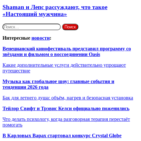
Shaman и Лепс рассуждают, что такое
«Настоящий мужчина»
Найти:
Интересные
новости
:
Венецианский кинофестиваль представил программу со
звёздами и фильмом о воссоединении Oasis
Какие дополнительные услуги действительно упрощают
путешествие
Музыка как глобальное шоу: главные события и
тенденции 2026 года
Бак для летнего душа: объём, нагрев и безопасная установка
Тейлор Свифт и Трэвис Келси официально поженились
Что делать психологу, когда разговорная терапия перестаёт
помогать
В Карловых Варах стартовал конкурс Crystal Globe