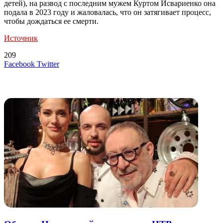
детей), на развод с последним мужем Куртом Исвариенко она
подала в 2023 году и жаловалась, что он затягивает процесс,
чтобы дождаться ее смерти.
Источник
209
LinkedIn
Tumblr
Reddit
Вконтакте
Одноклассники
Skype
Messenger
Messenger
WhatsApp
Telegram
Viber
Line
Поделиться
Печатать
Facebook
Twitter
через
электронную
Похожие радио
почту