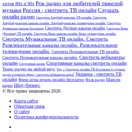
Рок радио для любителей тяжелой
хитов 80х и 90х
Россия - смотреть ТВ онлайн
музыки
Слушать
онлайн радио
Смотреть Азербайджанское ТВ онлайн. Смотреть
Азербайджанские каналы онлайн. Азербайджанское телевидение онлайн.
Смотреть
Смотреть Десткие каналы онлайн
Армянские каналы бесплатно
Смотреть Кино
(Фильмы) ТВ онлайн. Смотреть Кино каналы онлайн. Кино телевидение онлайн.
Смотреть Музыкальные ТВ онлайн. Смотреть
Развлекательные каналы онлайн. Развлекательное
телевидение онлайн.
Смотреть Познавательные ТВ онлайн.
Смотреть вебкамеры
Смотреть Познавательные каналы онлайн.
онлайн
Спортивные каналы смотреть онлайн
Спортивная жизнь
Транс-радио на любой вкус
Укр » Смотреть онлайн ТВ бесплатно и слушать
Украина - смотреть ТВ
радио в прямом эфире, смотреть вебкамеры мира!
онлайн
Шансон
Флеш игры играть онлайн бесплатно
Фолк радио
Шоу-бизнес
радио
© Все права защищены 2026
Карта сайта
Обратная связь
О сайте
Политика конфиденциальности
Facebook
Twitter