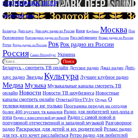
SOUNDPARK
SOUNDPARK DEEP
ритуальных
DEEP
услуг
Золотой
Золотой век
век
Москва
Киев
Дип-хаус
Беларусь
Дип-хаус радио из России
Клубное
Поп
Расслабляющее
Разговорное
Разговорное радио из России
Релакс радио из России
Рок
Рок радио из России
Ретро
Ретро-радио из России
Россия
Украина
Санкт-Петербург
Найти:
Дип-
Беларусь - смотреть ТВ онлайн
Джаз радио
Детское радио
Культура
Звезды
хаус радио
Лучшее клубное радио
Медиа
Музыка
Музыкальные каналы смотреть ТВ
Новости
онлайн
Новости ТВ шоубизнеса
Новостные
О
каналы смотреть онлайн
Ответы@liveTV.by
Отдых
телевидинии и не только
Программа передач на сегодня
более 400 русских тв каналов
Радио для любителей хип-хопа и
рэпа
Радио с самой новой и
Радио с классической музыкой
популярной отечественной и западной музыкой
Разговорное
Раскраски для детей и их родителей
Релакс радио
радио
для тех, кто хочет расслабиться
Ретро радио для любителей