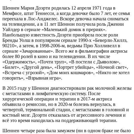
Шеннен Мария Доэрти родилась 12 апреля 1971 года в
Мемфисе, штат Теннесси, а когда девочке было 7 лет, ее семья
переехала в Лос-Анджелес. Вскоре девочка начала сниматься
на телевидении, а в 11 лет Шеннон получила роль Дженни
Уайлдер в сериале «Маленький домик в прериях».
Наибольшую известность Доэрти приобрела после роли
Бренды Уолш в популярном сериале 1990-х «Беверли-Хиллз,
90210», а затем, в 1998-2006-м, ведьмы Прю Холливелл в
сериале «Зачарованные». Всего же в фильмографии актрисы
более 80 ролей в кино и на телевидении. В их числе
«Одержимость», «Почти труп», «В постели с Дьяволом»,
«Билет», «Другой день», «Портрет убийцы», «Ночной свет»,
«Встреча с угрозой», «Дом моих кошмаров», «Никто не хотел
говорить», «Взрывная игра».
В 2015 году у Шеннон диагностировали рак молочной железы
с метастазами в лимфатическую систему. После
хирургической операции и терапии в 2017-м актриса
объявила о ремиссии, но в 2020-м болезнь вернулась, в
четвертой, терминальной стадии, с метастазами в головной и
костный мозг. Доэрти отказалась от агрессивного лечения и
всё это время находилась на поддерживающей терапии.
Шеннен четыре раза была замужем (ни в одном браке не было