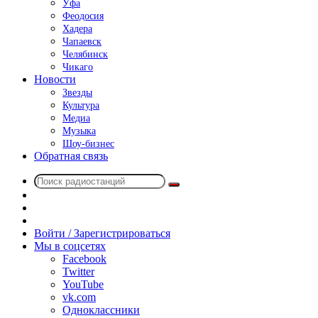
Уфа
Феодосия
Хадера
Чапаевск
Челябинск
Чикаго
Новости
Звезды
Культура
Медиа
Музыка
Шоу-бизнес
Обратная связь
Поиск
Switch
радиостанций
skin
Sidebar
Случайное
радио
Войти / Зарегистрироваться
Мы в соцсетях
Facebook
Twitter
YouTube
vk.com
Одноклассники