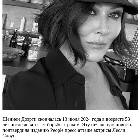
Шеннен Доэрти скончалась 13 июля 2024 года в возрасте 53
лет после девяти лет борьбы с раком. Эту печальную новость
подтвердила изданию People пресс-атташе актрисы Лесли
Слоун.