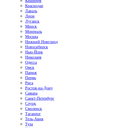
Кишинёв
Краснодар
Лаваль
Лион
Луганск
Минск
Монреаль
Москва
Нижний Новгород
Новосибирск
Нью-Йорк
Николаев
Одесса
Омск
Париж
Пермь
Рига
Ростов-на-Дону
Самара
Санкт-Петербург
Слуцк
Смоленск
Таганрог
Тель-Авив
Тула