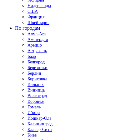
Молдова
Нидерланды
США
Франция
Швейцария
По городам
Алма-Ата
Амстердам
Ареццо
Астрахань
Баар
Белгород
Березники
Берлин
Борисовка
Вильнюс
Винница
Волгоград
Воронеж
Гомель
Ибица
Йошкар-Ола
Калининград
Калвер-Сити
Киев