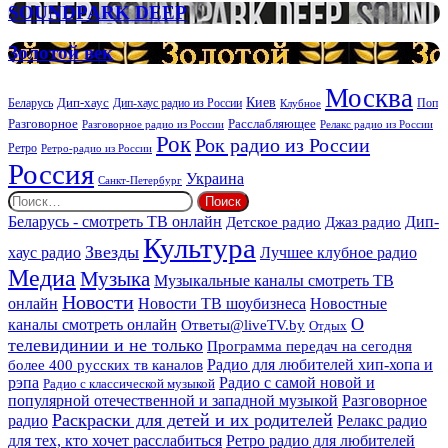
организации
SOUNDPARK
SOUNDPARK DEEP
ритуальных
DEEP
услуг
Золотой
Золотой век
век
Москва
Киев
Дип-хаус
Беларусь
Дип-хаус радио из России
Клубное
Поп
Расслабляющее
Разговорное
Разговорное радио из России
Релакс радио из России
Рок
Рок радио из России
Ретро
Ретро-радио из России
Россия
Украина
Санкт-Петербург
Найти:
Дип-
Беларусь - смотреть ТВ онлайн
Джаз радио
Детское радио
Культура
Звезды
хаус радио
Лучшее клубное радио
Медиа
Музыка
Музыкальные каналы смотреть ТВ
Новости
онлайн
Новости ТВ шоубизнеса
Новостные
О
каналы смотреть онлайн
Ответы@liveTV.by
Отдых
телевидинии и не только
Программа передач на сегодня
более 400 русских тв каналов
Радио для любителей хип-хопа и
рэпа
Радио с самой новой и
Радио с классической музыкой
популярной отечественной и западной музыкой
Разговорное
Раскраски для детей и их родителей
Релакс радио
радио
для тех, кто хочет расслабиться
Ретро радио для любителей