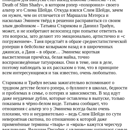
Death of Slim Shady», в котором рэпер «похоронил» своего
альтер эго Слима Шейди. Откуда взялся Слим Шейди, зачем
он нужен, чем он отличается от Маршалла Мэтерса и
насколько Эминем твёрд в решении расправиться со своим
злым двойником – Татьяна Старикова и Даниил Трабун,
может, и не изобретают велосипед при попытке ответить на
эти вопросы, зато делают это эмоционально, артистично и «с
погружением». Таня предстаёт в образе среднестатистической
рэперши в бейсболке козырьком назад и в широченных
джинсах, а Даня – в образе… Эминема: короткая
высветленная причёска, белая майка, точно
воспроизведённые татуировки. Они в теме, они в деле,
поэтому наблюдать за их рассказом о том, что в принципе
всем интересующимся и так известно, очень любопытно.
Старикова и Трабун весьма зажигательно вспоминают о
трудном детстве белого рэпера, о буллинге в школах, бедности
и проблемах в семье, о потерях и зависимостях. В ход идут
даже неудачные дубли, которые оставлены в выпуске, только
показаны в чёрно-белом виде. Татьяна сообщает, что
отношения с альтер эго у Эминема всегда были очень
плохими, что и неудивительно – ведь Слим Шейди по сути
невероятная скотина, по отношению к которой даже
применённые термины «тварь» и «мразь» кажутся чересчур
вежливыми. Ведущие Decoders с увлечением цитируют самые