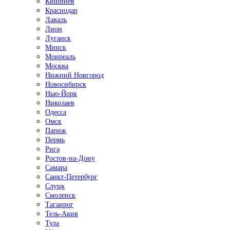
Кишинёв
Краснодар
Лаваль
Лион
Луганск
Минск
Монреаль
Москва
Нижний Новгород
Новосибирск
Нью-Йорк
Николаев
Одесса
Омск
Париж
Пермь
Рига
Ростов-на-Дону
Самара
Санкт-Петербург
Слуцк
Смоленск
Таганрог
Тель-Авив
Тула