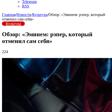
Telegram
RSS
Главная
/
Новости
/
Культура
/
Обзор: «Эминем: рэпер, который
отменил сам себя»
Культура
Обзор: «Эминем: рэпер, который
отменил сам себя»
224