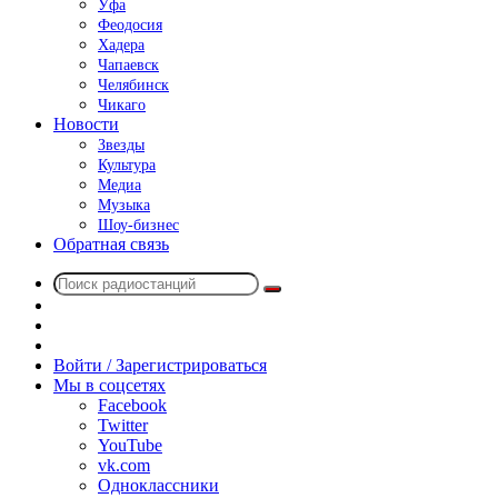
Уфа
Феодосия
Хадера
Чапаевск
Челябинск
Чикаго
Новости
Звезды
Культура
Медиа
Музыка
Шоу-бизнес
Обратная связь
Поиск
Switch
радиостанций
skin
Sidebar
Случайное
радио
Войти / Зарегистрироваться
Мы в соцсетях
Facebook
Twitter
YouTube
vk.com
Одноклассники