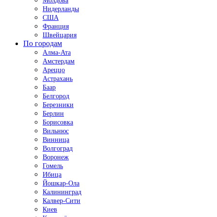
Молдова
Нидерланды
США
Франция
Швейцария
По городам
Алма-Ата
Амстердам
Ареццо
Астрахань
Баар
Белгород
Березники
Берлин
Борисовка
Вильнюс
Винница
Волгоград
Воронеж
Гомель
Ибица
Йошкар-Ола
Калининград
Калвер-Сити
Киев