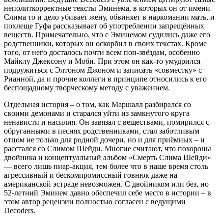
неполиткорректные тексты Эминема, в которых он от имени
Слима то и дело убивает жену, обвиняет в наркомании мать, и
похлеще Гуфа рассказывает об употреблении запрещённых
веществ. Примечательно, что с Эминемом судились даже его
родственники, которых он оскорбил в своих текстах. Кроме
того, от него досталось почти всем поп-звёздам, особенно
Майклу Джексону и Моби. При этом он как-то умудрился
подружиться с Элтоном Джоном и записать «совместку» с
Рианной, да и прочие коллеги в принципе относились к его
беспощадному творческому методу с уважением.
Отдельная история – о том, как Маршалл разбирался со
своими демонами и старался уйти из замкнутого круга
ненависти и насилия. Он завязал с веществами, помирился с
обруганными в песнях родственниками, стал заботливым
отцом не только для родной дочери, но и для приёмных – и
расстался со Слимом Шейди. Многие считают, что похороны
двойника и концептуальный альбом «Смерть Слима Шейди»
— всего лишь пиар-акция, тем более что в наше время столь
агрессивный и бескомпромиссный говнюк даже на
американской эстраде невозможен. С двойником или без, но
52-летний Эминем давно обеспечил себе место в истории – в
этом автор рецензии полностью согласен с ведущими
Decoders.