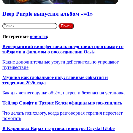
Deep Purple выпустил альбом «=1»
Найти:
Интересные
новости
:
Венецианский кинофестиваль представил программу со
звёздами и фильмом о воссоединении Oasis
Какие дополнительные услуги действительно упрощают
путешествие
Музыка как глобальное шоу: главные события и
тенденции 2026 года
Бак для летнего душа: объём, нагрев и безопасная установка
Тейлор Свифт и Трэвис Келси официально поженились
Что делать психологу, когда разговорная терапия перестаёт
помогать
В Карловых Варах стартовал конкурс Crystal Globe