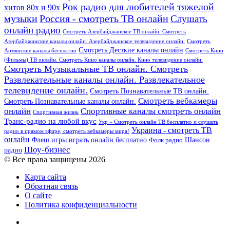
Рок радио для любителей тяжелой
хитов 80х и 90х
Россия - смотреть ТВ онлайн
музыки
Слушать
онлайн радио
Смотреть Азербайджанское ТВ онлайн. Смотреть
Азербайджанские каналы онлайн. Азербайджанское телевидение онлайн.
Смотреть
Смотреть Десткие каналы онлайн
Армянские каналы бесплатно
Смотреть Кино
(Фильмы) ТВ онлайн. Смотреть Кино каналы онлайн. Кино телевидение онлайн.
Смотреть Музыкальные ТВ онлайн. Смотреть
Развлекательные каналы онлайн. Развлекательное
телевидение онлайн.
Смотреть Познавательные ТВ онлайн.
Смотреть вебкамеры
Смотреть Познавательные каналы онлайн.
онлайн
Спортивные каналы смотреть онлайн
Спортивная жизнь
Транс-радио на любой вкус
Укр » Смотреть онлайн ТВ бесплатно и слушать
Украина - смотреть ТВ
радио в прямом эфире, смотреть вебкамеры мира!
онлайн
Шансон
Флеш игры играть онлайн бесплатно
Фолк радио
Шоу-бизнес
радио
© Все права защищены 2026
Карта сайта
Обратная связь
О сайте
Политика конфиденциальности
Facebook