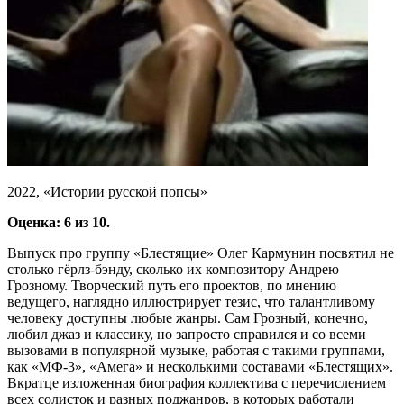
2022, «Истории русской попсы»
Оценка: 6 из 10.
Выпуск про группу «Блестящие» Олег Кармунин посвятил не
столько гёрлз-бэнду, сколько их композитору Андрею
Грозному. Творческий путь его проектов, по мнению
ведущего, наглядно иллюстрирует тезис, что талантливому
человеку доступны любые жанры. Сам Грозный, конечно,
любил джаз и классику, но запросто справился и со всеми
вызовами в популярной музыке, работая с такими группами,
как «МФ-3», «Амега» и несколькими составами «Блестящих».
Вкратце изложенная биография коллектива с перечислением
всех солисток и разных поджанров, в которых работали