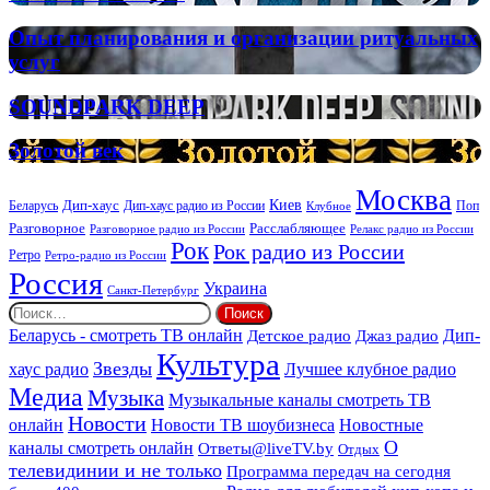
FM
RELAX
Опыт
Опыт планирования и организации ритуальных
планирования
услуг
и
организации
SOUNDPARK
SOUNDPARK DEEP
ритуальных
DEEP
услуг
Золотой
Золотой век
век
Москва
Киев
Дип-хаус
Беларусь
Дип-хаус радио из России
Клубное
Поп
Расслабляющее
Разговорное
Разговорное радио из России
Релакс радио из России
Рок
Рок радио из России
Ретро
Ретро-радио из России
Россия
Украина
Санкт-Петербург
Найти:
Дип-
Беларусь - смотреть ТВ онлайн
Джаз радио
Детское радио
Культура
Звезды
хаус радио
Лучшее клубное радио
Медиа
Музыка
Музыкальные каналы смотреть ТВ
Новости
онлайн
Новости ТВ шоубизнеса
Новостные
О
каналы смотреть онлайн
Ответы@liveTV.by
Отдых
телевидинии и не только
Программа передач на сегодня