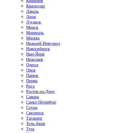
Кишинёв
Краснодар
Лаваль
Лион
Луганск
Минск
Монреаль
Москва
Нижний Новгород
Новосибирск
Нью-Йорк
Николаев
Одесса
Омск
Париж
Пермь
Рига
Ростов-на-Дону
Самара
Санкт-Петербург
Слуцк
Смоленск
Таганрог
Тель-Авив
Тула