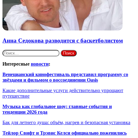
Анна Седокова разводится с баскетболистом
Найти:
Интересные
новости
:
Венецианский кинофестиваль представил программу со
звёздами и фильмом о воссоединении Oasis
Какие дополнительные услуги действительно упрощают
путешествие
Музыка как глобальное шоу: главные события и
тенденции 2026 года
Бак для летнего душа: объём, нагрев и безопасная установка
Тейлор Свифт и Трэвис Келси официально поженились