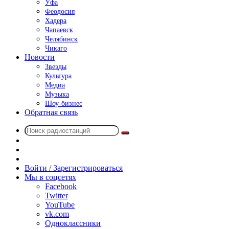
Уфа
Феодосия
Хадера
Чапаевск
Челябинск
Чикаго
Новости
Звезды
Культура
Медиа
Музыка
Шоу-бизнес
Обратная связь
Поиск
Switch
радиостанций
skin
Sidebar
Случайное
радио
Войти / Зарегистрироваться
Мы в соцсетях
Facebook
Twitter
YouTube
vk.com
Одноклассники