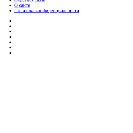
О сайте
Политика конфиденциальности
Facebook
Twitter
YouTube
vk.com
Одноклассники
Telegram
RSS
Кнопка
«Наверх»