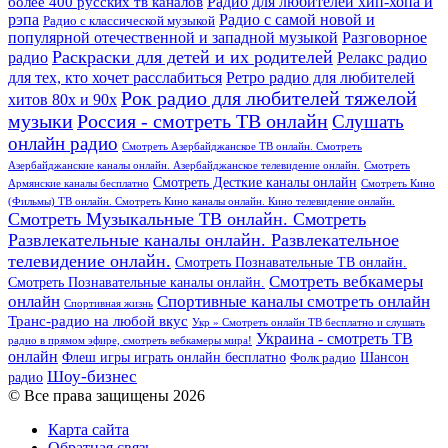
более 400 русских тв каналов
Радио для любителей хип-хопа и
рэпа
Радио с самой новой и
Радио с классической музыкой
популярной отечественной и западной музыкой
Разговорное
Раскраски для детей и их родителей
Релакс радио
радио
для тех, кто хочет расслабиться
Ретро радио для любителей
Рок радио для любителей тяжелой
хитов 80х и 90х
Россия - смотреть ТВ онлайн
музыки
Слушать
онлайн радио
Смотреть Азербайджанское ТВ онлайн. Смотреть
Азербайджанские каналы онлайн. Азербайджанское телевидение онлайн.
Смотреть
Смотреть Десткие каналы онлайн
Армянские каналы бесплатно
Смотреть Кино
(Фильмы) ТВ онлайн. Смотреть Кино каналы онлайн. Кино телевидение онлайн.
Смотреть Музыкальные ТВ онлайн. Смотреть
Развлекательные каналы онлайн. Развлекательное
телевидение онлайн.
Смотреть Познавательные ТВ онлайн.
Смотреть вебкамеры
Смотреть Познавательные каналы онлайн.
онлайн
Спортивные каналы смотреть онлайн
Спортивная жизнь
Транс-радио на любой вкус
Укр » Смотреть онлайн ТВ бесплатно и слушать
Украина - смотреть ТВ
радио в прямом эфире, смотреть вебкамеры мира!
онлайн
Шансон
Флеш игры играть онлайн бесплатно
Фолк радио
Шоу-бизнес
радио
© Все права защищены 2026
Карта сайта
Обратная связь