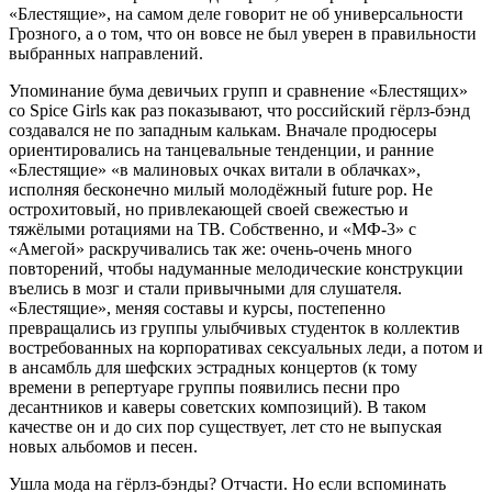
«Блестящие», на самом деле говорит не об универсальности
Грозного, а о том, что он вовсе не был уверен в правильности
выбранных направлений.
Упоминание бума девичьих групп и сравнение «Блестящих»
со Spice Girls как раз показывают, что российский гёрлз-бэнд
создавался не по западным калькам. Вначале продюсеры
ориентировались на танцевальные тенденции, и ранние
«Блестящие» «в малиновых очках витали в облачках»,
исполняя бесконечно милый молодёжный future pop. Не
острохитовый, но привлекающей своей свежестью и
тяжёлыми ротациями на ТВ. Собственно, и «МФ-3» с
«Амегой» раскручивались так же: очень-очень много
повторений, чтобы надуманные мелодические конструкции
въелись в мозг и стали привычными для слушателя.
«Блестящие», меняя составы и курсы, постепенно
превращались из группы улыбчивых студенток в коллектив
востребованных на корпоративах сексуальных леди, а потом и
в ансамбль для шефских эстрадных концертов (к тому
времени в репертуаре группы появились песни про
десантников и каверы советских композиций). В таком
качестве он и до сих пор существует, лет сто не выпуская
новых альбомов и песен.
Ушла мода на гёрлз-бэнды? Отчасти. Но если вспоминать