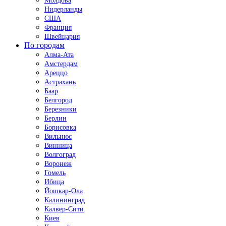
Молдова
Нидерланды
США
Франция
Швейцария
По городам
Алма-Ата
Амстердам
Ареццо
Астрахань
Баар
Белгород
Березники
Берлин
Борисовка
Вильнюс
Винница
Волгоград
Воронеж
Гомель
Ибица
Йошкар-Ола
Калининград
Калвер-Сити
Киев