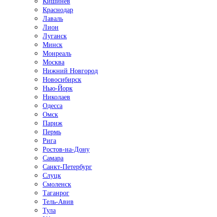
Кишинёв
Краснодар
Лаваль
Лион
Луганск
Минск
Монреаль
Москва
Нижний Новгород
Новосибирск
Нью-Йорк
Николаев
Одесса
Омск
Париж
Пермь
Рига
Ростов-на-Дону
Самара
Санкт-Петербург
Слуцк
Смоленск
Таганрог
Тель-Авив
Тула