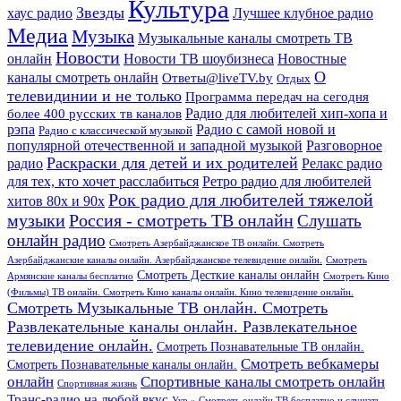
Культура
Звезды
хаус радио
Лучшее клубное радио
Медиа
Музыка
Музыкальные каналы смотреть ТВ
Новости
онлайн
Новости ТВ шоубизнеса
Новостные
О
каналы смотреть онлайн
Ответы@liveTV.by
Отдых
телевидинии и не только
Программа передач на сегодня
более 400 русских тв каналов
Радио для любителей хип-хопа и
рэпа
Радио с самой новой и
Радио с классической музыкой
популярной отечественной и западной музыкой
Разговорное
Раскраски для детей и их родителей
Релакс радио
радио
для тех, кто хочет расслабиться
Ретро радио для любителей
Рок радио для любителей тяжелой
хитов 80х и 90х
Россия - смотреть ТВ онлайн
музыки
Слушать
онлайн радио
Смотреть Азербайджанское ТВ онлайн. Смотреть
Азербайджанские каналы онлайн. Азербайджанское телевидение онлайн.
Смотреть
Смотреть Десткие каналы онлайн
Армянские каналы бесплатно
Смотреть Кино
(Фильмы) ТВ онлайн. Смотреть Кино каналы онлайн. Кино телевидение онлайн.
Смотреть Музыкальные ТВ онлайн. Смотреть
Развлекательные каналы онлайн. Развлекательное
телевидение онлайн.
Смотреть Познавательные ТВ онлайн.
Смотреть вебкамеры
Смотреть Познавательные каналы онлайн.
онлайн
Спортивные каналы смотреть онлайн
Спортивная жизнь
Транс-радио на любой вкус
Укр » Смотреть онлайн ТВ бесплатно и слушать