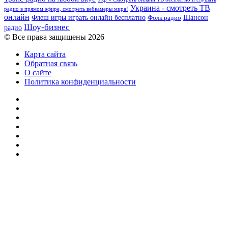
Украина - смотреть ТВ
радио в прямом эфире, смотреть вебкамеры мира!
онлайн
Шансон
Флеш игры играть онлайн бесплатно
Фолк радио
Шоу-бизнес
радио
© Все права защищены 2026
Карта сайта
Обратная связь
О сайте
Политика конфиденциальности
Facebook
Twitter
YouTube
vk.com
Одноклассники
Telegram
RSS
Кнопка
«Наверх»