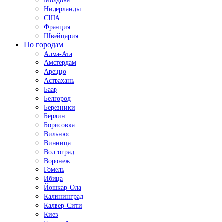
Молдова
Нидерланды
США
Франция
Швейцария
По городам
Алма-Ата
Амстердам
Ареццо
Астрахань
Баар
Белгород
Березники
Берлин
Борисовка
Вильнюс
Винница
Волгоград
Воронеж
Гомель
Ибица
Йошкар-Ола
Калининград
Калвер-Сити
Киев