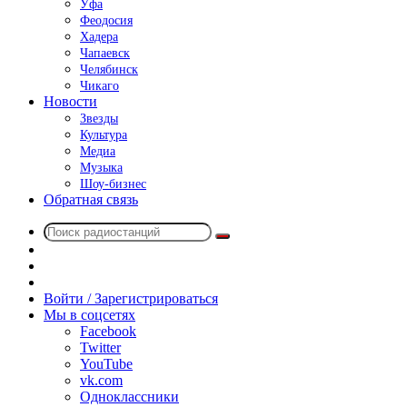
Уфа
Феодосия
Хадера
Чапаевск
Челябинск
Чикаго
Новости
Звезды
Культура
Медиа
Музыка
Шоу-бизнес
Обратная связь
Поиск
Switch
радиостанций
skin
Sidebar
Случайное
радио
Войти / Зарегистрироваться
Мы в соцсетях
Facebook
Twitter
YouTube
vk.com
Одноклассники