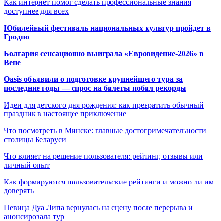
Как интернет помог сделать профессиональные знания
доступнее для всех
Юбилейный фестиваль национальных культур пройдет в
Гродно
Болгария сенсационно выиграла «Евровидение-2026» в
Вене
Oasis объявили о подготовке крупнейшего тура за
последние годы — спрос на билеты побил рекорды
Идеи для детского дня рождения: как превратить обычный
праздник в настоящее приключение
Что посмотреть в Минске: главные достопримечательности
столицы Беларуси
Что влияет на решение пользователя: рейтинг, отзывы или
личный опыт
Как формируются пользовательские рейтинги и можно ли им
доверять
Певица Дуа Липа вернулась на сцену после перерыва и
анонсировала тур