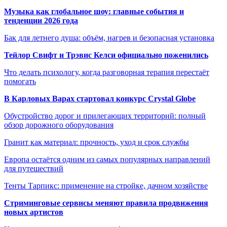
Музыка как глобальное шоу: главные события и
тенденции 2026 года
Бак для летнего душа: объём, нагрев и безопасная установка
Тейлор Свифт и Трэвис Келси официально поженились
Что делать психологу, когда разговорная терапия перестаёт
помогать
В Карловых Варах стартовал конкурс Crystal Globe
Обустройство дорог и прилегающих территорий: полный
обзор дорожного оборудования
Гранит как материал: прочность, уход и срок службы
Европа остаётся одним из самых популярных направлений
для путешествий
Тенты Тарпикс: применение на стройке, дачном хозяйстве
Стриминговые сервисы меняют правила продвижения
новых артистов