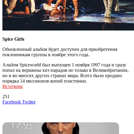
Spice Girls
Обновленный альбом будет доступен для приобретения
поклонникам группы в ноябре этого года.
Альбом Spiceworld был выпущен 1 ноября 1997 года и сразу
попал на вершины хит-парадов не только в Великобритании,
но и во многих других странах мира. Всего было продано
порядка 14 миллионов копий пластинки.
Источник
251
LinkedIn
Tumblr
Reddit
Вконтакте
Одноклассники
Skype
Messenger
Messenger
WhatsApp
Telegram
Viber
Line
Поделиться
Печатать
Facebook
Twitter
через
электронную
Похожие радио
почту