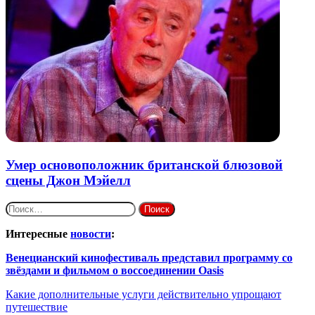
Умер основоположник британской блюзовой
сцены Джон Мэйелл
Найти:
Интересные
новости
:
Венецианский кинофестиваль представил программу со
звёздами и фильмом о воссоединении Oasis
Какие дополнительные услуги действительно упрощают
путешествие