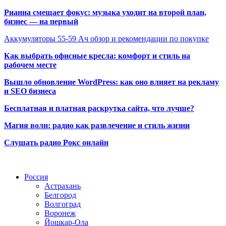
Рианна смещает фокус: музыка уходит на второй план,
бизнес — на первый
Аккумуляторы 55-59 Ач обзор и рекомендации по покупке
Как выбрать офисные кресла: комфорт и стиль на
рабочем месте
Вышло обновление WordPress: как оно влияет на рекламу
и SEO бизнеса
Бесплатная и платная раскрутка сайта, что лучше?
Магия волн: радио как развлечение и стиль жизни
Слушать радио Рокс онлайн
Радио по странам
Россия
Астрахань
Белгород
Волгоград
Воронеж
Йошкар-Ола