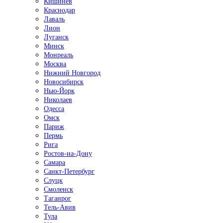
Кишинёв
Краснодар
Лаваль
Лион
Луганск
Минск
Монреаль
Москва
Нижний Новгород
Новосибирск
Нью-Йорк
Николаев
Одесса
Омск
Париж
Пермь
Рига
Ростов-на-Дону
Самара
Санкт-Петербург
Слуцк
Смоленск
Таганрог
Тель-Авив
Тула