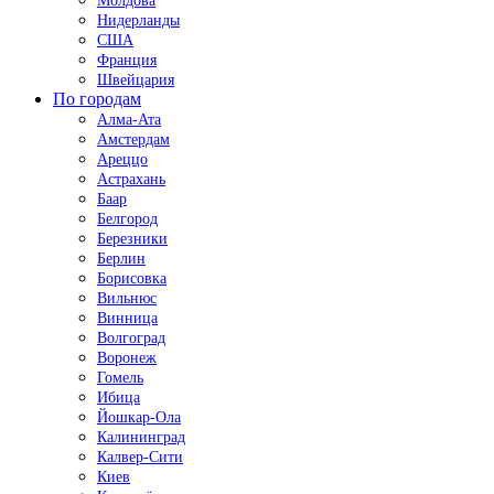
Молдова
Нидерланды
США
Франция
Швейцария
По городам
Алма-Ата
Амстердам
Ареццо
Астрахань
Баар
Белгород
Березники
Берлин
Борисовка
Вильнюс
Винница
Волгоград
Воронеж
Гомель
Ибица
Йошкар-Ола
Калининград
Калвер-Сити
Киев