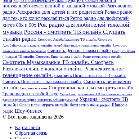
рэпа
Радио с самой новой и
Радио с классической музыкой
популярной отечественной и западной музыкой
Разговорное
Раскраски для детей и их родителей
Релакс радио
радио
для тех, кто хочет расслабиться
Ретро радио для любителей
Рок радио для любителей тяжелой
хитов 80х и 90х
Россия - смотреть ТВ онлайн
музыки
Слушать
онлайн радио
Смотреть Азербайджанское ТВ онлайн. Смотреть
Азербайджанские каналы онлайн. Азербайджанское телевидение онлайн.
Смотреть
Смотреть Десткие каналы онлайн
Армянские каналы бесплатно
Смотреть Кино
(Фильмы) ТВ онлайн. Смотреть Кино каналы онлайн. Кино телевидение онлайн.
Смотреть Музыкальные ТВ онлайн. Смотреть
Развлекательные каналы онлайн. Развлекательное
телевидение онлайн.
Смотреть Познавательные ТВ онлайн.
Смотреть вебкамеры
Смотреть Познавательные каналы онлайн.
онлайн
Спортивные каналы смотреть онлайн
Спортивная жизнь
Транс-радио на любой вкус
Укр » Смотреть онлайн ТВ бесплатно и слушать
Украина - смотреть ТВ
радио в прямом эфире, смотреть вебкамеры мира!
онлайн
Шансон
Флеш игры играть онлайн бесплатно
Фолк радио
Шоу-бизнес
радио
© Все права защищены 2026
Карта сайта
Обратная связь
О сайте