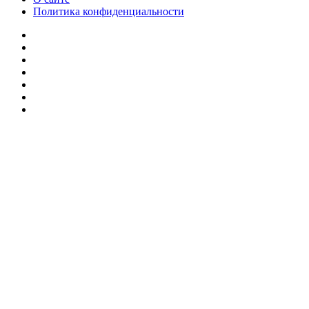
Политика конфиденциальности
Facebook
Twitter
YouTube
vk.com
Одноклассники
Telegram
RSS
Кнопка
«Наверх»