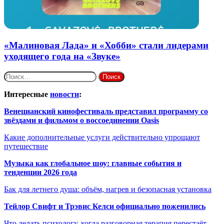
«Малиновая Лада» и «Хобби» стали лидерами
уходящего года на «Звуке»
Найти:
Интересные
новости
:
Венецианский кинофестиваль представил программу со
звёздами и фильмом о воссоединении Oasis
Какие дополнительные услуги действительно упрощают
путешествие
Музыка как глобальное шоу: главные события и
тенденции 2026 года
Бак для летнего душа: объём, нагрев и безопасная установка
Тейлор Свифт и Трэвис Келси официально поженились
Что делать психологу, когда разговорная терапия перестаёт