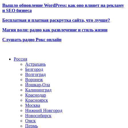
Вышло обновление WordPress: как оно влияет на рекламу
и SEO бизнеса
Бесплатная и платная раскрутка сайта, что лучше?
Магия волн: радио как развлечение и стиль жизни
Слушать радио Рокс онлайн
Радио по странам
Россия
Астрахань
Белгород
Волгоград
Воронеж
Йошкар-Ола
Калининград
Краснодар
Красноярск
Москва
Нижний Новгород
Новосибирск
Омск
Пермь