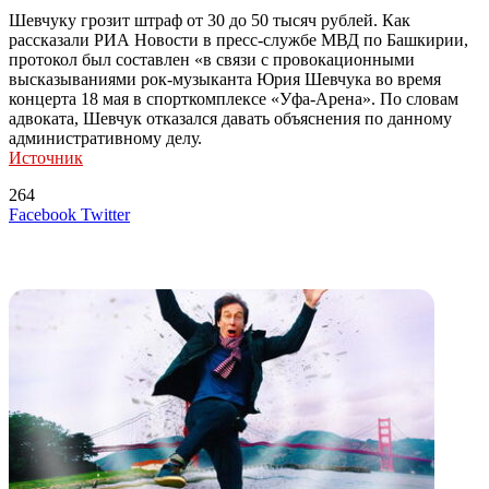
Шевчуку грозит штраф от 30 до 50 тысяч рублей. Как
рассказали РИА Новости в пресс-службе МВД по Башкирии,
протокол был составлен «в связи с провокационными
высказываниями рок-музыканта Юрия Шевчука во время
концерта 18 мая в спорткомплексе «Уфа-Арена». По словам
адвоката, Шевчук отказался давать объяснения по данному
административному делу.
Источник
264
LinkedIn
Tumblr
Reddit
Вконтакте
Одноклассники
Skype
Messenger
Messenger
WhatsApp
Telegram
Viber
Line
Поделиться
Печатать
Facebook
Twitter
через
электронную
Похожие радио
почту