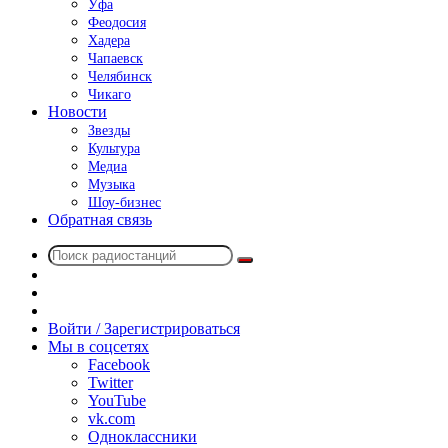
Уфа
Феодосия
Хадера
Чапаевск
Челябинск
Чикаго
Новости
Звезды
Культура
Медиа
Музыка
Шоу-бизнес
Обратная связь
Поиск
Switch
радиостанций
skin
Sidebar
Случайное
радио
Войти / Зарегистрироваться
Мы в соцсетях
Facebook
Twitter
YouTube
vk.com
Одноклассники