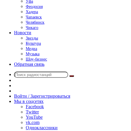
Уфа
Феодосия
Хадера
Чапаевск
Челябинск
Чикаго
Новости
Звезды
Культура
Медиа
Музыка
Шоу-бизнес
Обратная связь
Поиск
Switch
радиостанций
skin
Sidebar
Случайное
радио
Войти / Зарегистрироваться
Мы в соцсетях
Facebook
Twitter
YouTube
vk.com
Одноклассники