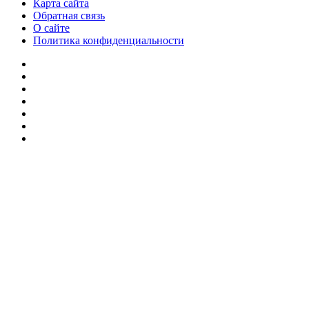
Карта сайта
Обратная связь
О сайте
Политика конфиденциальности
Facebook
Twitter
YouTube
vk.com
Одноклассники
Telegram
RSS
Кнопка
«Наверх»