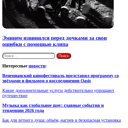
Эминем извинился перед дочками за свои
ошибки с помощью клипа
Найти:
Интересные
новости
:
Венецианский кинофестиваль представил программу со
звёздами и фильмом о воссоединении Oasis
Какие дополнительные услуги действительно упрощают
путешествие
Музыка как глобальное шоу: главные события и
тенденции 2026 года
Бак для летнего душа: объём, нагрев и безопасная установка