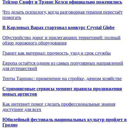
Тейлор Свифт и Трэвис Келси официально поженились
Что делать психологу, когда разговорная терапия перестаёт
помогать
В Карловых Варах стартовал конкурс Crystal Globe
Обустройство дорог и прилегающих территорий: полный
обзор дорожного оборудования
Гранит как материал: прочность, уход и срок службы
Европа остаётся одним из самых популярных направлений
для путешествий
Тенты Тарпикс: применение на стройке, дачном хозяйстве
Стриминговые сервисы меняют правила продвижения
новых артистов
Как интернет помог сделать профессиональные знания
доступнее для всех
Юбилейный фестиваль национальных культур пройдет в
Гродно