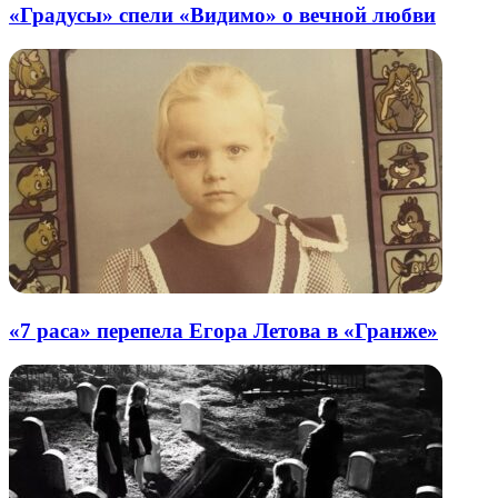
«Градусы» спели «Видимо» о вечной любви
«7 раса» перепела Егора Летова в «Гранже»