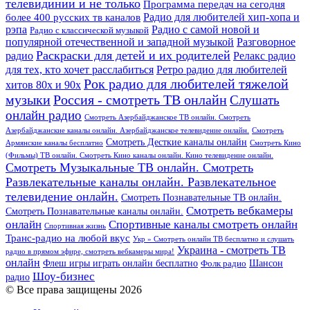
телевидинии и не только
Программа передач на сегодня
более 400 русских тв каналов
Радио для любителей хип-хопа и
рэпа
Радио с самой новой и
Радио с классической музыкой
популярной отечественной и западной музыкой
Разговорное
Раскраски для детей и их родителей
Релакс радио
радио
для тех, кто хочет расслабиться
Ретро радио для любителей
Рок радио для любителей тяжелой
хитов 80х и 90х
Россия - смотреть ТВ онлайн
музыки
Слушать
онлайн радио
Смотреть Азербайджанское ТВ онлайн. Смотреть
Азербайджанские каналы онлайн. Азербайджанское телевидение онлайн.
Смотреть
Смотреть Десткие каналы онлайн
Армянские каналы бесплатно
Смотреть Кино
(Фильмы) ТВ онлайн. Смотреть Кино каналы онлайн. Кино телевидение онлайн.
Смотреть Музыкальные ТВ онлайн. Смотреть
Развлекательные каналы онлайн. Развлекательное
телевидение онлайн.
Смотреть Познавательные ТВ онлайн.
Смотреть вебкамеры
Смотреть Познавательные каналы онлайн.
онлайн
Спортивные каналы смотреть онлайн
Спортивная жизнь
Транс-радио на любой вкус
Укр » Смотреть онлайн ТВ бесплатно и слушать
Украина - смотреть ТВ
радио в прямом эфире, смотреть вебкамеры мира!
онлайн
Шансон
Флеш игры играть онлайн бесплатно
Фолк радио
Шоу-бизнес
радио
© Все права защищены 2026