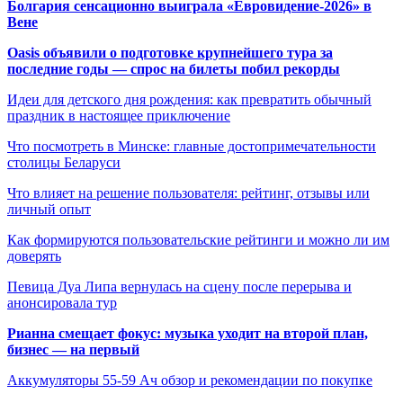
Болгария сенсационно выиграла «Евровидение-2026» в
Вене
Oasis объявили о подготовке крупнейшего тура за
последние годы — спрос на билеты побил рекорды
Идеи для детского дня рождения: как превратить обычный
праздник в настоящее приключение
Что посмотреть в Минске: главные достопримечательности
столицы Беларуси
Что влияет на решение пользователя: рейтинг, отзывы или
личный опыт
Как формируются пользовательские рейтинги и можно ли им
доверять
Певица Дуа Липа вернулась на сцену после перерыва и
анонсировала тур
Рианна смещает фокус: музыка уходит на второй план,
бизнес — на первый
Аккумуляторы 55-59 Ач обзор и рекомендации по покупке