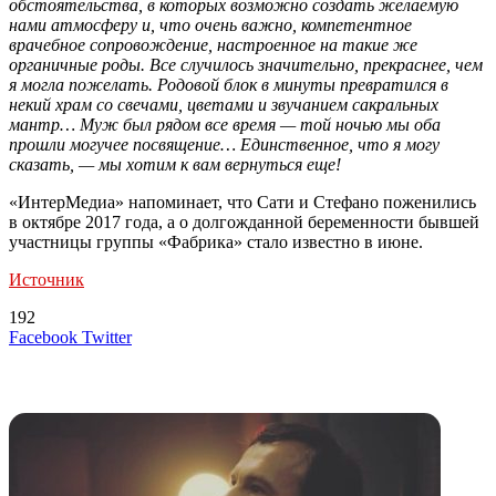
обстоятельства, в которых возможно создать желаемую
нами атмосферу и, что очень важно, компетентное
врачебное сопровождение, настроенное на такие же
органичные роды. Все случилось значительно, прекраснее, чем
я могла пожелать. Родовой блок в минуты превратился в
некий храм со свечами, цветами и звучанием сакральных
мантр… Муж был рядом все время — той ночью мы оба
прошли могучее посвящение… Единственное, что я могу
сказать, — мы хотим к вам вернуться еще!
«ИнтерМедиа» напоминает, что Сати и Стефано поженились
в октябре 2017 года, а о долгожданной беременности бывшей
участницы группы «Фабрика» стало известно в июне.
Источник
192
LinkedIn
Tumblr
Reddit
Вконтакте
Одноклассники
Skype
Messenger
Messenger
WhatsApp
Telegram
Viber
Line
Поделиться
Печатать
Facebook
Twitter
через
электронную
Похожие радио
почту