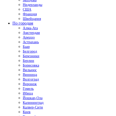
Молдова
Нидерланды
США
Франция
Швейцария
По городам
Алма-Ата
Амстердам
Ареццо
Астрахань
Баар
Белгород
Березники
Берлин
Борисовка
Вильнюс
Винница
Волгоград
Воронеж
Гомель
Ибица
Йошкар-Ола
Калининград
Калвер-Сити
Киев