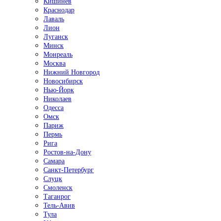
Кишинёв
Краснодар
Лаваль
Лион
Луганск
Минск
Монреаль
Москва
Нижний Новгород
Новосибирск
Нью-Йорк
Николаев
Одесса
Омск
Париж
Пермь
Рига
Ростов-на-Дону
Самара
Санкт-Петербург
Слуцк
Смоленск
Таганрог
Тель-Авив
Тула