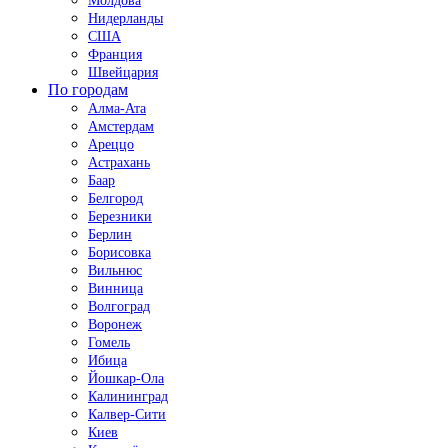
Молдова
Нидерланды
США
Франция
Швейцария
По городам
Алма-Ата
Амстердам
Ареццо
Астрахань
Баар
Белгород
Березники
Берлин
Борисовка
Вильнюс
Винница
Волгоград
Воронеж
Гомель
Ибица
Йошкар-Ола
Калининград
Калвер-Сити
Киев