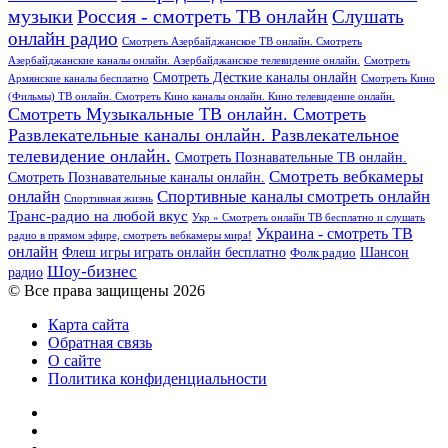
Россия - смотреть ТВ онлайн
музыки
Слушать
онлайн радио
Смотреть Азербайджанское ТВ онлайн. Смотреть
Азербайджанские каналы онлайн. Азербайджанское телевидение онлайн.
Смотреть
Смотреть Десткие каналы онлайн
Армянские каналы бесплатно
Смотреть Кино
(Фильмы) ТВ онлайн. Смотреть Кино каналы онлайн. Кино телевидение онлайн.
Смотреть Музыкальные ТВ онлайн. Смотреть
Развлекательные каналы онлайн. Развлекательное
телевидение онлайн.
Смотреть Познавательные ТВ онлайн.
Смотреть вебкамеры
Смотреть Познавательные каналы онлайн.
онлайн
Спортивные каналы смотреть онлайн
Спортивная жизнь
Транс-радио на любой вкус
Укр » Смотреть онлайн ТВ бесплатно и слушать
Украина - смотреть ТВ
радио в прямом эфире, смотреть вебкамеры мира!
онлайн
Шансон
Флеш игры играть онлайн бесплатно
Фолк радио
Шоу-бизнес
радио
© Все права защищены 2026
Карта сайта
Обратная связь
О сайте
Политика конфиденциальности
Facebook
Twitter
YouTube