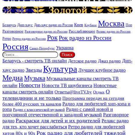
DEEP
услуг
Золотой
Золотой век
век
Москва
Киев
Дип-хаус
Беларусь
Дип-хаус радио из России
Клубное
Поп
Расслабляющее
Разговорное
Разговорное радио из России
Релакс радио из России
Рок
Рок радио из России
Ретро
Ретро-радио из России
Россия
Украина
Санкт-Петербург
Найти:
Дип-
Беларусь - смотреть ТВ онлайн
Джаз радио
Детское радио
Культура
Звезды
хаус радио
Лучшее клубное радио
Медиа
Музыка
Музыкальные каналы смотреть ТВ
Новости
онлайн
Новости ТВ шоубизнеса
Новостные
О
каналы смотреть онлайн
Ответы@liveTV.by
Отдых
телевидинии и не только
Программа передач на сегодня
более 400 русских тв каналов
Радио для любителей хип-хопа и
рэпа
Радио с самой новой и
Радио с классической музыкой
популярной отечественной и западной музыкой
Разговорное
Раскраски для детей и их родителей
Релакс радио
радио
для тех, кто хочет расслабиться
Ретро радио для любителей
Рок радио для любителей тяжелой
хитов 80х и 90х