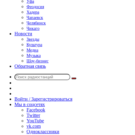
Уфа
Феодосия
Хадера
Чапаевск
Челябинск
Чикаго
Новости
Звезды
Культура
Медиа
Музыка
Шоу-бизнес
Обратная связь
Поиск
Switch
радиостанций
skin
Sidebar
Случайное
радио
Войти / Зарегистрироваться
Мы в соцсетях
Facebook
Twitter
YouTube
vk.com
Одноклассники