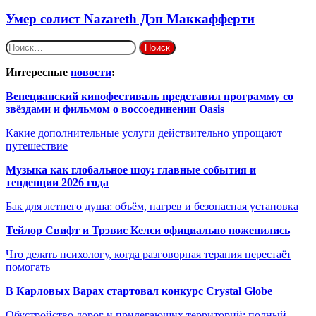
Умер солист Nazareth Дэн Маккафферти
Найти:
Интересные
новости
:
Венецианский кинофестиваль представил программу со
звёздами и фильмом о воссоединении Oasis
Какие дополнительные услуги действительно упрощают
путешествие
Музыка как глобальное шоу: главные события и
тенденции 2026 года
Бак для летнего душа: объём, нагрев и безопасная установка
Тейлор Свифт и Трэвис Келси официально поженились
Что делать психологу, когда разговорная терапия перестаёт
помогать
В Карловых Варах стартовал конкурс Crystal Globe
Обустройство дорог и прилегающих территорий: полный