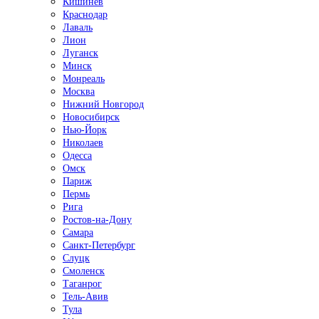
Кишинёв
Краснодар
Лаваль
Лион
Луганск
Минск
Монреаль
Москва
Нижний Новгород
Новосибирск
Нью-Йорк
Николаев
Одесса
Омск
Париж
Пермь
Рига
Ростов-на-Дону
Самара
Санкт-Петербург
Слуцк
Смоленск
Таганрог
Тель-Авив
Тула