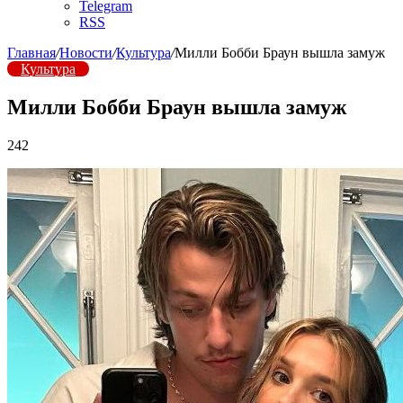
Telegram
RSS
Главная
/
Новости
/
Культура
/
Милли Бобби Браун вышла замуж
Культура
Милли Бобби Браун вышла замуж
242