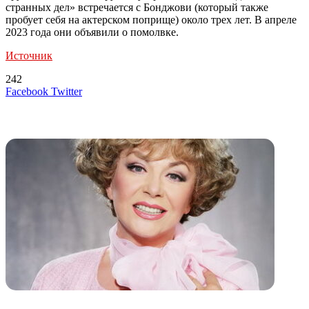
странных дел» встречается с Бонджови (который также
пробует себя на актерском поприще) около трех лет. В апреле
2023 года они объявили о помолвке.
Источник
242
LinkedIn
Tumblr
Reddit
Вконтакте
Одноклассники
Skype
Messenger
Messenger
WhatsApp
Telegram
Viber
Line
Поделиться
Печатать
Facebook
Twitter
через
электронную
Похожие радио
почту