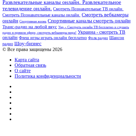
Развлекательные каналы онлайн. Развлекательное
телевидение онлайн.
Смотреть Познавательные ТВ онлайн.
Смотреть вебкамеры
Смотреть Познавательные каналы онлайн.
онлайн
Спортивные каналы смотреть онлайн
Спортивная жизнь
Транс-радио на любой вкус
Укр » Смотреть онлайн ТВ бесплатно и слушать
Украина - смотреть ТВ
радио в прямом эфире, смотреть вебкамеры мира!
онлайн
Шансон
Флеш игры играть онлайн бесплатно
Фолк радио
Шоу-бизнес
радио
© Все права защищены 2026
Карта сайта
Обратная связь
О сайте
Политика конфиденциальности
Facebook
Twitter
YouTube
vk.com
Одноклассники
Telegram
RSS
Кнопка
«Наверх»