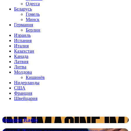
Одесса
Беларусь
Гомель
Минск
Германия
Берлин
Израиль
Испания
Италия
Казахстан
Канада
Латвия
Литва
Молдова
Кишинёв
Нидерланды
США
Франция
Швейцария
Популярные радиостанции
Imagine
Imagine Radio
Radio
Сергей