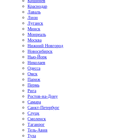
Кишинёв
Краснодар
Лаваль
Лион
Луганск
Минск
Монреаль
Москва
Нижний Новгород
Новосибирск
Нью-Йорк
Николаев
Одесса
Омск
Париж
Пермь
Рига
Ростов-на-Дону
Самара
Санкт-Петербург
Слуцк
Смоленск
Таганрог
Тель-Авив
Тула