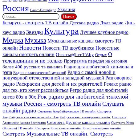
Ретро
Ретро-радио из России
Россия
Украина
Санкт-Петербург
Найти:
Дип-
Беларусь - смотреть ТВ онлайн
Джаз радио
Детское радио
Культура
Звезды
хаус радио
Лучшее клубное радио
Медиа
Музыка
Музыкальные каналы смотреть ТВ
Новости
онлайн
Новости ТВ шоубизнеса
Новостные
О
каналы смотреть онлайн
Ответы@liveTV.by
Отдых
телевидинии и не только
Программа передач на сегодня
более 400 русских тв каналов
Радио для любителей хип-хопа и
рэпа
Радио с самой новой и
Радио с классической музыкой
популярной отечественной и западной музыкой
Разговорное
Раскраски для детей и их родителей
Релакс радио
радио
для тех, кто хочет расслабиться
Ретро радио для любителей
Рок радио для любителей тяжелой
хитов 80х и 90х
Россия - смотреть ТВ онлайн
музыки
Слушать
онлайн радио
Смотреть Азербайджанское ТВ онлайн. Смотреть
Азербайджанские каналы онлайн. Азербайджанское телевидение онлайн.
Смотреть
Смотреть Десткие каналы онлайн
Армянские каналы бесплатно
Смотреть Кино
(Фильмы) ТВ онлайн. Смотреть Кино каналы онлайн. Кино телевидение онлайн.
Смотреть Музыкальные ТВ онлайн. Смотреть