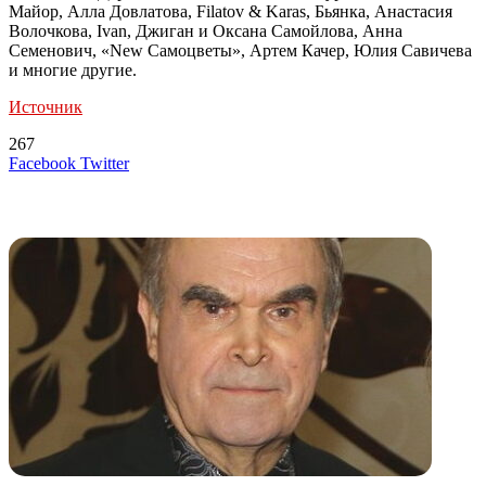
Майор, Алла Довлатова, Filatov & Karas, Бьянка, Анастасия
Волочкова, Ivan, Джиган и Оксана Самойлова, Анна
Семенович, «New Самоцветы», Артем Качер, Юлия Савичева
и многие другие.
Источник
267
LinkedIn
Tumblr
Reddit
Вконтакте
Одноклассники
Skype
Messenger
Messenger
WhatsApp
Telegram
Viber
Line
Поделиться
Печатать
Facebook
Twitter
через
электронную
Похожие радио
почту