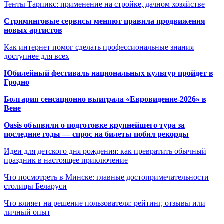
Тенты Тарпикс: применение на стройке, дачном хозяйстве
Стриминговые сервисы меняют правила продвижения
новых артистов
Как интернет помог сделать профессиональные знания
доступнее для всех
Юбилейный фестиваль национальных культур пройдет в
Гродно
Болгария сенсационно выиграла «Евровидение-2026» в
Вене
Oasis объявили о подготовке крупнейшего тура за
последние годы — спрос на билеты побил рекорды
Идеи для детского дня рождения: как превратить обычный
праздник в настоящее приключение
Что посмотреть в Минске: главные достопримечательности
столицы Беларуси
Что влияет на решение пользователя: рейтинг, отзывы или
личный опыт