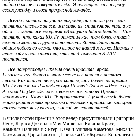
пойти дальше и поверить в себя. Я посвящаю эту награду
своему лейблу и своей прекрасной команде.
— Всегда приятно получать награды, но в этот раз – еще
приятнее: впервые за всю историю их, статуэток, три, а не
одна, – поделились эмоциями «Иванушки Intarnational». – Нам
приятно, что канал RU.TV отметил нас, тем более в такой
важный момент: группе исполняется 30 лет. Это наша
общая победа со всеми, кто вырос на нашей музыке. Премия в
этом году очень стильная, классная! Телеканал RU.TV
постарался.
— Все потрясающе! Премия очень красивая, яркая.
Белоснежная, будто в этом сезоне все начали с чистого
листа. Как пишут телеграм-каналы, шоу-бизнес на премии
RU.TV очистился! – подчеркнул Николай Басков. – Режиссер
Алексей Голубев сделал все возможное, чтобы Премия
запомнилась. Канал RU.TV процветает. Пускай всегда будет
много рейтинговых программ и любимых артистов, которые
составляют веху канала, и молодых исполнителей.
В числе гостей премии в этот вечер присутствовали Григорий
Лепс, Лариса Долина, «Моя Мишель», Карина Кросс,
Камилла Валиева и Янгер, Dava и Милана Хаметова, Михаил
Богомолов, Дарья Блохина, Настасья Самбурская, Константин