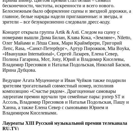
Ирины Винер. Цветом премии стал белый – символ
бесконечности, чистоты, искренности и всего нового.
Белоснежным было оформление сцены и звездной дорожки, а
главное, белые наряды надели приглашенные: и звезды, и
зрители – все безукоризненно следовали дресс-коду.
Концерт открыла группа Artik & Asti. Следом на сцену с
номерами вышли Дима Билан, Клава Кока, «Земляне», Niletto,
Олег Майами и Лёша Свик, Мари Краймбрери, Григорий
Лепс, Rasa, «Санкт-Петербург», Артур Пирожков, Mia Boyka,
«Иванушки International», Сергей Лазарев, Елена Север,
Полина Гагарина, Мот, Jony, Юрий и Владимир Киселевы,
Владимир Пресняков и Наталья Подольская, Николай Басков,
Ирина Дубцова.
Ведущие Агата Муцениеце и Иван Чуйков также подарили
зрителям трогательный совместный номер, исполнив
композицию «Счастье рядом». Драгоценные самовары
лауреатам премии вручали три семейные пары: рэпер ST и
Ассоль, Владимир Пресняков и Наталья Подольская, Пашу и
Ханна, а также Елена Север с сыновьями Юрием и
Владимиром Киселевыми.
Лауреаты XIII Русской музыкальной премии телеканала
RU.TV: