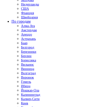
Молдова
Нидерланды
США
Франция
Швейцария
По городам
Алма-Ата
Амстердам
Ареццо
Астрахань
Баар
Белгород
Березники
Берлин
Борисовка
Вильнюс
Винница
Волгоград
Воронеж
Гомель
Ибица
Йошкар-Ола
Калининград
Калвер-Сити
Киев