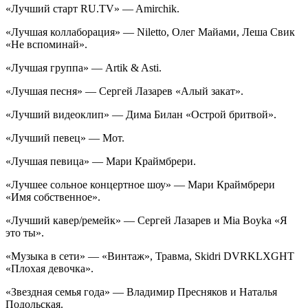
«Лучший старт RU.TV» — Amirchik.
«Лучшая коллаборация» — Niletto, Олег Майами, Леша Свик
«Не вспоминай».
«Лучшая группа» — Artik & Asti.
«Лучшая песня» — Сергей Лазарев «Алый закат».
«Лучший видеоклип» — Дима Билан «Острой бритвой».
«Лучший певец» — Мот.
«Лучшая певица» — Мари Краймбрери.
«Лучшее сольное концертное шоу» — Мари Краймбрери
«Имя собственное».
«Лучший кавер/ремейк» — Сергей Лазарев и Mia Boyka «Я
это ты».
«Музыка в сети» — «Винтаж», Травма, Skidri DVRKLXGHT
«Плохая девочка».
«Звездная семья года» — Владимир Пресняков и Наталья
Подольская.