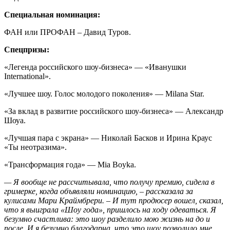
Специальная номинация:
ФАН или ПРОФАН – Давид Туров.
Спецпризы:
«Легенда российского шоу-бизнеса» — «Иванушки
International».
«Лучшее шоу. Голос молодого поколения» — Milana Star.
«За вклад в развитие российского шоу-бизнеса» — Александр
Шоуа.
«Лучшая пара с экрана» — Николай Басков и Ирина Краус
«Ты неотразима».
«Трансформация года» — Mia Boyka.
— Я вообще не рассчитывала, что получу премию, сидела в
гримерке, когда объявляли номинацию, – рассказала за
кулисами Мари Краймбрери. – И тут продюсер вошел, сказал,
что я выиграла «Шоу года», пришлось на ходу одеваться. Я
безумно счастлива: это шоу разделило мою жизнь на до и
после. И я безумно благодарна, что это шоу позволило мне