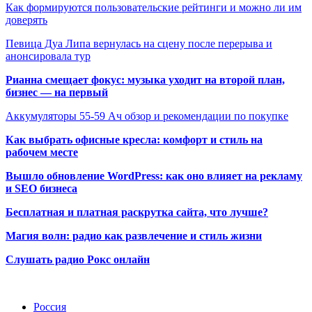
Как формируются пользовательские рейтинги и можно ли им
доверять
Певица Дуа Липа вернулась на сцену после перерыва и
анонсировала тур
Рианна смещает фокус: музыка уходит на второй план,
бизнес — на первый
Аккумуляторы 55-59 Ач обзор и рекомендации по покупке
Как выбрать офисные кресла: комфорт и стиль на
рабочем месте
Вышло обновление WordPress: как оно влияет на рекламу
и SEO бизнеса
Бесплатная и платная раскрутка сайта, что лучше?
Магия волн: радио как развлечение и стиль жизни
Слушать радио Рокс онлайн
Радио по странам
Россия