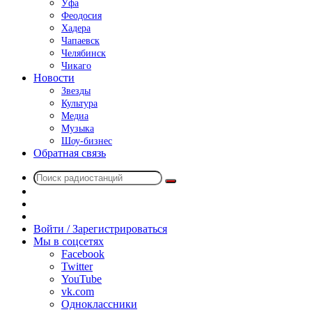
Уфа
Феодосия
Хадера
Чапаевск
Челябинск
Чикаго
Новости
Звезды
Культура
Медиа
Музыка
Шоу-бизнес
Обратная связь
Поиск
Switch
радиостанций
skin
Sidebar
Случайное
радио
Войти / Зарегистрироваться
Мы в соцсетях
Facebook
Twitter
YouTube
vk.com
Одноклассники