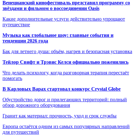
Венецианский кинофестиваль представил программу со
звёздами и фильмом о воссоединении Oasis
Какие дополнительные услуги действительно упрощают
путешествие
Музыка как глобальное шоу: главные события и
тенденции 2026 года
Бак для летнего душа: объём, нагрев и безопасная установка
Тейлор Свифт и Трэвис Келси официально поженились
Что делать психологу, когда разговорная терапия перестаёт
помогать
В Карловых Варах стартовал конкурс Crystal Globe
Обустройство дорог и прилегающих территорий: полный
обзор дорожного оборудования
Гранит как материал: прочность, уход и срок службы
Европа остаётся одним из самых популярных направлений
для путешествий