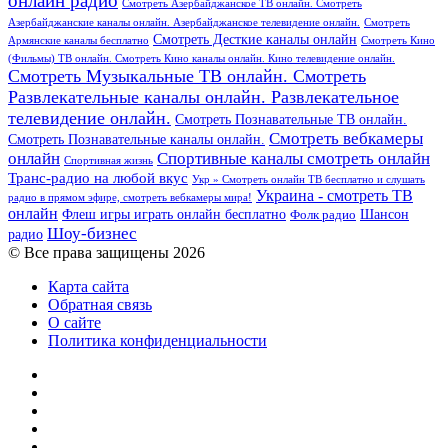
онлайн радио
Смотреть Азербайджанское ТВ онлайн. Смотреть
Азербайджанские каналы онлайн. Азербайджанское телевидение онлайн.
Смотреть
Смотреть Десткие каналы онлайн
Армянские каналы бесплатно
Смотреть Кино
(Фильмы) ТВ онлайн. Смотреть Кино каналы онлайн. Кино телевидение онлайн.
Смотреть Музыкальные ТВ онлайн. Смотреть
Развлекательные каналы онлайн. Развлекательное
телевидение онлайн.
Смотреть Познавательные ТВ онлайн.
Смотреть вебкамеры
Смотреть Познавательные каналы онлайн.
онлайн
Спортивные каналы смотреть онлайн
Спортивная жизнь
Транс-радио на любой вкус
Укр » Смотреть онлайн ТВ бесплатно и слушать
Украина - смотреть ТВ
радио в прямом эфире, смотреть вебкамеры мира!
онлайн
Шансон
Флеш игры играть онлайн бесплатно
Фолк радио
Шоу-бизнес
радио
© Все права защищены 2026
Карта сайта
Обратная связь
О сайте
Политика конфиденциальности
Facebook
Twitter
YouTube
vk.com
Одноклассники