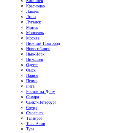
Кишинёв
Краснодар
Лаваль
Лион
Луганск
Минск
Монреаль
Москва
Нижний Новгород
Новосибирск
Нью-Йорк
Николаев
Одесса
Омск
Париж
Пермь
Рига
Ростов-на-Дону
Самара
Санкт-Петербург
Слуцк
Смоленск
Таганрог
Тель-Авив
Тула