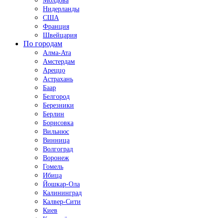
Молдова
Нидерланды
США
Франция
Швейцария
По городам
Алма-Ата
Амстердам
Ареццо
Астрахань
Баар
Белгород
Березники
Берлин
Борисовка
Вильнюс
Винница
Волгоград
Воронеж
Гомель
Ибица
Йошкар-Ола
Калининград
Калвер-Сити
Киев