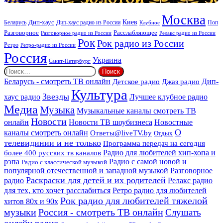
век
Москва
Киев
Дип-хаус
Беларусь
Дип-хаус радио из России
Клубное
Поп
Расслабляющее
Разговорное
Разговорное радио из России
Релакс радио из России
Рок
Рок радио из России
Ретро
Ретро-радио из России
Россия
Украина
Санкт-Петербург
Найти:
Дип-
Беларусь - смотреть ТВ онлайн
Джаз радио
Детское радио
Культура
Звезды
хаус радио
Лучшее клубное радио
Медиа
Музыка
Музыкальные каналы смотреть ТВ
Новости
онлайн
Новости ТВ шоубизнеса
Новостные
О
каналы смотреть онлайн
Ответы@liveTV.by
Отдых
телевидинии и не только
Программа передач на сегодня
более 400 русских тв каналов
Радио для любителей хип-хопа и
рэпа
Радио с самой новой и
Радио с классической музыкой
популярной отечественной и западной музыкой
Разговорное
Раскраски для детей и их родителей
Релакс радио
радио
для тех, кто хочет расслабиться
Ретро радио для любителей
Рок радио для любителей тяжелой
хитов 80х и 90х
Россия - смотреть ТВ онлайн
музыки
Слушать