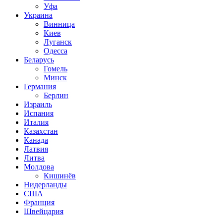
Уфа
Украина
Винница
Киев
Луганск
Одесса
Беларусь
Гомель
Минск
Германия
Берлин
Израиль
Испания
Италия
Казахстан
Канада
Латвия
Литва
Молдова
Кишинёв
Нидерланды
США
Франция
Швейцария