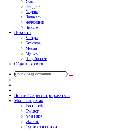
Уфа
Феодосия
Хадера
Чапаевск
Челябинск
Чикаго
Новости
Звезды
Культура
Медиа
Музыка
Шоу-бизнес
Обратная связь
Поиск
Switch
радиостанций
skin
Sidebar
Случайное
радио
Войти / Зарегистрироваться
Мы в соцсетях
Facebook
Twitter
YouTube
vk.com
Одноклассники