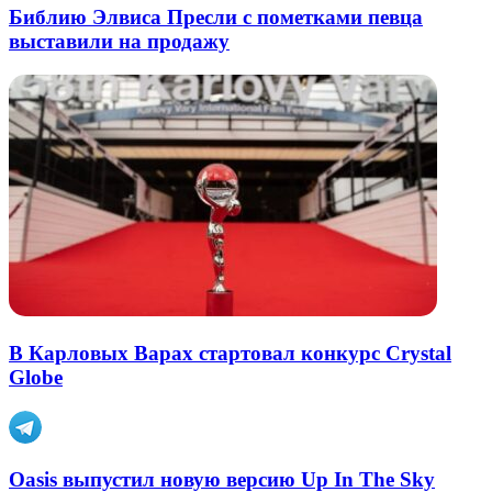
Библию Элвиса Пресли с пометками певца
выставили на продажу
В Карловых Варах стартовал конкурс Crystal
Globe
Oasis выпустил новую версию Up In The Sky