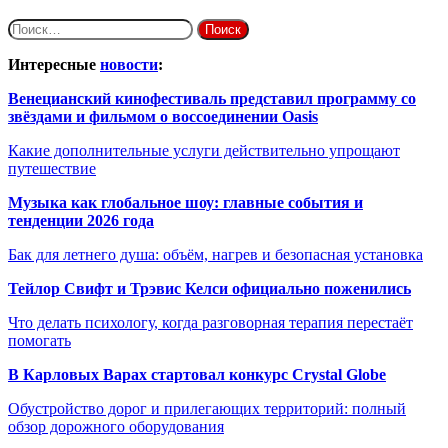
Найти:
Интересные
новости
:
Венецианский кинофестиваль представил программу со
звёздами и фильмом о воссоединении Oasis
Какие дополнительные услуги действительно упрощают
путешествие
Музыка как глобальное шоу: главные события и
тенденции 2026 года
Бак для летнего душа: объём, нагрев и безопасная установка
Тейлор Свифт и Трэвис Келси официально поженились
Что делать психологу, когда разговорная терапия перестаёт
помогать
В Карловых Варах стартовал конкурс Crystal Globe
Обустройство дорог и прилегающих территорий: полный
обзор дорожного оборудования