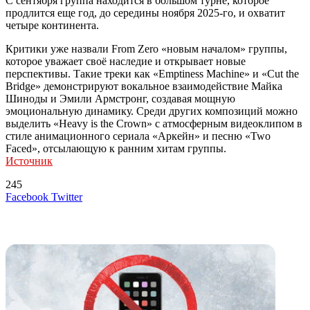
С сентября группа находится в большом турне, которое
продлится еще год, до середины ноября 2025-го, и охватит
четыре континента.
Критики уже назвали From Zero «новым началом» группы,
которое уважает своё наследие и открывает новые
перспективы. Такие треки как «Emptiness Machine» и «Cut the
Bridge» демонстрируют вокальное взаимодействие Майка
Шиноды и Эмили Армстронг, создавая мощную
эмоциональную динамику. Среди других композиций можно
выделить «Heavy is the Crown» с атмосферным видеоклипом в
стиле анимационного сериала «Аркейн» и песню «Two
Faced», отсылающую к ранним хитам группы.
Источник
245
LinkedIn
Tumblr
Reddit
Вконтакте
Одноклассники
Skype
Messenger
Messenger
WhatsApp
Telegram
Viber
Line
Поделиться
Печатать
Facebook
Twitter
через
электронную
Похожие радио
почту