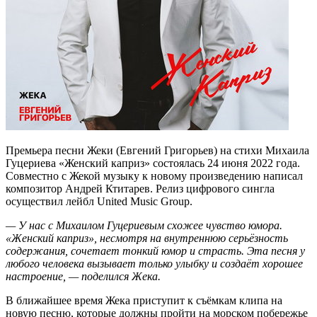
Премьера песни Жеки (Евгений Григорьев) на стихи Михаила
Гуцериева «Женский каприз» состоялась 24 июня 2022 года.
Совместно с Жекой музыку к новому произведению написал
композитор Андрей Ктитарев. Релиз цифрового сингла
осуществил лейбл United Music Group.
— У нас с Михаилом Гуцериевым схожее чувство юмора.
«Женский каприз», несмотря на внутреннюю серьёзность
содержания, сочетает тонкий юмор и страсть. Эта песня у
любого человека вызывает только улыбку и создаёт хорошее
настроение, — поделился Жека.
В ближайшее время Жека приступит к съёмкам клипа на
новую песню, которые должны пройти на морском побережье