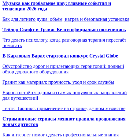
Музыка как глобальное шоу: главные события и
тенденции 2026 года
Бак для летнего душа: объём, нагрев и безопасная установка
Тейлор Свифт и Трэвис Келси официально поженились
Что делать психологу, когда разговорная терапия перестаёт
помогать
В Карловых Варах стартовал конкурс Crystal Globe
Обустройство дорог и прилегающих территорий: полный
обзор дорожного оборудования
Гранит как материал: прочность, уход и срок службы
Европа остаётся одним из самых популярных направлений
для путешествий
Тенты Тарпикс: применение на стройке, дачном хозяйстве
Стриминговые сервисы меняют правила продвижения
новых артистов
Как интернет помог сделать профессиональные знания