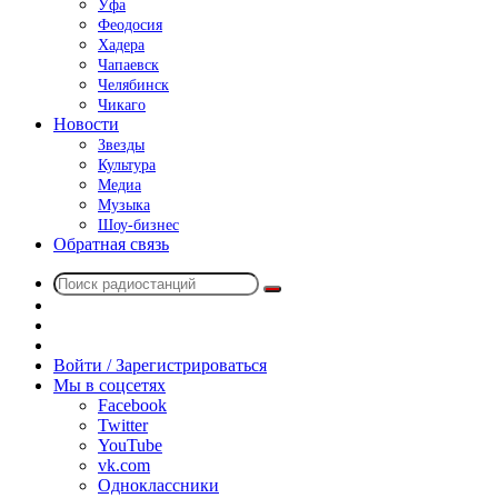
Уфа
Феодосия
Хадера
Чапаевск
Челябинск
Чикаго
Новости
Звезды
Культура
Медиа
Музыка
Шоу-бизнес
Обратная связь
Поиск
Switch
радиостанций
skin
Sidebar
Случайное
радио
Войти / Зарегистрироваться
Мы в соцсетях
Facebook
Twitter
YouTube
vk.com
Одноклассники