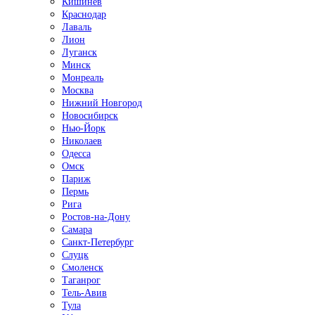
Кишинёв
Краснодар
Лаваль
Лион
Луганск
Минск
Монреаль
Москва
Нижний Новгород
Новосибирск
Нью-Йорк
Николаев
Одесса
Омск
Париж
Пермь
Рига
Ростов-на-Дону
Самара
Санкт-Петербург
Слуцк
Смоленск
Таганрог
Тель-Авив
Тула