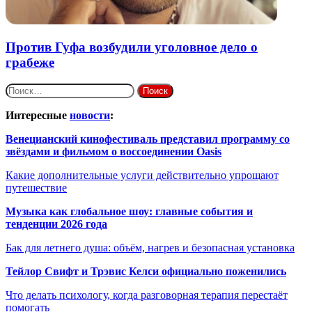
Против Гуфа возбудили уголовное дело о
грабеже
Найти:
Интересные
новости
:
Венецианский кинофестиваль представил программу со
звёздами и фильмом о воссоединении Oasis
Какие дополнительные услуги действительно упрощают
путешествие
Музыка как глобальное шоу: главные события и
тенденции 2026 года
Бак для летнего душа: объём, нагрев и безопасная установка
Тейлор Свифт и Трэвис Келси официально поженились
Что делать психологу, когда разговорная терапия перестаёт
помогать