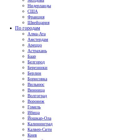
Молдова
Нидерланды
США
Франция
Швейцария
По городам
Алма-Ата
Амстердам
Ареццо
Астрахань
Баар
Белгород
Березники
Берлин
Борисовка
Вильнюс
Винница
Волгоград
Воронеж
Гомель
Ибица
Йошкар-Ола
Калининград
Калвер-Сити
Киев