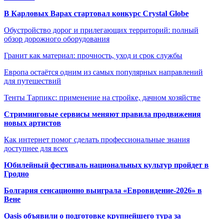
В Карловых Варах стартовал конкурс Crystal Globe
Обустройство дорог и прилегающих территорий: полный
обзор дорожного оборудования
Гранит как материал: прочность, уход и срок службы
Европа остаётся одним из самых популярных направлений
для путешествий
Тенты Тарпикс: применение на стройке, дачном хозяйстве
Стриминговые сервисы меняют правила продвижения
новых артистов
Как интернет помог сделать профессиональные знания
доступнее для всех
Юбилейный фестиваль национальных культур пройдет в
Гродно
Болгария сенсационно выиграла «Евровидение-2026» в
Вене
Oasis объявили о подготовке крупнейшего тура за