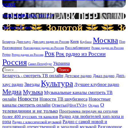
планирования
услуг
и
организации
SOUNDPARK
SOUNDPARK DEEP
ритуальных
DEEP
услуг
Золотой
Золотой век
век
Москва
Киев
Дип-хаус
Беларусь
Дип-хаус радио из России
Клубное
Поп
Расслабляющее
Разговорное
Разговорное радио из России
Релакс радио из России
Рок
Рок радио из России
Ретро
Ретро-радио из России
Россия
Украина
Санкт-Петербург
Найти:
Дип-
Беларусь - смотреть ТВ онлайн
Джаз радио
Детское радио
Культура
Звезды
хаус радио
Лучшее клубное радио
Медиа
Музыка
Музыкальные каналы смотреть ТВ
Новости
онлайн
Новости ТВ шоубизнеса
Новостные
О
каналы смотреть онлайн
Ответы@liveTV.by
Отдых
телевидинии и не только
Программа передач на сегодня
более 400 русских тв каналов
Радио для любителей хип-хопа и
рэпа
Радио с самой новой и
Радио с классической музыкой
популярной отечественной и западной музыкой
Разговорное