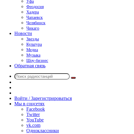
Уфа
Феодосия
Хадера
Чапаевск
Челябинск
Чикаго
Новости
Звезды
Культура
Медиа
Музыка
Шоу-бизнес
Обратная связь
Поиск
Switch
радиостанций
skin
Sidebar
Случайное
радио
Войти / Зарегистрироваться
Мы в соцсетях
Facebook
Twitter
YouTube
vk.com
Одноклассники