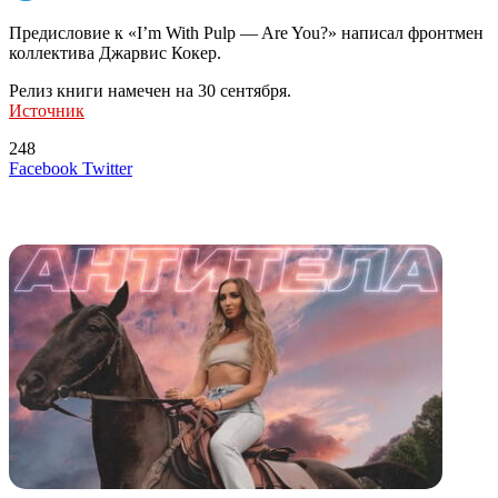
Предисловие к «I’m With Pulp — Are You?» написал фронтмен
коллектива Джарвис Кокер.
Релиз книги намечен на 30 сентября.
Источник
248
LinkedIn
Tumblr
Reddit
Вконтакте
Одноклассники
Skype
Messenger
Messenger
WhatsApp
Telegram
Viber
Line
Поделиться
Печатать
Facebook
Twitter
через
электронную
Похожие радио
почту