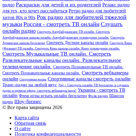
Раскраски для детей и их родителей
Релакс радио
радио
для тех, кто хочет расслабиться
Ретро радио для любителей
Рок радио для любителей тяжелой
хитов 80х и 90х
Россия - смотреть ТВ онлайн
музыки
Слушать
онлайн радио
Смотреть Азербайджанское ТВ онлайн. Смотреть
Азербайджанские каналы онлайн. Азербайджанское телевидение онлайн.
Смотреть
Смотреть Десткие каналы онлайн
Армянские каналы бесплатно
Смотреть Кино
(Фильмы) ТВ онлайн. Смотреть Кино каналы онлайн. Кино телевидение онлайн.
Смотреть Музыкальные ТВ онлайн. Смотреть
Развлекательные каналы онлайн. Развлекательное
телевидение онлайн.
Смотреть Познавательные ТВ онлайн.
Смотреть вебкамеры
Смотреть Познавательные каналы онлайн.
онлайн
Спортивные каналы смотреть онлайн
Спортивная жизнь
Транс-радио на любой вкус
Укр » Смотреть онлайн ТВ бесплатно и слушать
Украина - смотреть ТВ
радио в прямом эфире, смотреть вебкамеры мира!
онлайн
Шансон
Флеш игры играть онлайн бесплатно
Фолк радио
Шоу-бизнес
радио
© Все права защищены 2026
Карта сайта
Обратная связь
О сайте
Политика конфиденциальности