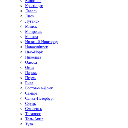
Кишинёв
Краснодар
Лаваль
Лион
Луганск
Минск
Монреаль
Москва
Нижний Новгород
Новосибирск
Нью-Йорк
Николаев
Одесса
Омск
Париж
Пермь
Рига
Ростов-на-Дону
Самара
Санкт-Петербург
Слуцк
Смоленск
Таганрог
Тель-Авив
Тула