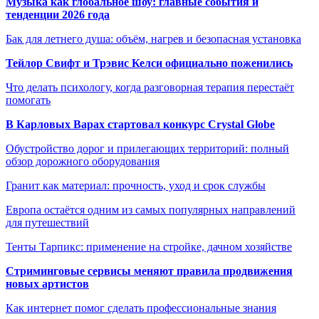
Музыка как глобальное шоу: главные события и
тенденции 2026 года
Бак для летнего душа: объём, нагрев и безопасная установка
Тейлор Свифт и Трэвис Келси официально поженились
Что делать психологу, когда разговорная терапия перестаёт
помогать
В Карловых Варах стартовал конкурс Crystal Globe
Обустройство дорог и прилегающих территорий: полный
обзор дорожного оборудования
Гранит как материал: прочность, уход и срок службы
Европа остаётся одним из самых популярных направлений
для путешествий
Тенты Тарпикс: применение на стройке, дачном хозяйстве
Стриминговые сервисы меняют правила продвижения
новых артистов
Как интернет помог сделать профессиональные знания