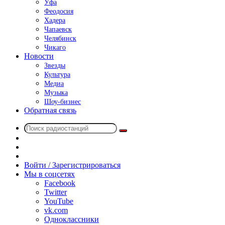
Уфа
Феодосия
Хадера
Чапаевск
Челябинск
Чикаго
Новости
Звезды
Культура
Медиа
Музыка
Шоу-бизнес
Обратная связь
Поиск
Switch
радиостанций
skin
Sidebar
Случайное
радио
Войти / Зарегистрироваться
Мы в соцсетях
Facebook
Twitter
YouTube
vk.com
Одноклассники