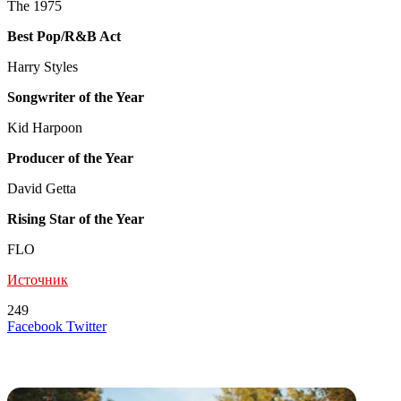
The 1975
Best Pop/R&B Act
Harry Styles
Songwriter of the Year
Kid Harpoon
Producer of the Year
David Getta
Rising Star of the Year
FLO
Источник
249
LinkedIn
Tumblr
Reddit
Вконтакте
Одноклассники
Skype
Messenger
Messenger
WhatsApp
Telegram
Viber
Line
Поделиться
Печатать
Facebook
Twitter
через
электронную
Похожие радио
почту