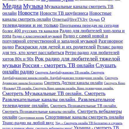
Медиа
Музыка
Музыкальные каналы смотреть ТВ
Новости
онлайн
Новости ТВ шоубизнеса
Новостные
О
каналы смотреть онлайн
Ответы@liveTV.by
Отдых
телевидинии и не только
Программа передач на сегодня
более 400 русских тв каналов
Радио для любителей хип-хопа и
рэпа
Радио с самой новой и
Радио с классической музыкой
популярной отечественной и западной музыкой
Разговорное
Раскраски для детей и их родителей
Релакс радио
радио
для тех, кто хочет расслабиться
Ретро радио для любителей
Рок радио для любителей тяжелой
хитов 80х и 90х
Россия - смотреть ТВ онлайн
музыки
Слушать
онлайн радио
Смотреть Азербайджанское ТВ онлайн. Смотреть
Азербайджанские каналы онлайн. Азербайджанское телевидение онлайн.
Смотреть
Смотреть Десткие каналы онлайн
Армянские каналы бесплатно
Смотреть Кино
(Фильмы) ТВ онлайн. Смотреть Кино каналы онлайн. Кино телевидение онлайн.
Смотреть Музыкальные ТВ онлайн. Смотреть
Развлекательные каналы онлайн. Развлекательное
телевидение онлайн.
Смотреть Познавательные ТВ онлайн.
Смотреть вебкамеры
Смотреть Познавательные каналы онлайн.
онлайн
Спортивные каналы смотреть онлайн
Спортивная жизнь
Транс-радио на любой вкус
Укр » Смотреть онлайн ТВ бесплатно и слушать
Украина - смотреть ТВ
радио в прямом эфире, смотреть вебкамеры мира!