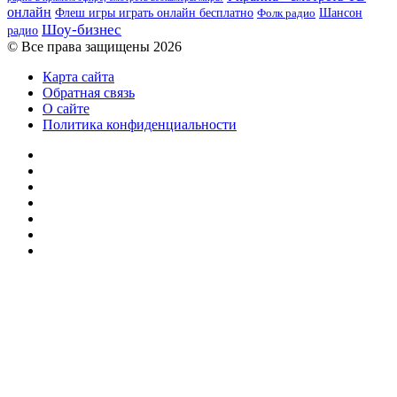
онлайн
Шансон
Флеш игры играть онлайн бесплатно
Фолк радио
Шоу-бизнес
радио
© Все права защищены 2026
Карта сайта
Обратная связь
О сайте
Политика конфиденциальности
Facebook
Twitter
YouTube
vk.com
Одноклассники
Telegram
RSS
Кнопка
«Наверх»