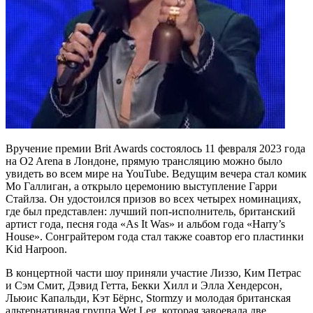
Вручение премии Brit Awards состоялось 11 февраля 2023 года
на O2 Arena в Лондоне, прямую трансляцию можно было
увидеть во всем мире на YouTube. Ведущим вечера стал комик
Мо Галлиган, а открыло церемонию выступление Гарри
Стайлза. Он удостоился призов во всех четырех номинациях,
где был представлен: лучший поп-исполнитель, британский
артист года, песня года «As It Was» и альбом года «Harry’s
House». Сонграйтером года стал также соавтор его пластинки
Kid Harpoon.
В концертной части шоу приняли участие Лиззо, Ким Петрас
и Сэм Смит, Дэвид Гетта, Бекки Хилл и Элла Хендерсон,
Льюис Капальди, Кэт Бёрнс, Stormzy и молодая британская
альтернативная группа Wet Leg, которая завоевала две