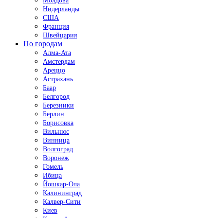
Молдова
Нидерланды
США
Франция
Швейцария
По городам
Алма-Ата
Амстердам
Ареццо
Астрахань
Баар
Белгород
Березники
Берлин
Борисовка
Вильнюс
Винница
Волгоград
Воронеж
Гомель
Ибица
Йошкар-Ола
Калининград
Калвер-Сити
Киев