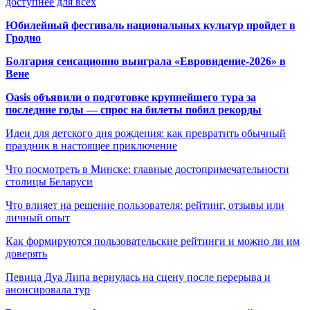
доступнее для всех
Юбилейный фестиваль национальных культур пройдет в
Гродно
Болгария сенсационно выиграла «Евровидение-2026» в
Вене
Oasis объявили о подготовке крупнейшего тура за
последние годы — спрос на билеты побил рекорды
Идеи для детского дня рождения: как превратить обычный
праздник в настоящее приключение
Что посмотреть в Минске: главные достопримечательности
столицы Беларуси
Что влияет на решение пользователя: рейтинг, отзывы или
личный опыт
Как формируются пользовательские рейтинги и можно ли им
доверять
Певица Дуа Липа вернулась на сцену после перерыва и
анонсировала тур