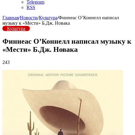
Telegram
RSS
Главная
/
Новости
/
Культура
/
Финнеас О’Коннелл написал
музыку к «Мести» Б.Дж. Новака
Культура
Финнеас О’Коннелл написал музыку к
«Мести» Б.Дж. Новака
243