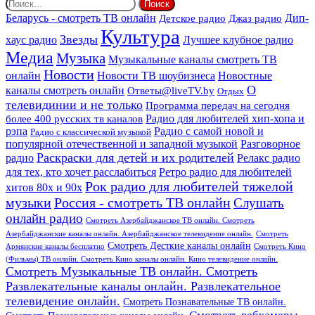
Найти:
Дип-
Беларусь - смотреть ТВ онлайн
Джаз радио
Детское радио
Культура
Звезды
хаус радио
Лучшее клубное радио
Медиа
Музыка
Музыкальные каналы смотреть ТВ
Новости
онлайн
Новости ТВ шоубизнеса
Новостные
О
каналы смотреть онлайн
Ответы@liveTV.by
Отдых
телевидинии и не только
Программа передач на сегодня
более 400 русских тв каналов
Радио для любителей хип-хопа и
рэпа
Радио с самой новой и
Радио с классической музыкой
популярной отечественной и западной музыкой
Разговорное
Раскраски для детей и их родителей
Релакс радио
радио
для тех, кто хочет расслабиться
Ретро радио для любителей
Рок радио для любителей тяжелой
хитов 80х и 90х
Россия - смотреть ТВ онлайн
музыки
Слушать
онлайн радио
Смотреть Азербайджанское ТВ онлайн. Смотреть
Азербайджанские каналы онлайн. Азербайджанское телевидение онлайн.
Смотреть
Смотреть Десткие каналы онлайн
Армянские каналы бесплатно
Смотреть Кино
(Фильмы) ТВ онлайн. Смотреть Кино каналы онлайн. Кино телевидение онлайн.
Смотреть Музыкальные ТВ онлайн. Смотреть
Развлекательные каналы онлайн. Развлекательное
телевидение онлайн.
Смотреть Познавательные ТВ онлайн.