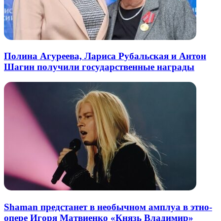
Полина Агуреева, Лариса Рубальская и Антон
Шагин получили государственные награды
Shaman предстанет в необычном амплуа в этно-
опере Игоря Матвиенко «Князь Владимир»