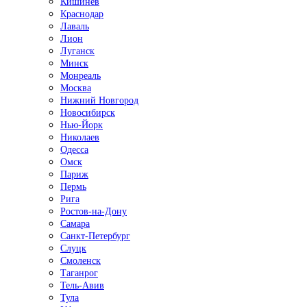
Кишинёв
Краснодар
Лаваль
Лион
Луганск
Минск
Монреаль
Москва
Нижний Новгород
Новосибирск
Нью-Йорк
Николаев
Одесса
Омск
Париж
Пермь
Рига
Ростов-на-Дону
Самара
Санкт-Петербург
Слуцк
Смоленск
Таганрог
Тель-Авив
Тула