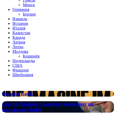
Гомель
Минск
Германия
Берлин
Израиль
Испания
Италия
Казахстан
Канада
Латвия
Литва
Молдова
Кишинёв
Нидерланды
США
Франция
Швейцария
Популярные радиостанции
Imagine
Imagine Radio
Radio
Сергей
Сергей Лазарев планирует новое шоу на
Лазарев
платформе Netflix
планирует