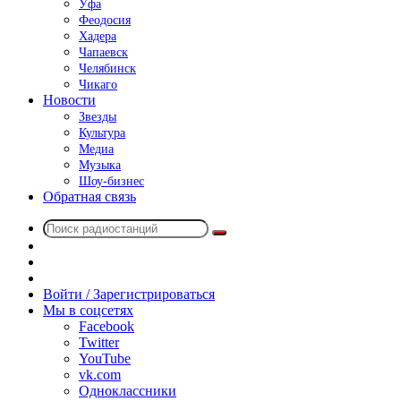
Уфа
Феодосия
Хадера
Чапаевск
Челябинск
Чикаго
Новости
Звезды
Культура
Медиа
Музыка
Шоу-бизнес
Обратная связь
Поиск
Switch
радиостанций
skin
Sidebar
Случайное
радио
Войти / Зарегистрироваться
Мы в соцсетях
Facebook
Twitter
YouTube
vk.com
Одноклассники