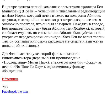
В центре сюжета черной комедии с элементами триллера Бен
Маналовиц (Новак) – успешный и тщеславный радиоведущий
из Нью-Йорка, который летит в Техас на похороны Абилин,
девушки, с которой он несколько раз встречался, но ее семья
ошибочно полагала, что он был ее парнем. Находясь в городе,
Бен попадает под опеку брата Абилин Тая (Холбрук), который
сообщает ему, что, по его мнению, Абилин была убита, а не
умерла от передозировки опиоидов. Хотя Бен не верит теории
Тая, он соглашается помочь расследовать смерть и выпустить
подкаст об их выводах.
Для Финнеаса это уже второй фильм в качестве
кинокомпозитора (первым были прошлогодние
«Последствия» Меган Парк), а также он получил «Оскар» за
песню «No Time To Day» к одноименному фильму
«бондианы».
Источник
243
LinkedIn
Tumblr
Reddit
Вконтакте
Одноклассники
Skype
Messenger
Messenger
WhatsApp
Telegram
Viber
Line
Поделиться
Печатать
Facebook
Twitter
через
электронную
Похожие радио
почту