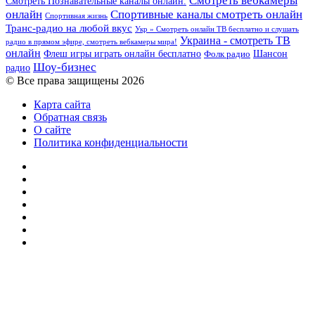
Смотреть вебкамеры
Смотреть Познавательные каналы онлайн.
онлайн
Спортивные каналы смотреть онлайн
Спортивная жизнь
Транс-радио на любой вкус
Укр » Смотреть онлайн ТВ бесплатно и слушать
Украина - смотреть ТВ
радио в прямом эфире, смотреть вебкамеры мира!
онлайн
Шансон
Флеш игры играть онлайн бесплатно
Фолк радио
Шоу-бизнес
радио
© Все права защищены 2026
Карта сайта
Обратная связь
О сайте
Политика конфиденциальности
Facebook
Twitter
YouTube
vk.com
Одноклассники
Telegram
RSS
Кнопка
«Наверх»