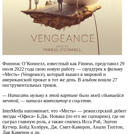
Финнеас О’Коннелл, известный как Finneas, представил 29
июля 2022 года свою новую работу — саундтрек к фильму
«Месть» (Vengeance), который вышел в мировой и
американский прокат в тот же день. В альбом вошли 27
инструментальных треков.
— Написать музыку к этой картине было моей сбывшейся
мечтой, — написал композитор в соцсетях.
InterMedia напоминает, что «Месть» — режиссерский дебют
звезды «Офиса» Б.Дж. Новака (по его же сценарию), где он
сыграл главную роль, а также снялись Исса Рэй, Эштон
Кутчер, Бойд Холбрук, Дж. Смит-Камерон, Анали Типтон,
Дав Камерон и др.