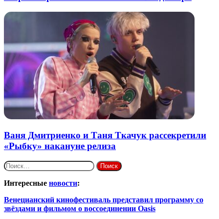
Ваня Дмитриенко и Таня Ткачук рассекретили
«Рыбку» накануне релиза
Найти:
Интересные
новости
:
Венецианский кинофестиваль представил программу со
звёздами и фильмом о воссоединении Oasis