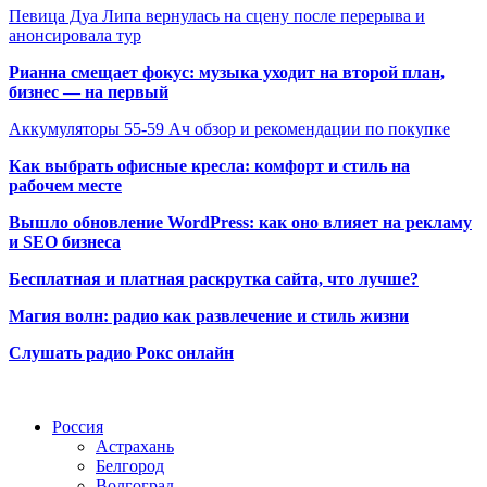
Певица Дуа Липа вернулась на сцену после перерыва и
анонсировала тур
Рианна смещает фокус: музыка уходит на второй план,
бизнес — на первый
Аккумуляторы 55-59 Ач обзор и рекомендации по покупке
Как выбрать офисные кресла: комфорт и стиль на
рабочем месте
Вышло обновление WordPress: как оно влияет на рекламу
и SEO бизнеса
Бесплатная и платная раскрутка сайта, что лучше?
Магия волн: радио как развлечение и стиль жизни
Слушать радио Рокс онлайн
Радио по странам
Россия
Астрахань
Белгород
Волгоград