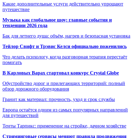
Какие дополнительные услуги действительно упрощают
путешествие
Музыка как глобальное шоу: главные события и
тенденции 2026 года
Бак для летнего душа: объём, нагрев и безопасная установка
Тейлор Свифт и Трэвис Келси официально поженились
Что делать психологу, когда разговорная терапия перестаёт
помогать
В Карловых Варах стартовал конкурс Crystal Globe
Обустройство дорог и прилегающих территорий: полный
обзор дорожного оборудования
Гранит как материал: прочность, уход и срок службы
Европа остаётся одним из самых популярных направлений
для путешествий
Тенты Тарпикс: применение на стройке, дачном хозяйстве
Стриминговые сервисы меняют правила продвижения