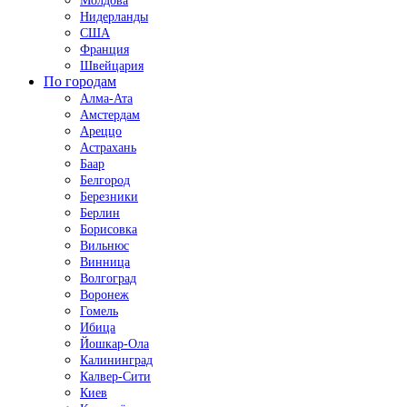
Молдова
Нидерланды
США
Франция
Швейцария
По городам
Алма-Ата
Амстердам
Ареццо
Астрахань
Баар
Белгород
Березники
Берлин
Борисовка
Вильнюс
Винница
Волгоград
Воронеж
Гомель
Ибица
Йошкар-Ола
Калининград
Калвер-Сити
Киев