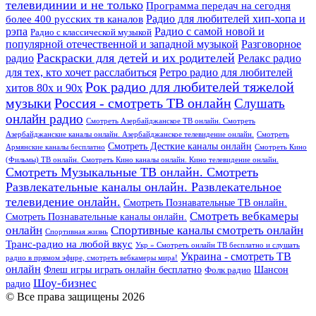
телевидинии и не только
Программа передач на сегодня
более 400 русских тв каналов
Радио для любителей хип-хопа и
рэпа
Радио с самой новой и
Радио с классической музыкой
популярной отечественной и западной музыкой
Разговорное
Раскраски для детей и их родителей
Релакс радио
радио
для тех, кто хочет расслабиться
Ретро радио для любителей
Рок радио для любителей тяжелой
хитов 80х и 90х
Россия - смотреть ТВ онлайн
музыки
Слушать
онлайн радио
Смотреть Азербайджанское ТВ онлайн. Смотреть
Азербайджанские каналы онлайн. Азербайджанское телевидение онлайн.
Смотреть
Смотреть Десткие каналы онлайн
Армянские каналы бесплатно
Смотреть Кино
(Фильмы) ТВ онлайн. Смотреть Кино каналы онлайн. Кино телевидение онлайн.
Смотреть Музыкальные ТВ онлайн. Смотреть
Развлекательные каналы онлайн. Развлекательное
телевидение онлайн.
Смотреть Познавательные ТВ онлайн.
Смотреть вебкамеры
Смотреть Познавательные каналы онлайн.
онлайн
Спортивные каналы смотреть онлайн
Спортивная жизнь
Транс-радио на любой вкус
Укр » Смотреть онлайн ТВ бесплатно и слушать
Украина - смотреть ТВ
радио в прямом эфире, смотреть вебкамеры мира!
онлайн
Шансон
Флеш игры играть онлайн бесплатно
Фолк радио
Шоу-бизнес
радио
© Все права защищены 2026