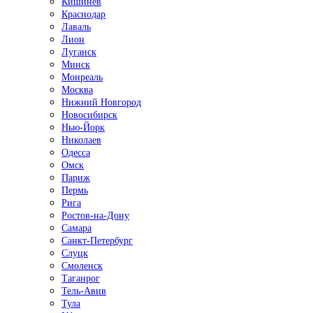
Кишинёв
Краснодар
Лаваль
Лион
Луганск
Минск
Монреаль
Москва
Нижний Новгород
Новосибирск
Нью-Йорк
Николаев
Одесса
Омск
Париж
Пермь
Рига
Ростов-на-Дону
Самара
Санкт-Петербург
Слуцк
Смоленск
Таганрог
Тель-Авив
Тула