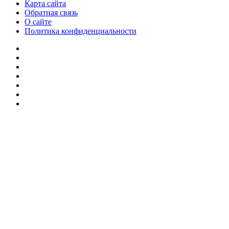
Карта сайта
Обратная связь
О сайте
Политика конфиденциальности
Facebook
Twitter
YouTube
vk.com
Одноклассники
Telegram
RSS
Кнопка
«Наверх»