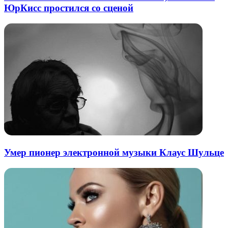
ЮрКисс простился со сценой
Умер пионер электронной музыки Клаус Шульце