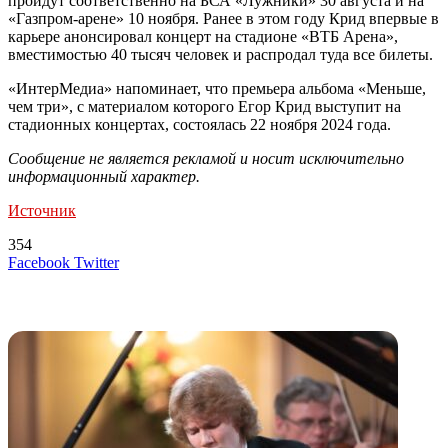
пройдут соответственно на БСА «Лужники» 30 августа и на
«Газпром-арене» 10 ноября. Ранее в этом году Крид впервые в
карьере анонсировал концерт на стадионе «ВТБ Арена»,
вместимостью 40 тысяч человек и распродал туда все билеты.
«ИнтерМедиа» напоминает, что премьера альбома «Меньше,
чем три», с материалом которого Егор Крид выступит на
стадионных концертах, состоялась 22 ноября 2024 года.
Сообщение не является рекламой и носит исключительно
информационный характер.
Источник
354
LinkedIn
Tumblr
Reddit
Вконтакте
Одноклассники
Skype
Messenger
Messenger
WhatsApp
Telegram
Viber
Line
Поделиться
Печатать
Facebook
Twitter
через
электронную
Похожие радио
почту