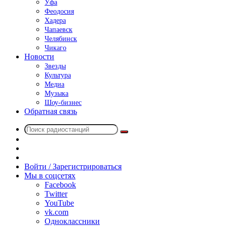
Уфа
Феодосия
Хадера
Чапаевск
Челябинск
Чикаго
Новости
Звезды
Культура
Медиа
Музыка
Шоу-бизнес
Обратная связь
Поиск
Switch
радиостанций
skin
Sidebar
Случайное
радио
Войти / Зарегистрироваться
Мы в соцсетях
Facebook
Twitter
YouTube
vk.com
Одноклассники