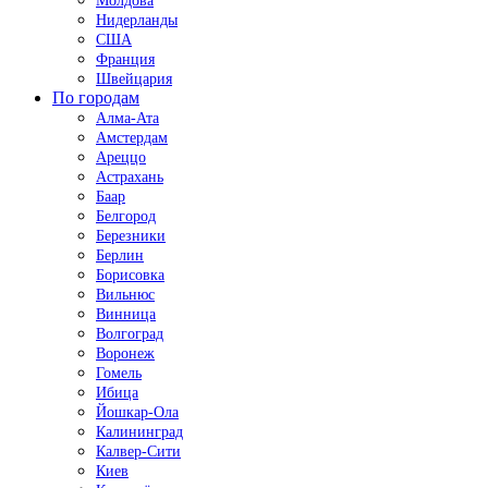
Молдова
Нидерланды
США
Франция
Швейцария
По городам
Алма-Ата
Амстердам
Ареццо
Астрахань
Баар
Белгород
Березники
Берлин
Борисовка
Вильнюс
Винница
Волгоград
Воронеж
Гомель
Ибица
Йошкар-Ола
Калининград
Калвер-Сити
Киев