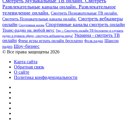
Смотреть Музыкальные ТВ онлайн. Смотреть
Развлекательные каналы онлайн. Развлекательное
телевидение онлайн.
Смотреть Познавательные ТВ онлайн.
Смотреть вебкамеры
Смотреть Познавательные каналы онлайн.
онлайн
Спортивные каналы смотреть онлайн
Спортивная жизнь
Транс-радио на любой вкус
Укр » Смотреть онлайн ТВ бесплатно и слушать
Украина - смотреть ТВ
радио в прямом эфире, смотреть вебкамеры мира!
онлайн
Шансон
Флеш игры играть онлайн бесплатно
Фолк радио
Шоу-бизнес
радио
© Все права защищены 2026
Карта сайта
Обратная связь
О сайте
Политика конфиденциальности
Facebook
Twitter
YouTube
vk.com
Одноклассники
Telegram
RSS
Кнопка