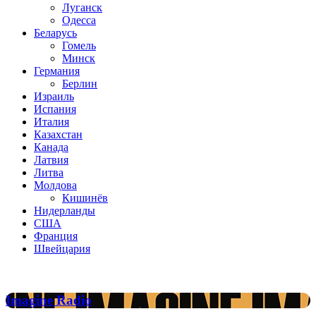
Луганск
Одесса
Беларусь
Гомель
Минск
Германия
Берлин
Израиль
Испания
Италия
Казахстан
Канада
Латвия
Литва
Молдова
Кишинёв
Нидерланды
США
Франция
Швейцария
Популярные радиостанции
Imagine
Imagine Radio
Radio