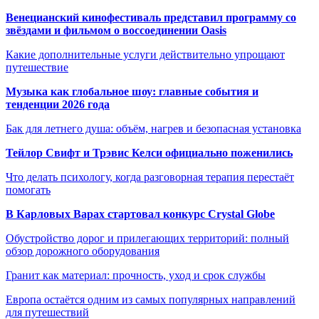
Венецианский кинофестиваль представил программу со
звёздами и фильмом о воссоединении Oasis
Какие дополнительные услуги действительно упрощают
путешествие
Музыка как глобальное шоу: главные события и
тенденции 2026 года
Бак для летнего душа: объём, нагрев и безопасная установка
Тейлор Свифт и Трэвис Келси официально поженились
Что делать психологу, когда разговорная терапия перестаёт
помогать
В Карловых Варах стартовал конкурс Crystal Globe
Обустройство дорог и прилегающих территорий: полный
обзор дорожного оборудования
Гранит как материал: прочность, уход и срок службы
Европа остаётся одним из самых популярных направлений
для путешествий