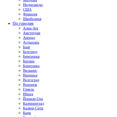
Молдова
Нидерланды
США
Франция
Швейцария
По городам
Алма-Ата
Амстердам
Ареццо
Астрахань
Баар
Белгород
Березники
Берлин
Борисовка
Вильнюс
Винница
Волгоград
Воронеж
Гомель
Ибица
Йошкар-Ола
Калининград
Калвер-Сити
Киев