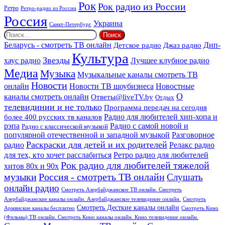
Рок
Рок радио из России
Ретро
Ретро-радио из России
Россия
Украина
Санкт-Петербург
Найти:
Дип-
Беларусь - смотреть ТВ онлайн
Джаз радио
Детское радио
Культура
Звезды
хаус радио
Лучшее клубное радио
Медиа
Музыка
Музыкальные каналы смотреть ТВ
Новости
онлайн
Новости ТВ шоубизнеса
Новостные
О
каналы смотреть онлайн
Ответы@liveTV.by
Отдых
телевидинии и не только
Программа передач на сегодня
более 400 русских тв каналов
Радио для любителей хип-хопа и
рэпа
Радио с самой новой и
Радио с классической музыкой
популярной отечественной и западной музыкой
Разговорное
Раскраски для детей и их родителей
Релакс радио
радио
для тех, кто хочет расслабиться
Ретро радио для любителей
Рок радио для любителей тяжелой
хитов 80х и 90х
Россия - смотреть ТВ онлайн
музыки
Слушать
онлайн радио
Смотреть Азербайджанское ТВ онлайн. Смотреть
Азербайджанские каналы онлайн. Азербайджанское телевидение онлайн.
Смотреть
Смотреть Десткие каналы онлайн
Армянские каналы бесплатно
Смотреть Кино
(Фильмы) ТВ онлайн. Смотреть Кино каналы онлайн. Кино телевидение онлайн.