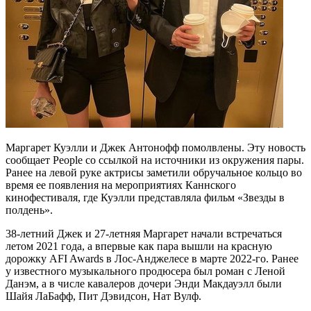
Маргарет Куэлли и Джек Антонофф помолвлены. Эту новость
сообщает People со ссылкой на источники из окружения пары.
Ранее на левой руке актрисы заметили обручальное кольцо во
время ее появления на мероприятиях Каннского
кинофестиваля, где Куэлли представляла фильм «Звезды в
полдень».
38-летний Джек и 27-летняя Маргарет начали встречаться
летом 2021 года, а впервые как пара вышли на красную
дорожку AFI Awards в Лос-Анджелесе в марте 2022-го. Ранее
у известного музыкального продюсера был роман с Леной
Данэм, а в числе кавалеров дочери Энди Макдауэлл были
Шайя ЛаБафф, Пит Дэвидсон, Нат Вулф.