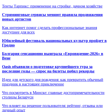
Тенты Тарпикс: применение на стройке, дачном хозяйстве
Стриминговые сервисы меняют правила продвижения
новых артистов
Как интернет помог сделать профессиональные знания
доступнее для всех
Юбилейный фестиваль национальных культур пройдет в
Гродно
Болгария сенсационно выиграла «Евровидение-2026» в
Вене
Oasis объявили о подготовке крупнейшего тура за
последние годы — спрос на билеты побил рекорды
Идеи для детского дня рождения: как превратить обычный
праздник в настоящее приключение
Что посмотреть в Минске: главные достопримечательности
столицы Беларуси
Что влияет на решение пользователя: рейтинг, отзывы или
личный опыт