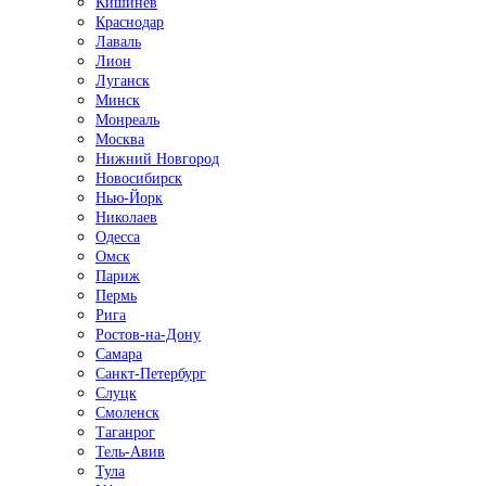
Кишинёв
Краснодар
Лаваль
Лион
Луганск
Минск
Монреаль
Москва
Нижний Новгород
Новосибирск
Нью-Йорк
Николаев
Одесса
Омск
Париж
Пермь
Рига
Ростов-на-Дону
Самара
Санкт-Петербург
Слуцк
Смоленск
Таганрог
Тель-Авив
Тула