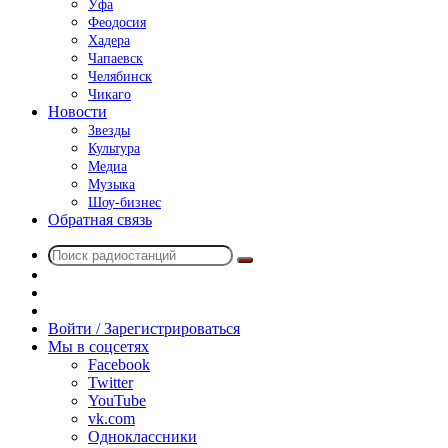
Уфа
Феодосия
Хадера
Чапаевск
Челябинск
Чикаго
Новости
Звезды
Культура
Медиа
Музыка
Шоу-бизнес
Обратная связь
Поиск
Switch
радиостанций
skin
Sidebar
Случайное
радио
Войти / Зарегистрироваться
Мы в соцсетях
Facebook
Twitter
YouTube
vk.com
Одноклассники