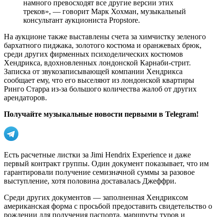
намного превосходят все другие версии этих
треков», — говорит Марк Хохман, музыкальный
консультант аукциониста Propstore.
На аукционе также выставлены счета за химчистку зеленого
бархатного пиджака, золотого костюма и оранжевых брюк,
среди других фирменных психоделических костюмов
Хендрикса, вдохновленных лондонской Карнаби-стрит.
Записка от звукозаписывающей компании Хендрикса
сообщает ему, что его выселяют из лондонской квартиры
Ринго Старра из-за большого количества жалоб от других
арендаторов.
Получайте музыкальные новости первыми в Telegram!
Есть расчетные листки за Jimi Hendrix Experience и даже
первый контракт группы. Один документ показывает, что им
гарантировали получение семизначной суммы за разовое
выступление, хотя половина доставалась Джеффри.
Среди других документов — заполненная Хендриксом
американская форма с просьбой предоставить свидетельство о
рождении для получения паспорта, маршруты туров и