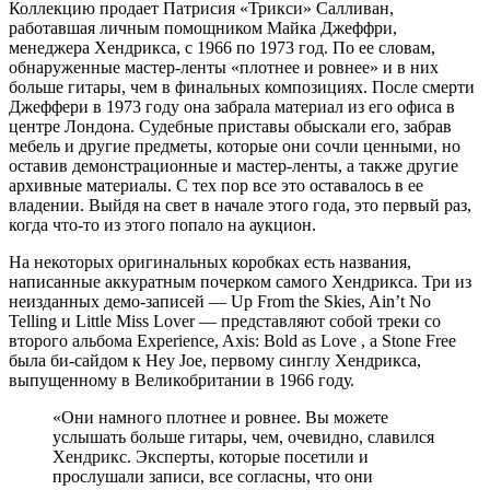
Коллекцию продает Патрисия «Трикси» Салливан,
работавшая личным помощником Майка Джеффри,
менеджера Хендрикса, с 1966 по 1973 год. По ее словам,
обнаруженные мастер-ленты «плотнее и ровнее» и в них
больше гитары, чем в финальных композициях. После смерти
Джеффери в 1973 году она забрала материал из его офиса в
центре Лондона. Судебные приставы обыскали его, забрав
мебель и другие предметы, которые они сочли ценными, но
оставив демонстрационные и мастер-ленты, а также другие
архивные материалы. С тех пор все это оставалось в ее
владении. Выйдя на свет в начале этого года, это первый раз,
когда что-то из этого попало на аукцион.
На некоторых оригинальных коробках есть названия,
написанные аккуратным почерком самого Хендрикса. Три из
неизданных демо-записей — Up From the Skies, Ain’t No
Telling и Little Miss Lover — представляют собой треки со
второго альбома Experience, Axis: Bold as Love , а Stone Free
была би-сайдом к Hey Joe, первому синглу Хендрикса,
выпущенному в Великобритании в 1966 году.
«Они намного плотнее и ровнее. Вы можете
услышать больше гитары, чем, очевидно, славился
Хендрикс. Эксперты, которые посетили и
прослушали записи, все согласны, что они