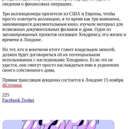
сведения о финансовых операциях.
Три коллекционера прилетели из США и Европы, чтобы
просто осмотреть коллекцию, в то время как три компании,
занимающиеся документальным кино, изучали материал для
возможных документальных фильмов и драм. Один из
запланированных проектов посвящен Хендриксу, его жизни и
времени в Лондоне.
Но тот, кто в конечном итоге станет владельцем записей,
должен будет договориться об их потенциальном
использовании с наследниками Хендрикса. Если это не
удастся, они смогут просто наслаждаться ими в уединении
своего собственного дома.
Прямая трансляция аукциона состоится в Лондоне 15 ноября.
Источник
225
LinkedIn
Tumblr
Reddit
Вконтакте
Одноклассники
Skype
Messenger
Messenger
WhatsApp
Telegram
Viber
Line
Поделиться
Печатать
Facebook
Twitter
через
электронную
Похожие радио
почту