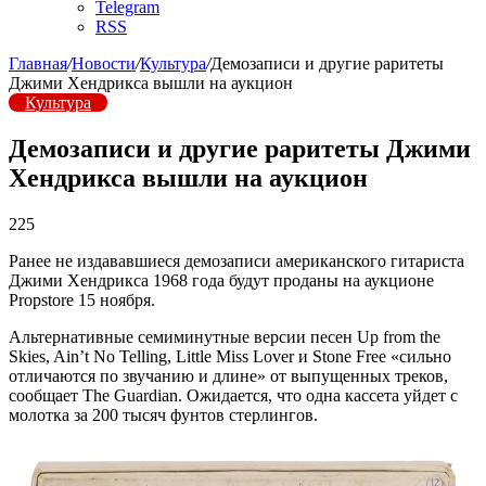
Telegram
RSS
Главная
/
Новости
/
Культура
/
Демозаписи и другие раритеты
Джими Хендрикса вышли на аукцион
Культура
Демозаписи и другие раритеты Джими
Хендрикса вышли на аукцион
225
Ранее не издававшиеся демозаписи американского гитариста
Джими Хендрикса 1968 года будут проданы на аукционе
Propstore 15 ноября.
Альтернативные семиминутные версии песен Up from the
Skies, Ain’t No Telling, Little Miss Lover и Stone Free «сильно
отличаются по звучанию и длине» от выпущенных треков,
сообщает The Guardian. Ожидается, что одна кассета уйдет с
молотка за 200 тысяч фунтов стерлингов.