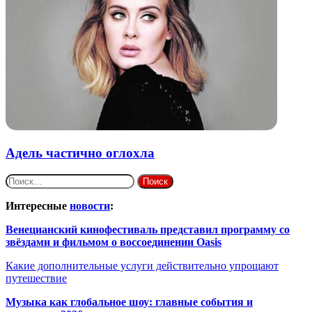
Адель частично оглохла
Найти:
Интересные
новости
:
Венецианский кинофестиваль представил программу со
звёздами и фильмом о воссоединении Oasis
Какие дополнительные услуги действительно упрощают
путешествие
Музыка как глобальное шоу: главные события и