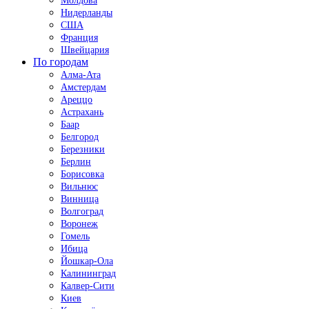
Молдова
Нидерланды
США
Франция
Швейцария
По городам
Алма-Ата
Амстердам
Ареццо
Астрахань
Баар
Белгород
Березники
Берлин
Борисовка
Вильнюс
Винница
Волгоград
Воронеж
Гомель
Ибица
Йошкар-Ола
Калининград
Калвер-Сити
Киев