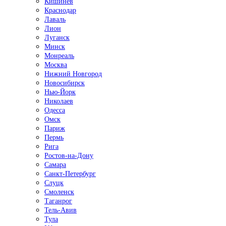
Кишинёв
Краснодар
Лаваль
Лион
Луганск
Минск
Монреаль
Москва
Нижний Новгород
Новосибирск
Нью-Йорк
Николаев
Одесса
Омск
Париж
Пермь
Рига
Ростов-на-Дону
Самара
Санкт-Петербург
Слуцк
Смоленск
Таганрог
Тель-Авив
Тула