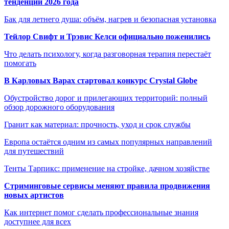
тенденции 2026 года
Бак для летнего душа: объём, нагрев и безопасная установка
Тейлор Свифт и Трэвис Келси официально поженились
Что делать психологу, когда разговорная терапия перестаёт
помогать
В Карловых Варах стартовал конкурс Crystal Globe
Обустройство дорог и прилегающих территорий: полный
обзор дорожного оборудования
Гранит как материал: прочность, уход и срок службы
Европа остаётся одним из самых популярных направлений
для путешествий
Тенты Тарпикс: применение на стройке, дачном хозяйстве
Стриминговые сервисы меняют правила продвижения
новых артистов
Как интернет помог сделать профессиональные знания
доступнее для всех