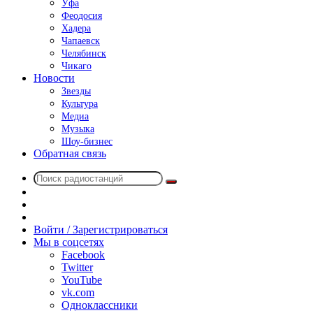
Уфа
Феодосия
Хадера
Чапаевск
Челябинск
Чикаго
Новости
Звезды
Культура
Медиа
Музыка
Шоу-бизнес
Обратная связь
Поиск
Switch
радиостанций
skin
Sidebar
Случайное
радио
Войти / Зарегистрироваться
Мы в соцсетях
Facebook
Twitter
YouTube
vk.com
Одноклассники