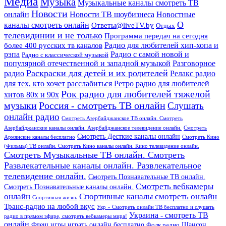
Медиа
Музыка
Музыкальные каналы смотреть ТВ
Новости
онлайн
Новости ТВ шоубизнеса
Новостные
О
каналы смотреть онлайн
Ответы@liveTV.by
Отдых
телевидинии и не только
Программа передач на сегодня
более 400 русских тв каналов
Радио для любителей хип-хопа и
рэпа
Радио с самой новой и
Радио с классической музыкой
популярной отечественной и западной музыкой
Разговорное
Раскраски для детей и их родителей
Релакс радио
радио
для тех, кто хочет расслабиться
Ретро радио для любителей
Рок радио для любителей тяжелой
хитов 80х и 90х
Россия - смотреть ТВ онлайн
музыки
Слушать
онлайн радио
Смотреть Азербайджанское ТВ онлайн. Смотреть
Азербайджанские каналы онлайн. Азербайджанское телевидение онлайн.
Смотреть
Смотреть Десткие каналы онлайн
Армянские каналы бесплатно
Смотреть Кино
(Фильмы) ТВ онлайн. Смотреть Кино каналы онлайн. Кино телевидение онлайн.
Смотреть Музыкальные ТВ онлайн. Смотреть
Развлекательные каналы онлайн. Развлекательное
телевидение онлайн.
Смотреть Познавательные ТВ онлайн.
Смотреть вебкамеры
Смотреть Познавательные каналы онлайн.
онлайн
Спортивные каналы смотреть онлайн
Спортивная жизнь
Транс-радио на любой вкус
Укр » Смотреть онлайн ТВ бесплатно и слушать
Украина - смотреть ТВ
радио в прямом эфире, смотреть вебкамеры мира!
онлайн
Шансон
Флеш игры играть онлайн бесплатно
Фолк радио