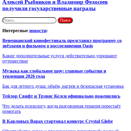
Алексей Рыбников и Владимир Федосеев
получили государственные награды
Найти:
Интересные
новости
:
Венецианский кинофестиваль представил программу со
звёздами и фильмом о воссоединении Oasis
Какие дополнительные услуги действительно упрощают
путешествие
Музыка как глобальное шоу: главные события и
тенденции 2026 года
Бак для летнего душа: объём, нагрев и безопасная установка
Тейлор Свифт и Трэвис Келси официально поженились
Что делать психологу, когда разговорная терапия перестаёт
помогать
В Карловых Варах стартовал конкурс Crystal Globe