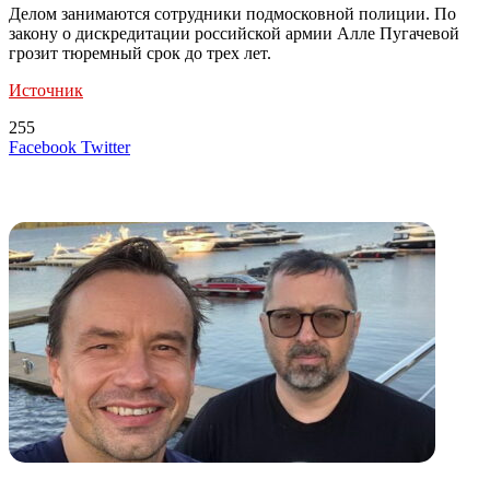
Делом занимаются сотрудники подмосковной полиции. По
закону о дискредитации российской армии Алле Пугачевой
грозит тюремный срок до трех лет.
Источник
255
LinkedIn
Tumblr
Reddit
Вконтакте
Одноклассники
Skype
Messenger
Messenger
WhatsApp
Telegram
Viber
Line
Поделиться
Печатать
Facebook
Twitter
через
электронную
Похожие радио
почту