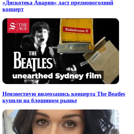
«Дискотека Авария» даст предновогодний
концерт
Неизвестную видеозапись концерта The Beatles
купили на блошином рынке