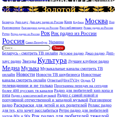
ритуальных
DEEP
услуг
Золотой
Золотой век
век
Москва
Киев
Дип-хаус
Беларусь
Дип-хаус радио из России
Клубное
Поп
Расслабляющее
Разговорное
Разговорное радио из России
Релакс радио из России
Рок
Рок радио из России
Ретро
Ретро-радио из России
Россия
Украина
Санкт-Петербург
Найти:
Дип-
Беларусь - смотреть ТВ онлайн
Джаз радио
Детское радио
Культура
Звезды
хаус радио
Лучшее клубное радио
Медиа
Музыка
Музыкальные каналы смотреть ТВ
Новости
онлайн
Новости ТВ шоубизнеса
Новостные
О
каналы смотреть онлайн
Ответы@liveTV.by
Отдых
телевидинии и не только
Программа передач на сегодня
более 400 русских тв каналов
Радио для любителей хип-хопа и
рэпа
Радио с самой новой и
Радио с классической музыкой
популярной отечественной и западной музыкой
Разговорное
Раскраски для детей и их родителей
Релакс радио
радио
для тех, кто хочет расслабиться
Ретро радио для любителей
Рок радио для любителей тяжелой
хитов 80х и 90х