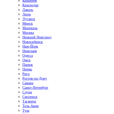
Кишинёв
Краснодар
Лаваль
Лион
Луганск
Минск
Монреаль
Москва
Нижний Новгород
Новосибирск
Нью-Йорк
Николаев
Одесса
Омск
Париж
Пермь
Рига
Ростов-на-Дону
Самара
Санкт-Петербург
Слуцк
Смоленск
Таганрог
Тель-Авив
Тула