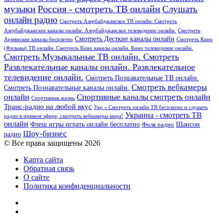
Россия - смотреть ТВ онлайн
музыки
Слушать
онлайн радио
Смотреть Азербайджанское ТВ онлайн. Смотреть
Азербайджанские каналы онлайн. Азербайджанское телевидение онлайн.
Смотреть
Смотреть Десткие каналы онлайн
Армянские каналы бесплатно
Смотреть Кино
(Фильмы) ТВ онлайн. Смотреть Кино каналы онлайн. Кино телевидение онлайн.
Смотреть Музыкальные ТВ онлайн. Смотреть
Развлекательные каналы онлайн. Развлекательное
телевидение онлайн.
Смотреть Познавательные ТВ онлайн.
Смотреть вебкамеры
Смотреть Познавательные каналы онлайн.
онлайн
Спортивные каналы смотреть онлайн
Спортивная жизнь
Транс-радио на любой вкус
Укр » Смотреть онлайн ТВ бесплатно и слушать
Украина - смотреть ТВ
радио в прямом эфире, смотреть вебкамеры мира!
онлайн
Шансон
Флеш игры играть онлайн бесплатно
Фолк радио
Шоу-бизнес
радио
© Все права защищены 2026
Карта сайта
Обратная связь
О сайте
Политика конфиденциальности
Facebook
Twitter