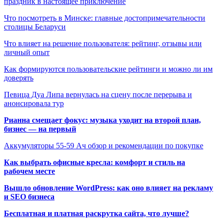
праздник в настоящее приключение
Что посмотреть в Минске: главные достопримечательности
столицы Беларуси
Что влияет на решение пользователя: рейтинг, отзывы или
личный опыт
Как формируются пользовательские рейтинги и можно ли им
доверять
Певица Дуа Липа вернулась на сцену после перерыва и
анонсировала тур
Рианна смещает фокус: музыка уходит на второй план,
бизнес — на первый
Аккумуляторы 55-59 Ач обзор и рекомендации по покупке
Как выбрать офисные кресла: комфорт и стиль на
рабочем месте
Вышло обновление WordPress: как оно влияет на рекламу
и SEO бизнеса
Бесплатная и платная раскрутка сайта, что лучше?