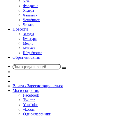
Уфа
Феодосия
Хадера
Чапаевск
Челябинск
Чикаго
Новости
Звезды
Культура
Медиа
Музыка
Шоу-бизнес
Обратная связь
Поиск
Switch
радиостанций
skin
Sidebar
Случайное
радио
Войти / Зарегистрироваться
Мы в соцсетях
Facebook
Twitter
YouTube
vk.com
Одноклассники