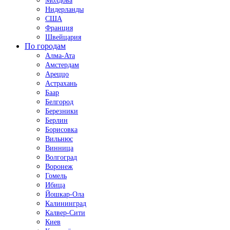
Молдова
Нидерланды
США
Франция
Швейцария
По городам
Алма-Ата
Амстердам
Ареццо
Астрахань
Баар
Белгород
Березники
Берлин
Борисовка
Вильнюс
Винница
Волгоград
Воронеж
Гомель
Ибица
Йошкар-Ола
Калининград
Калвер-Сити
Киев