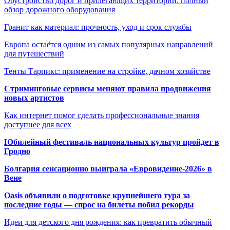
Обустройство дорог и прилегающих территорий: полный
обзор дорожного оборудования
Гранит как материал: прочность, уход и срок службы
Европа остаётся одним из самых популярных направлений
для путешествий
Тенты Тарпикс: применение на стройке, дачном хозяйстве
Стриминговые сервисы меняют правила продвижения
новых артистов
Как интернет помог сделать профессиональные знания
доступнее для всех
Юбилейный фестиваль национальных культур пройдет в
Гродно
Болгария сенсационно выиграла «Евровидение-2026» в
Вене
Oasis объявили о подготовке крупнейшего тура за
последние годы — спрос на билеты побил рекорды
Идеи для детского дня рождения: как превратить обычный