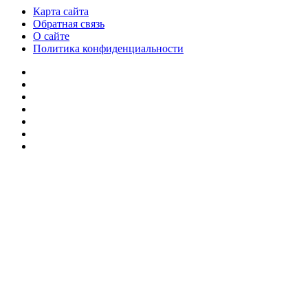
Карта сайта
Обратная связь
О сайте
Политика конфиденциальности
Facebook
Twitter
YouTube
vk.com
Одноклассники
Telegram
RSS
Кнопка
«Наверх»