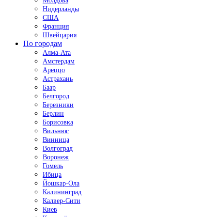
Молдова
Нидерланды
США
Франция
Швейцария
По городам
Алма-Ата
Амстердам
Ареццо
Астрахань
Баар
Белгород
Березники
Берлин
Борисовка
Вильнюс
Винница
Волгоград
Воронеж
Гомель
Ибица
Йошкар-Ола
Калининград
Калвер-Сити
Киев