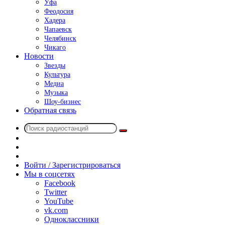
Уфа
Феодосия
Хадера
Чапаевск
Челябинск
Чикаго
Новости
Звезды
Культура
Медиа
Музыка
Шоу-бизнес
Обратная связь
Поиск
Switch
радиостанций
skin
Sidebar
Случайное
радио
Войти / Зарегистрироваться
Мы в соцсетях
Facebook
Twitter
YouTube
vk.com
Одноклассники