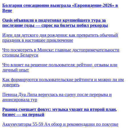
Болгария сенсационно выиграла «Евровидение-2026» в
Вене
Oasis объявили о подготовке крупнейшего тура за
последние годы — спрос на билеты побил рекорды
Идеи для детского дня рождения: как превратить обычный
праздник в настоящее приключение
Что посмотреть в Минске: главные достопримечательности
столицы Беларуси
Что влияет на решение пользователя: рейтинг, отзывы или
личный опыт
Как формируются пользовательские рейтинги и можно ли им
доверять
Певица Дуа Липа вернулась на сцену после перерыва и
анонсировала тур
Рианна смещает фокус: музыка уходит на второй план,
бизнес — на первый
Аккумуляторы 55-59 Ач обзор и рекомендации по покупке