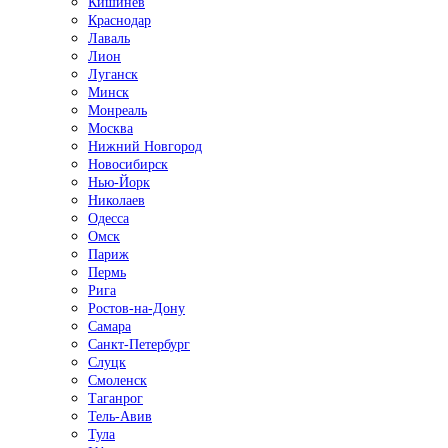
Кишинёв
Краснодар
Лаваль
Лион
Луганск
Минск
Монреаль
Москва
Нижний Новгород
Новосибирск
Нью-Йорк
Николаев
Одесса
Омск
Париж
Пермь
Рига
Ростов-на-Дону
Самара
Санкт-Петербург
Слуцк
Смоленск
Таганрог
Тель-Авив
Тула