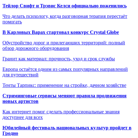
Тейлор Свифт и Трэвис Келси официально поженились
Что делать психологу, когда разговорная терапия перестаёт
помогать
В Карловых Варах стартовал конкурс Crystal Globe
Обустройство дорог и прилегающих территорий: полный
обзор дорожного оборудования
Гранит как материал: прочность, уход и срок службы
Европа остаётся одним из самых популярных направлений
для путешествий
Тенты Тарпикс: применение на стройке, дачном хозяйстве
Стриминговые сервисы меняют правила продвижения
новых артистов
Как интернет помог сделать профессиональные знания
доступнее для всех
Юбилейный фестиваль национальных культур пройдет в
Гродно