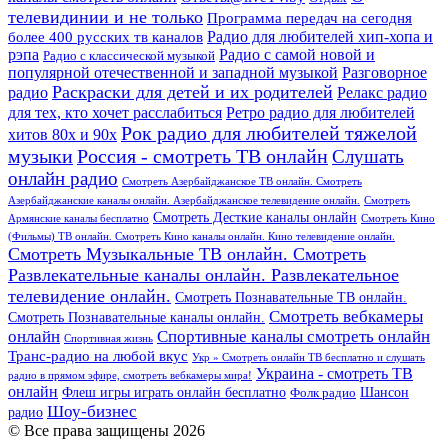
телевидинии и не только
Программа передач на сегодня
более 400 русских тв каналов
Радио для любителей хип-хопа и
рэпа
Радио с самой новой и
Радио с классической музыкой
популярной отечественной и западной музыкой
Разговорное
Раскраски для детей и их родителей
Релакс радио
радио
для тех, кто хочет расслабиться
Ретро радио для любителей
Рок радио для любителей тяжелой
хитов 80х и 90х
Россия - смотреть ТВ онлайн
музыки
Слушать
онлайн радио
Смотреть Азербайджанское ТВ онлайн. Смотреть
Азербайджанские каналы онлайн. Азербайджанское телевидение онлайн.
Смотреть
Смотреть Десткие каналы онлайн
Армянские каналы бесплатно
Смотреть Кино
(Фильмы) ТВ онлайн. Смотреть Кино каналы онлайн. Кино телевидение онлайн.
Смотреть Музыкальные ТВ онлайн. Смотреть
Развлекательные каналы онлайн. Развлекательное
телевидение онлайн.
Смотреть Познавательные ТВ онлайн.
Смотреть вебкамеры
Смотреть Познавательные каналы онлайн.
онлайн
Спортивные каналы смотреть онлайн
Спортивная жизнь
Транс-радио на любой вкус
Укр » Смотреть онлайн ТВ бесплатно и слушать
Украина - смотреть ТВ
радио в прямом эфире, смотреть вебкамеры мира!
онлайн
Шансон
Флеш игры играть онлайн бесплатно
Фолк радио
Шоу-бизнес
радио
© Все права защищены 2026