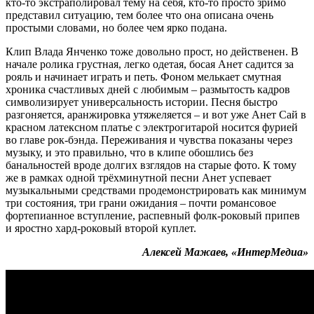
кто-то экстраполировал тему на себя, кто-то просто зримо
представил ситуацию, тем более что она описана очень
простыми словами, но более чем ярко подана.
Клип Влада Янченко тоже довольно прост, но действенен. В
начале ролика грустная, легко одетая, босая Анет садится за
рояль и начинает играть и петь. Фоном мелькает смутная
хроника счастливых дней с любимым – размытость кадров
символизирует универсальность истории. Песня быстро
разгоняется, аранжировка утяжеляется – и вот уже Анет Сай в
красном латексном платье с электрогитарой носится фурией
во главе рок-бэнда. Переживания и чувства показаны через
музыку, и это правильно, что в клипе обошлись без
банальностей вроде долгих взглядов на старые фото. К тому
же в рамках одной трёхминутной песни Анет успевает
музыкальными средствами продемонстрировать как минимум
три состояния, три грани ожидания – почти романсовое
фортепианное вступление, распевный фолк-роковый припев
и яростно хард-роковый второй куплет.
Алексей Мажаев, «ИнтерМедиа»