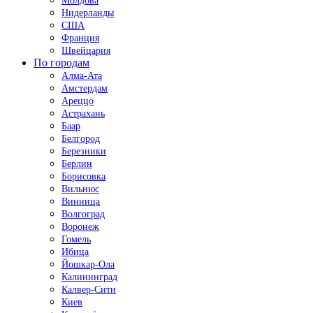
Молдова
Нидерланды
США
Франция
Швейцария
По городам
Алма-Ата
Амстердам
Ареццо
Астрахань
Баар
Белгород
Березники
Берлин
Борисовка
Вильнюс
Винница
Волгоград
Воронеж
Гомель
Ибица
Йошкар-Ола
Калининград
Калвер-Сити
Киев