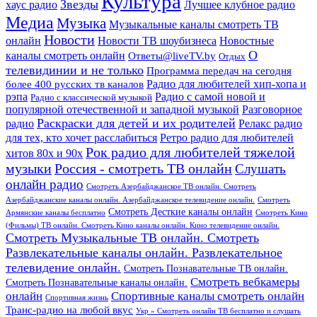
Культура
Звезды
хаус радио
Лучшее клубное радио
Медиа
Музыка
Музыкальные каналы смотреть ТВ
Новости
онлайн
Новости ТВ шоубизнеса
Новостные
О
каналы смотреть онлайн
Ответы@liveTV.by
Отдых
телевидинии и не только
Программа передач на сегодня
более 400 русских тв каналов
Радио для любителей хип-хопа и
рэпа
Радио с самой новой и
Радио с классической музыкой
популярной отечественной и западной музыкой
Разговорное
Раскраски для детей и их родителей
Релакс радио
радио
для тех, кто хочет расслабиться
Ретро радио для любителей
Рок радио для любителей тяжелой
хитов 80х и 90х
Россия - смотреть ТВ онлайн
музыки
Слушать
онлайн радио
Смотреть Азербайджанское ТВ онлайн. Смотреть
Азербайджанские каналы онлайн. Азербайджанское телевидение онлайн.
Смотреть
Смотреть Десткие каналы онлайн
Армянские каналы бесплатно
Смотреть Кино
(Фильмы) ТВ онлайн. Смотреть Кино каналы онлайн. Кино телевидение онлайн.
Смотреть Музыкальные ТВ онлайн. Смотреть
Развлекательные каналы онлайн. Развлекательное
телевидение онлайн.
Смотреть Познавательные ТВ онлайн.
Смотреть вебкамеры
Смотреть Познавательные каналы онлайн.
онлайн
Спортивные каналы смотреть онлайн
Спортивная жизнь
Транс-радио на любой вкус
Укр » Смотреть онлайн ТВ бесплатно и слушать