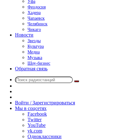
Уфа
Феодосия
Хадера
Чапаевск
Челябинск
Чикаго
Новости
Звезды
Культура
Медиа
Музыка
Шоу-бизнес
Обратная связь
Поиск
Switch
радиостанций
skin
Sidebar
Случайное
радио
Войти / Зарегистрироваться
Мы в соцсетях
Facebook
Twitter
YouTube
vk.com
Одноклассники