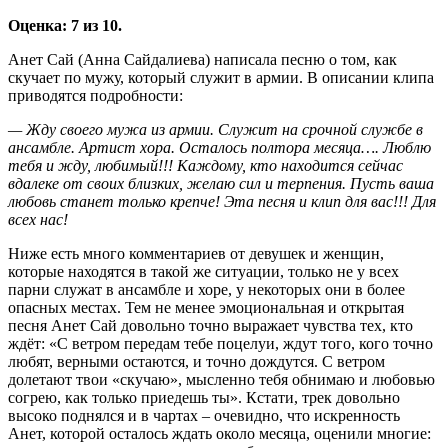
Оценка: 7 из 10.
Анет Сай (Анна Сайдалиева) написала песню о том, как
скучает по мужу, который служит в армии. В описании клипа
приводятся подробности:
— Жду своего мужа из армии. Служит на срочной службе в
ансамбле. Артист хора. Осталось полтора месяца…. Люблю
тебя и жду, любимый!!! Каждому, кто находится сейчас
вдалеке от своих близких, желаю сил и терпения. Пусть ваша
любовь станет только крепче! Эта песня и клип для вас!!! Для
всех нас!
Ниже есть много комментариев от девушек и женщин,
которые находятся в такой же ситуации, только не у всех
парни служат в ансамбле и хоре, у некоторых они в более
опасных местах. Тем не менее эмоциональная и открытая
песня Анет Сай довольно точно выражает чувства тех, кто
ждёт: «С ветром передам тебе поцелуи, ждут того, кого точно
любят, верными остаются, и точно дождутся. С ветром
долетают твои «скучаю», мысленно тебя обнимаю и любовью
согрею, как только приедешь ты». Кстати, трек довольно
высоко поднялся и в чартах – очевидно, что искренность
Анет, которой осталось ждать около месяца, оценили многие: