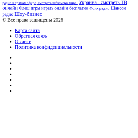
Украина - смотреть ТВ
радио в прямом эфире, смотреть вебкамеры мира!
онлайн
Шансон
Флеш игры играть онлайн бесплатно
Фолк радио
Шоу-бизнес
радио
© Все права защищены 2026
Карта сайта
Обратная связь
О сайте
Политика конфиденциальности
Facebook
Twitter
YouTube
vk.com
Одноклассники
Telegram
RSS
Кнопка
«Наверх»