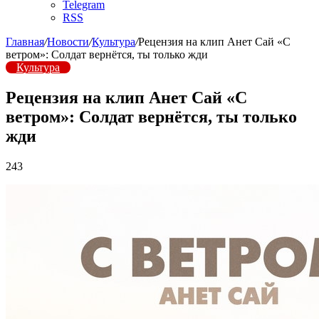
Telegram
RSS
Главная
/
Новости
/
Культура
/
Рецензия на клип Анет Сай «С
ветром»: Солдат вернётся, ты только жди
Культура
Рецензия на клип Анет Сай «С
ветром»: Солдат вернётся, ты только
жди
243