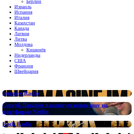
Берлин
Израиль
Испания
Италия
Казахстан
Канада
Латвия
Литва
Молдова
Кишинёв
Нидерланды
США
Франция
Швейцария
Популярные радиостанции
Imagine
Imagine Radio
Radio
Сергей
Сергей Лазарев планирует новое шоу на
Лазарев
платформе Netflix
планирует
новое
Rock
Rock Radio
шоу
Radio
на