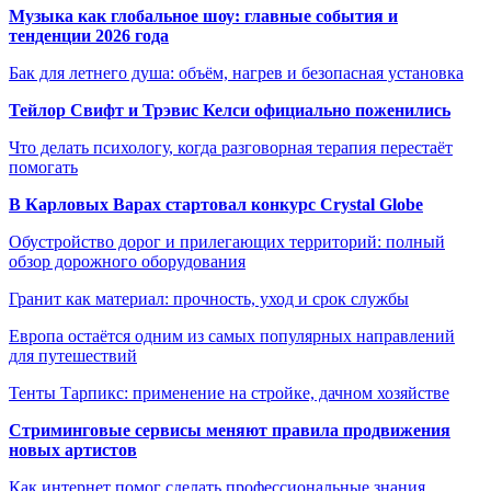
Музыка как глобальное шоу: главные события и
тенденции 2026 года
Бак для летнего душа: объём, нагрев и безопасная установка
Тейлор Свифт и Трэвис Келси официально поженились
Что делать психологу, когда разговорная терапия перестаёт
помогать
В Карловых Варах стартовал конкурс Crystal Globe
Обустройство дорог и прилегающих территорий: полный
обзор дорожного оборудования
Гранит как материал: прочность, уход и срок службы
Европа остаётся одним из самых популярных направлений
для путешествий
Тенты Тарпикс: применение на стройке, дачном хозяйстве
Стриминговые сервисы меняют правила продвижения
новых артистов
Как интернет помог сделать профессиональные знания