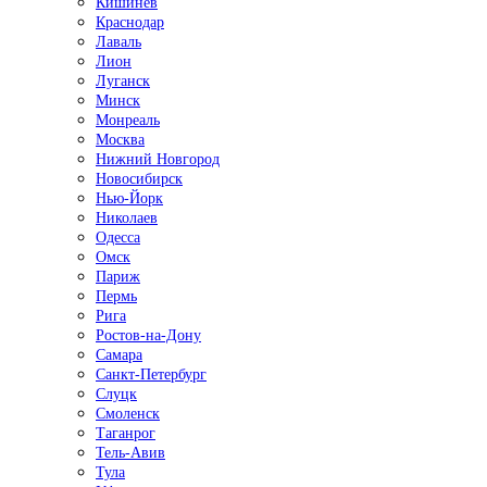
Кишинёв
Краснодар
Лаваль
Лион
Луганск
Минск
Монреаль
Москва
Нижний Новгород
Новосибирск
Нью-Йорк
Николаев
Одесса
Омск
Париж
Пермь
Рига
Ростов-на-Дону
Самара
Санкт-Петербург
Слуцк
Смоленск
Таганрог
Тель-Авив
Тула