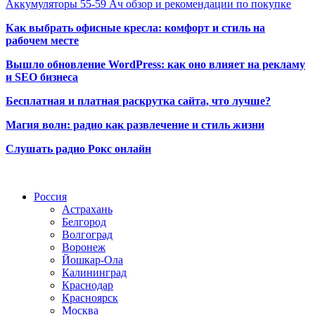
Аккумуляторы 55-59 Ач обзор и рекомендации по покупке
Как выбрать офисные кресла: комфорт и стиль на
рабочем месте
Вышло обновление WordPress: как оно влияет на рекламу
и SEO бизнеса
Бесплатная и платная раскрутка сайта, что лучше?
Магия волн: радио как развлечение и стиль жизни
Слушать радио Рокс онлайн
Радио по странам
Россия
Астрахань
Белгород
Волгоград
Воронеж
Йошкар-Ола
Калининград
Краснодар
Красноярск
Москва