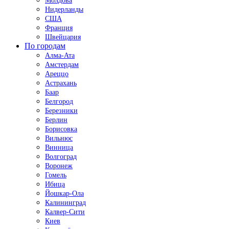
Молдова
Нидерланды
США
Франция
Швейцария
По городам
Алма-Ата
Амстердам
Ареццо
Астрахань
Баар
Белгород
Березники
Берлин
Борисовка
Вильнюс
Винница
Волгоград
Воронеж
Гомель
Ибица
Йошкар-Ола
Калининград
Калвер-Сити
Киев