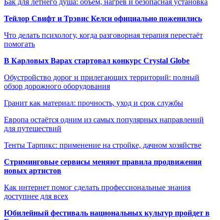
Бак для летнего душа: объём, нагрев и безопасная установка
Тейлор Свифт и Трэвис Келси официально поженились
Что делать психологу, когда разговорная терапия перестаёт
помогать
В Карловых Варах стартовал конкурс Crystal Globe
Обустройство дорог и прилегающих территорий: полный
обзор дорожного оборудования
Гранит как материал: прочность, уход и срок службы
Европа остаётся одним из самых популярных направлений
для путешествий
Тенты Тарпикс: применение на стройке, дачном хозяйстве
Стриминговые сервисы меняют правила продвижения
новых артистов
Как интернет помог сделать профессиональные знания
доступнее для всех
Юбилейный фестиваль национальных культур пройдет в