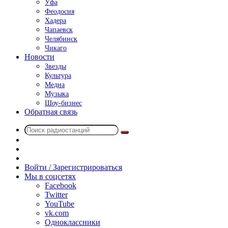
Уфа
Феодосия
Хадера
Чапаевск
Челябинск
Чикаго
Новости
Звезды
Культура
Медиа
Музыка
Шоу-бизнес
Обратная связь
Поиск
Switch
радиостанций
skin
Sidebar
Случайное
радио
Войти / Зарегистрироваться
Мы в соцсетях
Facebook
Twitter
YouTube
vk.com
Одноклассники