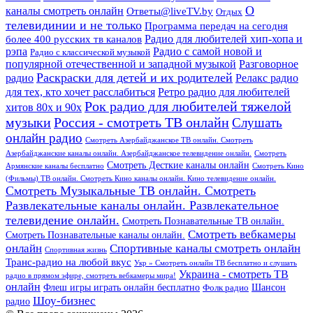
О
каналы смотреть онлайн
Ответы@liveTV.by
Отдых
телевидинии и не только
Программа передач на сегодня
более 400 русских тв каналов
Радио для любителей хип-хопа и
рэпа
Радио с самой новой и
Радио с классической музыкой
популярной отечественной и западной музыкой
Разговорное
Раскраски для детей и их родителей
Релакс радио
радио
для тех, кто хочет расслабиться
Ретро радио для любителей
Рок радио для любителей тяжелой
хитов 80х и 90х
Россия - смотреть ТВ онлайн
музыки
Слушать
онлайн радио
Смотреть Азербайджанское ТВ онлайн. Смотреть
Азербайджанские каналы онлайн. Азербайджанское телевидение онлайн.
Смотреть
Смотреть Десткие каналы онлайн
Армянские каналы бесплатно
Смотреть Кино
(Фильмы) ТВ онлайн. Смотреть Кино каналы онлайн. Кино телевидение онлайн.
Смотреть Музыкальные ТВ онлайн. Смотреть
Развлекательные каналы онлайн. Развлекательное
телевидение онлайн.
Смотреть Познавательные ТВ онлайн.
Смотреть вебкамеры
Смотреть Познавательные каналы онлайн.
онлайн
Спортивные каналы смотреть онлайн
Спортивная жизнь
Транс-радио на любой вкус
Укр » Смотреть онлайн ТВ бесплатно и слушать
Украина - смотреть ТВ
радио в прямом эфире, смотреть вебкамеры мира!
онлайн
Шансон
Флеш игры играть онлайн бесплатно
Фолк радио
Шоу-бизнес
радио