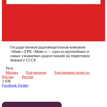
Государственная радиовещательная компания
«Маяк» (ГРК «Маяк») — одна из крупнейших и
самых узнаваемых радиостанций на территории
бывшего СССР.
Теги
Москва
Разговорное
Разговорное радио из
России
Россия
3 438
LinkedIn
Tumblr
Reddit
Вконтакте
Одноклассники
Skype
Messenger
Messenger
WhatsApp
Telegram
Viber
Line
Поделиться
Печатать
Facebook
Twitter
через
электронную
Похожие радио
почту