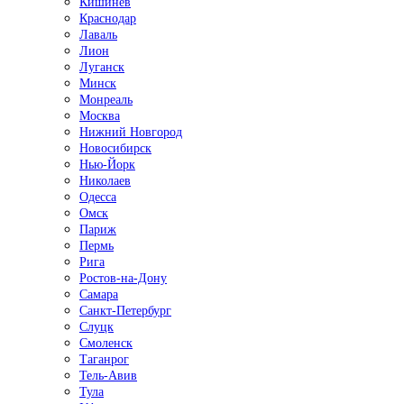
Кишинёв
Краснодар
Лаваль
Лион
Луганск
Минск
Монреаль
Москва
Нижний Новгород
Новосибирск
Нью-Йорк
Николаев
Одесса
Омск
Париж
Пермь
Рига
Ростов-на-Дону
Самара
Санкт-Петербург
Слуцк
Смоленск
Таганрог
Тель-Авив
Тула