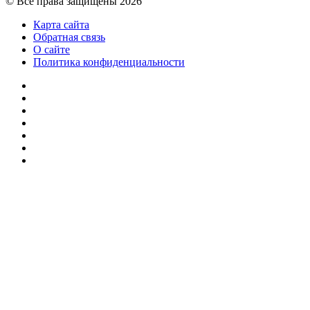
© Все права защищены 2026
Карта сайта
Обратная связь
О сайте
Политика конфиденциальности
Facebook
Twitter
YouTube
vk.com
Одноклассники
Telegram
RSS
Кнопка
«Наверх»