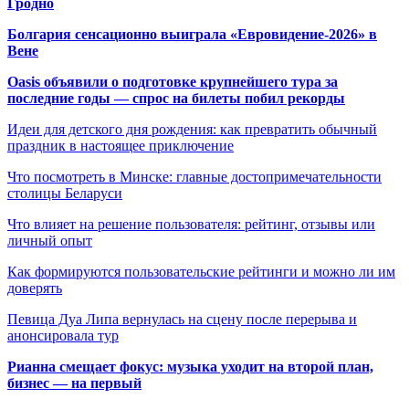
Гродно
Болгария сенсационно выиграла «Евровидение-2026» в
Вене
Oasis объявили о подготовке крупнейшего тура за
последние годы — спрос на билеты побил рекорды
Идеи для детского дня рождения: как превратить обычный
праздник в настоящее приключение
Что посмотреть в Минске: главные достопримечательности
столицы Беларуси
Что влияет на решение пользователя: рейтинг, отзывы или
личный опыт
Как формируются пользовательские рейтинги и можно ли им
доверять
Певица Дуа Липа вернулась на сцену после перерыва и
анонсировала тур
Рианна смещает фокус: музыка уходит на второй план,
бизнес — на первый