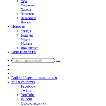
Уфа
Феодосия
Хадера
Чапаевск
Челябинск
Чикаго
Новости
Звезды
Культура
Медиа
Музыка
Шоу-бизнес
Обратная связь
Поиск
Switch
радиостанций
skin
Sidebar
Случайное
радио
Войти / Зарегистрироваться
Мы в соцсетях
Facebook
Twitter
YouTube
vk.com
Одноклассники