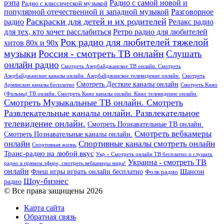
рэпа
Радио с самой новой и
Радио с классической музыкой
популярной отечественной и западной музыкой
Разговорное
Раскраски для детей и их родителей
Релакс радио
радио
для тех, кто хочет расслабиться
Ретро радио для любителей
Рок радио для любителей тяжелой
хитов 80х и 90х
Россия - смотреть ТВ онлайн
музыки
Слушать
онлайн радио
Смотреть Азербайджанское ТВ онлайн. Смотреть
Азербайджанские каналы онлайн. Азербайджанское телевидение онлайн.
Смотреть
Смотреть Десткие каналы онлайн
Армянские каналы бесплатно
Смотреть Кино
(Фильмы) ТВ онлайн. Смотреть Кино каналы онлайн. Кино телевидение онлайн.
Смотреть Музыкальные ТВ онлайн. Смотреть
Развлекательные каналы онлайн. Развлекательное
телевидение онлайн.
Смотреть Познавательные ТВ онлайн.
Смотреть вебкамеры
Смотреть Познавательные каналы онлайн.
онлайн
Спортивные каналы смотреть онлайн
Спортивная жизнь
Транс-радио на любой вкус
Укр » Смотреть онлайн ТВ бесплатно и слушать
Украина - смотреть ТВ
радио в прямом эфире, смотреть вебкамеры мира!
онлайн
Шансон
Флеш игры играть онлайн бесплатно
Фолк радио
Шоу-бизнес
радио
© Все права защищены 2026
Карта сайта
Обратная связь