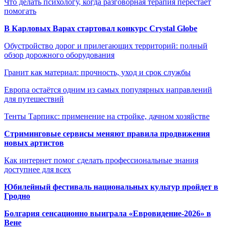
Что делать психологу, когда разговорная терапия перестаёт
помогать
В Карловых Варах стартовал конкурс Crystal Globe
Обустройство дорог и прилегающих территорий: полный
обзор дорожного оборудования
Гранит как материал: прочность, уход и срок службы
Европа остаётся одним из самых популярных направлений
для путешествий
Тенты Тарпикс: применение на стройке, дачном хозяйстве
Стриминговые сервисы меняют правила продвижения
новых артистов
Как интернет помог сделать профессиональные знания
доступнее для всех
Юбилейный фестиваль национальных культур пройдет в
Гродно
Болгария сенсационно выиграла «Евровидение-2026» в
Вене