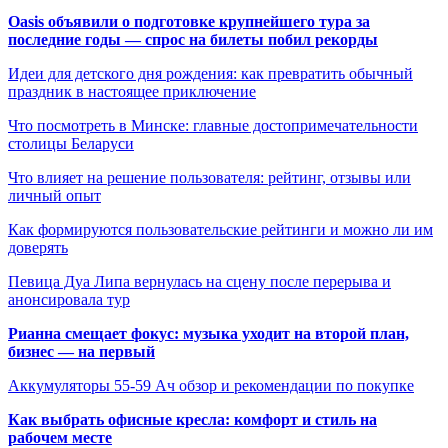
Oasis объявили о подготовке крупнейшего тура за
последние годы — спрос на билеты побил рекорды
Идеи для детского дня рождения: как превратить обычный
праздник в настоящее приключение
Что посмотреть в Минске: главные достопримечательности
столицы Беларуси
Что влияет на решение пользователя: рейтинг, отзывы или
личный опыт
Как формируются пользовательские рейтинги и можно ли им
доверять
Певица Дуа Липа вернулась на сцену после перерыва и
анонсировала тур
Рианна смещает фокус: музыка уходит на второй план,
бизнес — на первый
Аккумуляторы 55-59 Ач обзор и рекомендации по покупке
Как выбрать офисные кресла: комфорт и стиль на
рабочем месте