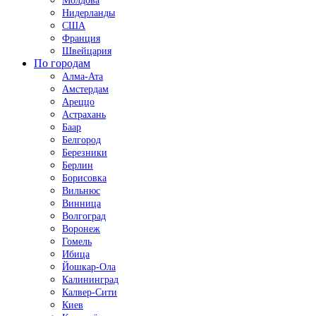
Молдова
Нидерланды
США
Франция
Швейцария
По городам
Алма-Ата
Амстердам
Ареццо
Астрахань
Баар
Белгород
Березники
Берлин
Борисовка
Вильнюс
Винница
Волгоград
Воронеж
Гомель
Ибица
Йошкар-Ола
Калининград
Калвер-Сити
Киев