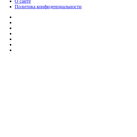
О сайте
Политика конфиденциальности
Facebook
Twitter
YouTube
vk.com
Одноклассники
Telegram
RSS
Кнопка
«Наверх»