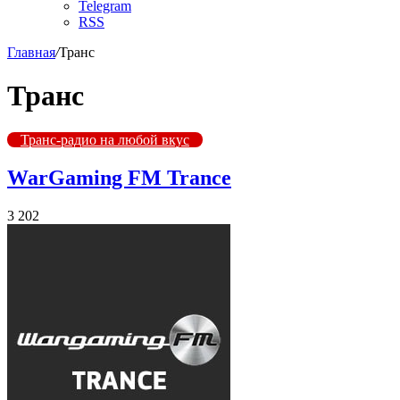
Telegram
RSS
Главная
/
Транс
Транс
Транс-радио на любой вкус
WarGaming FM Trance
3 202