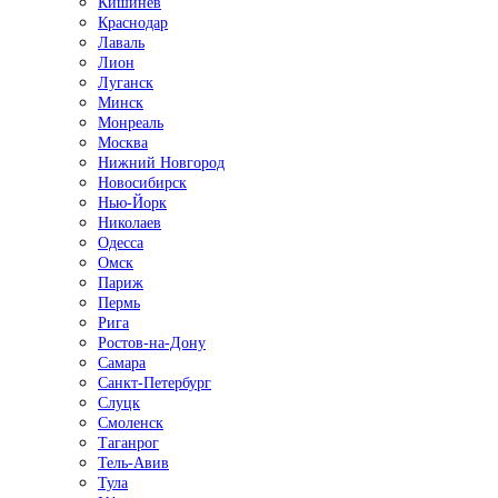
Кишинёв
Краснодар
Лаваль
Лион
Луганск
Минск
Монреаль
Москва
Нижний Новгород
Новосибирск
Нью-Йорк
Николаев
Одесса
Омск
Париж
Пермь
Рига
Ростов-на-Дону
Самара
Санкт-Петербург
Слуцк
Смоленск
Таганрог
Тель-Авив
Тула