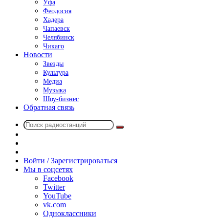
Уфа
Феодосия
Хадера
Чапаевск
Челябинск
Чикаго
Новости
Звезды
Культура
Медиа
Музыка
Шоу-бизнес
Обратная связь
Поиск
Switch
радиостанций
skin
Sidebar
Случайное
радио
Войти / Зарегистрироваться
Мы в соцсетях
Facebook
Twitter
YouTube
vk.com
Одноклассники