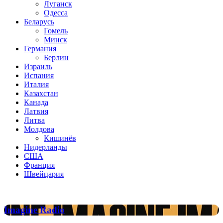
Луганск
Одесса
Беларусь
Гомель
Минск
Германия
Берлин
Израиль
Испания
Италия
Казахстан
Канада
Латвия
Литва
Молдова
Кишинёв
Нидерланды
США
Франция
Швейцария
Популярные радиостанции
Imagine
Imagine Radio
Radio