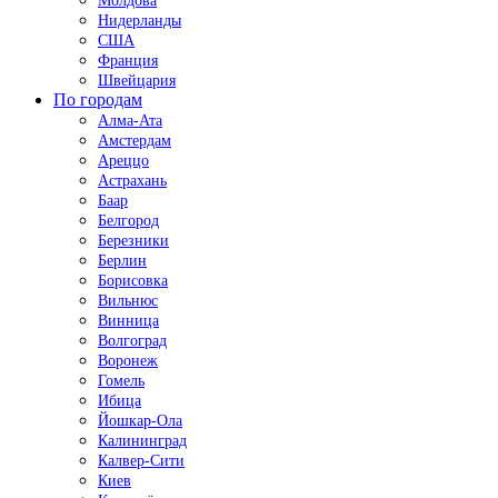
Молдова
Нидерланды
США
Франция
Швейцария
По городам
Алма-Ата
Амстердам
Ареццо
Астрахань
Баар
Белгород
Березники
Берлин
Борисовка
Вильнюс
Винница
Волгоград
Воронеж
Гомель
Ибица
Йошкар-Ола
Калининград
Калвер-Сити
Киев