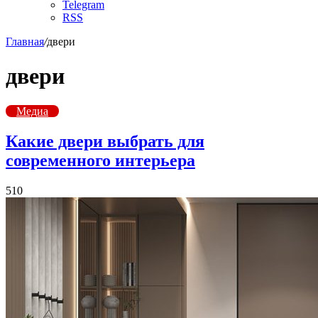
Telegram
RSS
Главная
/
двери
двери
Медиа
Какие двери выбрать для
современного интерьера
510