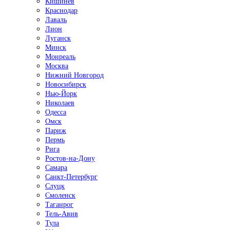
Кишинёв
Краснодар
Лаваль
Лион
Луганск
Минск
Монреаль
Москва
Нижний Новгород
Новосибирск
Нью-Йорк
Николаев
Одесса
Омск
Париж
Пермь
Рига
Ростов-на-Дону
Самара
Санкт-Петербург
Слуцк
Смоленск
Таганрог
Тель-Авив
Тула