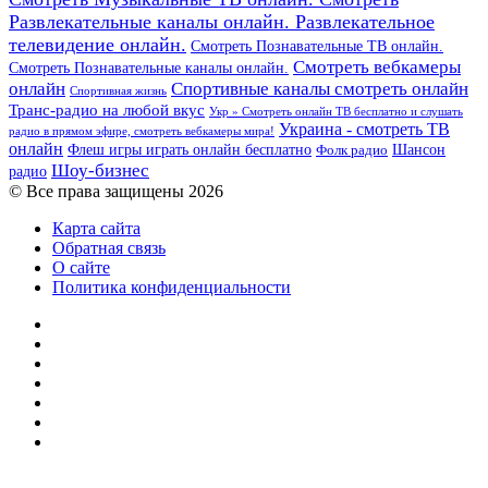
Развлекательные каналы онлайн. Развлекательное
телевидение онлайн.
Смотреть Познавательные ТВ онлайн.
Смотреть вебкамеры
Смотреть Познавательные каналы онлайн.
онлайн
Спортивные каналы смотреть онлайн
Спортивная жизнь
Транс-радио на любой вкус
Укр » Смотреть онлайн ТВ бесплатно и слушать
Украина - смотреть ТВ
радио в прямом эфире, смотреть вебкамеры мира!
онлайн
Шансон
Флеш игры играть онлайн бесплатно
Фолк радио
Шоу-бизнес
радио
© Все права защищены 2026
Карта сайта
Обратная связь
О сайте
Политика конфиденциальности
Facebook
Twitter
YouTube
vk.com
Одноклассники
Telegram
RSS
Кнопка