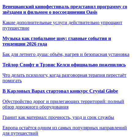
Венецианский кинофестиваль представил программу со
звёздами и фильмом о воссоединении Oasis
Какие дополнительные услуги действительно упрощают
путешествие
Музыка как глобальное шоу: главные события и
тенденции 2026 года
Бак для летнего душа: объём, нагрев и безопасная установка
Тейлор Свифт и Трэвис Келси официально поженились
Что делать психологу, когда разговорная терапия перестаёт
помогать
В Карловых Варах стартовал конкурс Crystal Globe
Обустройство дорог и прилегающих территорий: полный
обзор дорожного оборудования
Гранит как материал: прочность, уход и срок службы
Европа остаётся одним из самых популярных направлений
для путешествий