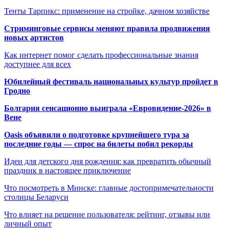
Тенты Тарпикс: применение на стройке, дачном хозяйстве
Стриминговые сервисы меняют правила продвижения
новых артистов
Как интернет помог сделать профессиональные знания
доступнее для всех
Юбилейный фестиваль национальных культур пройдет в
Гродно
Болгария сенсационно выиграла «Евровидение-2026» в
Вене
Oasis объявили о подготовке крупнейшего тура за
последние годы — спрос на билеты побил рекорды
Идеи для детского дня рождения: как превратить обычный
праздник в настоящее приключение
Что посмотреть в Минске: главные достопримечательности
столицы Беларуси
Что влияет на решение пользователя: рейтинг, отзывы или
личный опыт