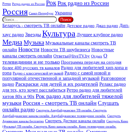
Рок
Рок радио из России
Ретро
Ретро-радио из России
Россия
Украина
Санкт-Петербург
Найти:
Дип-
Беларусь - смотреть ТВ онлайн
Джаз радио
Детское радио
Культура
Звезды
хаус радио
Лучшее клубное радио
Медиа
Музыка
Музыкальные каналы смотреть ТВ
Новости
онлайн
Новости ТВ шоубизнеса
Новостные
О
каналы смотреть онлайн
Ответы@liveTV.by
Отдых
телевидинии и не только
Программа передач на сегодня
более 400 русских тв каналов
Радио для любителей хип-хопа и
рэпа
Радио с самой новой и
Радио с классической музыкой
популярной отечественной и западной музыкой
Разговорное
Раскраски для детей и их родителей
Релакс радио
радио
для тех, кто хочет расслабиться
Ретро радио для любителей
Рок радио для любителей тяжелой
хитов 80х и 90х
Россия - смотреть ТВ онлайн
музыки
Слушать
онлайн радио
Смотреть Азербайджанское ТВ онлайн. Смотреть
Азербайджанские каналы онлайн. Азербайджанское телевидение онлайн.
Смотреть
Смотреть Десткие каналы онлайн
Армянские каналы бесплатно
Смотреть Кино
(Фильмы) ТВ онлайн. Смотреть Кино каналы онлайн. Кино телевидение онлайн.
Смотреть Музыкальные ТВ онлайн. Смотреть