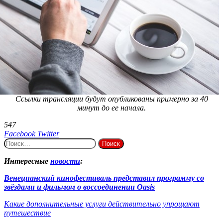
Ссылки трансляции будут опубликованы примерно за 40
минут до ее начала.
547
LinkedIn
Tumblr
Reddit
Вконтакте
Одноклассники
Skype
Messenger
Messenger
WhatsApp
Telegram
Viber
Line
Поделиться
Печатать
Facebook
Twitter
Найти:
через
электронную
почту
Интересные
новости
:
Венецианский кинофестиваль представил программу со
звёздами и фильмом о воссоединении Oasis
Какие дополнительные услуги действительно упрощают
путешествие