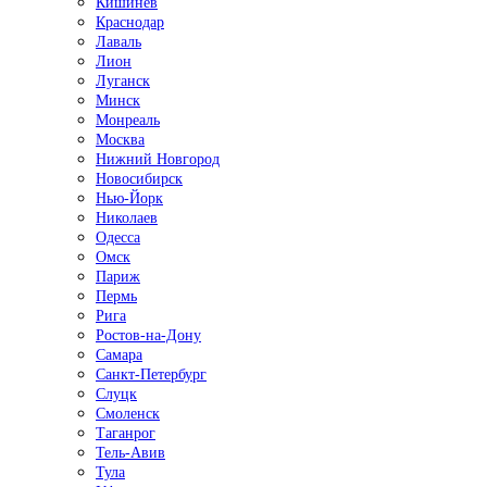
Кишинёв
Краснодар
Лаваль
Лион
Луганск
Минск
Монреаль
Москва
Нижний Новгород
Новосибирск
Нью-Йорк
Николаев
Одесса
Омск
Париж
Пермь
Рига
Ростов-на-Дону
Самара
Санкт-Петербург
Слуцк
Смоленск
Таганрог
Тель-Авив
Тула