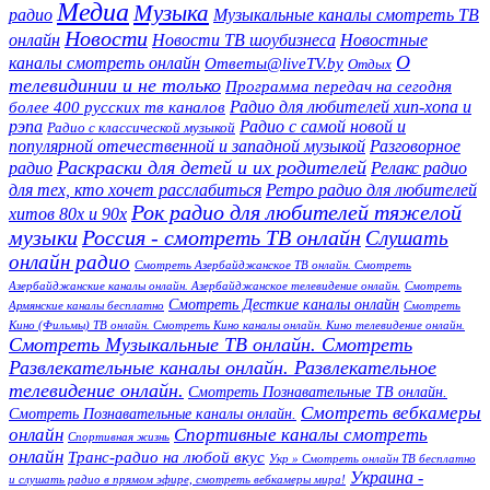
Медиа
Музыка
Музыкальные каналы смотреть ТВ
радио
Новости
онлайн
Новости ТВ шоубизнеса
Новостные
О
каналы смотреть онлайн
Ответы@liveTV.by
Отдых
телевидинии и не только
Программа передач на сегодня
более 400 русских тв каналов
Радио для любителей хип-хопа и
рэпа
Радио с самой новой и
Радио с классической музыкой
популярной отечественной и западной музыкой
Разговорное
Раскраски для детей и их родителей
Релакс радио
радио
для тех, кто хочет расслабиться
Ретро радио для любителей
Рок радио для любителей тяжелой
хитов 80х и 90х
Россия - смотреть ТВ онлайн
музыки
Слушать
онлайн радио
Смотреть Азербайджанское ТВ онлайн. Смотреть
Азербайджанские каналы онлайн. Азербайджанское телевидение онлайн.
Смотреть
Смотреть Десткие каналы онлайн
Армянские каналы бесплатно
Смотреть
Кино (Фильмы) ТВ онлайн. Смотреть Кино каналы онлайн. Кино телевидение онлайн.
Смотреть Музыкальные ТВ онлайн. Смотреть
Развлекательные каналы онлайн. Развлекательное
телевидение онлайн.
Смотреть Познавательные ТВ онлайн.
Смотреть вебкамеры
Смотреть Познавательные каналы онлайн.
онлайн
Спортивные каналы смотреть
Спортивная жизнь
онлайн
Транс-радио на любой вкус
Укр » Смотреть онлайн ТВ бесплатно
Украина -
и слушать радио в прямом эфире, смотреть вебкамеры мира!