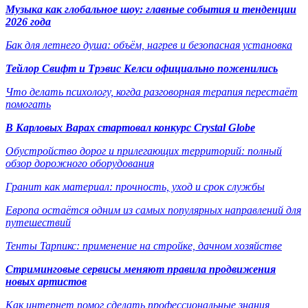
Музыка как глобальное шоу: главные события и тенденции
2026 года
Бак для летнего душа: объём, нагрев и безопасная установка
Тейлор Свифт и Трэвис Келси официально поженились
Что делать психологу, когда разговорная терапия перестаёт
помогать
В Карловых Варах стартовал конкурс Crystal Globe
Обустройство дорог и прилегающих территорий: полный
обзор дорожного оборудования
Гранит как материал: прочность, уход и срок службы
Европа остаётся одним из самых популярных направлений для
путешествий
Тенты Тарпикс: применение на стройке, дачном хозяйстве
Стриминговые сервисы меняют правила продвижения
новых артистов
Как интернет помог сделать профессиональные знания