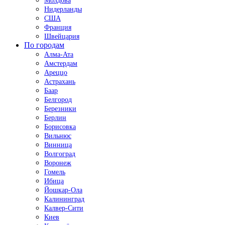
Молдова
Нидерланды
США
Франция
Швейцария
По городам
Алма-Ата
Амстердам
Ареццо
Астрахань
Баар
Белгород
Березники
Берлин
Борисовка
Вильнюс
Винница
Волгоград
Воронеж
Гомель
Ибица
Йошкар-Ола
Калининград
Калвер-Сити
Киев