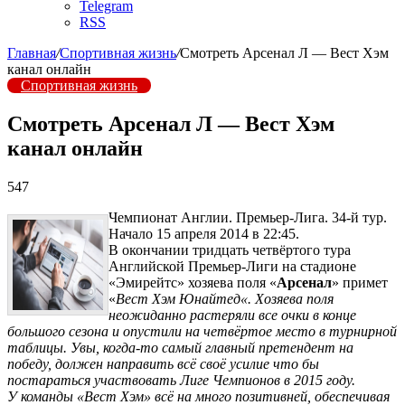
Telegram
RSS
Главная
/
Спортивная жизнь
/
Смотреть Арсенал Л — Вест Хэм
канал онлайн
Спортивная жизнь
Смотреть Арсенал Л — Вест Хэм
канал онлайн
547
Чемпионат Англии. Премьер-Лига. 34-й тур.
Начало 15 апреля 2014 в 22:45.
В окончании тридцать четвёртого тура
Английской Премьер-Лиги на стадионе
«Эмирейтс» хозяева поля «
Арсенал
» примет
«
Вест Хэм Юнайтед
«. Хозяева поля
неожиданно растеряли все очки в конце
большого сезона и опустили на четвёртое место в турнирной
таблицы. Увы, когда-то самый главный претендент на
победу, должен направить всё своё усилие что бы
постараться участвовать Лиге Чемпионов в 2015 году.
У команды «Вест Хэм» всё на много позитивней, обеспечивая