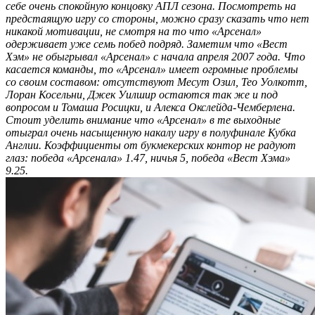
себе очень спокойную концовку АПЛ сезона. Посмотреть на
предстаящую игру со стороны, можно сразу сказать что нет
никакой мотивации, не смотря на то что «Арсенал»
одерживает уже семь побед подряд. Заметим что «Вест
Хэм» не обыгрывал «Арсенал» с начала апреля 2007 года. Что
касается команды, то «Арсенал» имеет огромные проблемы
со своим составом: отсутствуют Месут Озил, Тео Уолкотт,
Лоран Косельни, Джек Уилшир остаются так же и под
вопросом и Томаша Росицки, и Алекса Окслейда-Чемберлена.
Стоит уделить внимание что «Арсенал» в те выходные
отыграл очень насыщенную накалу игру в полуфинале Кубка
Англии. Коэффициенты от букмекерских контор не радуют
глаз: победа «Арсенала» 1.47, ничья 5, победа «Вест Хэма»
9.25.