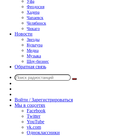
Уфа
Феодосия
Хадера
Чапаевск
Челябинск
Чикаго
Новости
Звезды
Культура
Медиа
Музыка
Шоу-бизнес
Обратная связь
Поиск
Switch
радиостанций
skin
Sidebar
Случайное
радио
Войти / Зарегистрироваться
Мы в соцсетях
Facebook
Twitter
YouTube
vk.com
Одноклассники