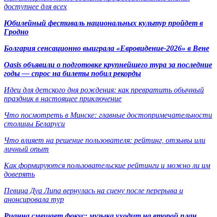
доступнее для всех
Юбилейный фестиваль национальных культур пройдет в
Гродно
Болгария сенсационно выиграла «Евровидение-2026» в Вене
Oasis объявили о подготовке крупнейшего тура за последние
годы — спрос на билеты побил рекорды
Идеи для детского дня рождения: как превратить обычный
праздник в настоящее приключение
Что посмотреть в Минске: главные достопримечательности
столицы Беларуси
Что влияет на решение пользователя: рейтинг, отзывы или
личный опыт
Как формируются пользовательские рейтинги и можно ли им
доверять
Певица Дуа Липа вернулась на сцену после перерыва и
анонсировала тур
Рианна смещает фокус: музыка уходит на второй план,