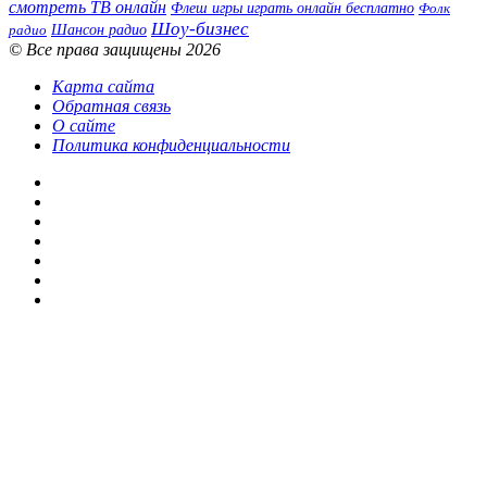
смотреть ТВ онлайн
Флеш игры играть онлайн бесплатно
Фолк
Шоу-бизнес
Шансон радио
радио
© Все права защищены 2026
Карта сайта
Обратная связь
О сайте
Политика конфиденциальности
Facebook
Twitter
YouTube
vk.com
Одноклассники
Telegram
RSS
Кнопка
«Наверх»