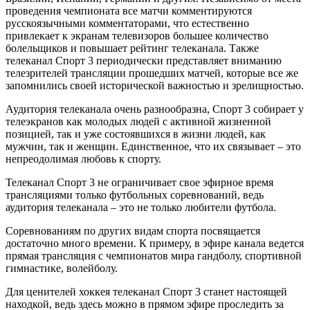
проведения чемпионата все матчи комментируются
русскоязычными комментаторами, что естественно
привлекает к экранам телевизоров большее количество
болельщиков и повышает рейтинг телеканала. Также
телеканал Спорт 3 периодически представляет вниманию
телезрителей трансляции прошедших матчей, которые все же
запомнились своей исторической важностью и зрелищностью.
Аудитория телеканала очень разнообразна, Спорт 3 собирает у
телеэкранов как молодых людей с активной жизненной
позицией, так и уже состоявшихся в жизни людей, как
мужчин, так и женщин. Единственное, что их связывает – это
непреодолимая любовь к спорту.
Телеканал Спорт 3 не ограничивает свое эфирное время
трансляциями только футбольных соревнований, ведь
аудитория телеканала – это не только любители футбола.
Соревнованиям по других видам спорта посвящается
достаточно много времени. К примеру, в эфире канала ведется
прямая трансляция с чемпионатов мира гандболу, спортивной
гимнастике, волейболу.
Для ценителей хоккея телеканал Спорт 3 станет настоящей
находкой, ведь здесь можно в прямом эфире проследить за