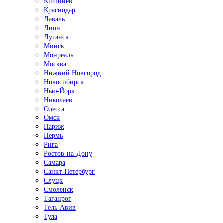
Кишинёв
Краснодар
Лаваль
Лион
Луганск
Минск
Монреаль
Москва
Нижний Новгород
Новосибирск
Нью-Йорк
Николаев
Одесса
Омск
Париж
Пермь
Рига
Ростов-на-Дону
Самара
Санкт-Петербург
Слуцк
Смоленск
Таганрог
Тель-Авив
Тула