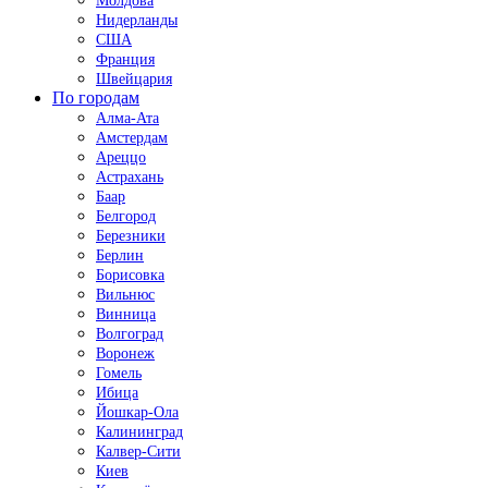
Молдова
Нидерланды
США
Франция
Швейцария
По городам
Алма-Ата
Амстердам
Ареццо
Астрахань
Баар
Белгород
Березники
Берлин
Борисовка
Вильнюс
Винница
Волгоград
Воронеж
Гомель
Ибица
Йошкар-Ола
Калининград
Калвер-Сити
Киев