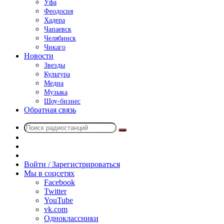
Уфа
Феодосия
Хадера
Чапаевск
Челябинск
Чикаго
Новости
Звезды
Культура
Медиа
Музыка
Шоу-бизнес
Обратная связь
Поиск
Switch
радиостанций
skin
Sidebar
Случайное
радио
Войти / Зарегистрироваться
Мы в соцсетях
Facebook
Twitter
YouTube
vk.com
Одноклассники