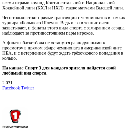
всеми играми команд Континентальной и Национальной
Хоккейной лиги (КХЛ и НХЛ), также матчами Высшей лиги.
Чего только стоят прямые трансляции с чемпионатов в рамках
турнира «Большого Шлема». Ведь игра в теннис очень
захватывает, и фанаты этого вида спорта с замиранием сердца
наблюдают за противостоянием пары игроков.
А фанаты баскетбола не останутся равнодушными к
просмотру в прямом эфире чемпионата в американской лиге
НБА, и с нетерпением будут ждать трёхочкового попадания в
кольцо.
На канале Спорт 3 для каждого зрителя найдется свой
любимый вид спорта.
2 031
LinkedIn
Tumblr
Reddit
Вконтакте
Одноклассники
Skype
Messenger
Messenger
WhatsApp
Telegram
Viber
Line
Поделиться
Печатать
Facebook
Twitter
через
электронную
Похожие радио
почту