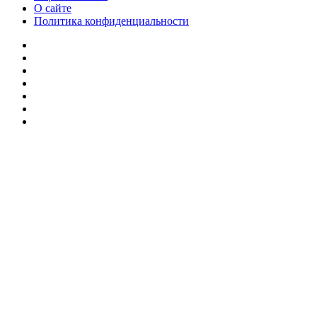
О сайте
Политика конфиденциальности
Facebook
Twitter
YouTube
vk.com
Одноклассники
Telegram
RSS
Кнопка
«Наверх»