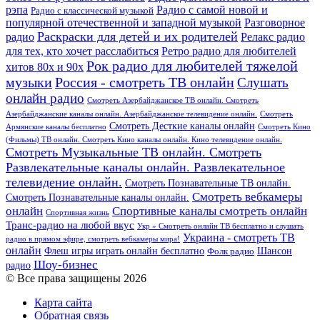
рэпа
Радио с самой новой и
Радио с классической музыкой
популярной отечественной и западной музыкой
Разговорное
Раскраски для детей и их родителей
Релакс радио
радио
для тех, кто хочет расслабиться
Ретро радио для любителей
Рок радио для любителей тяжелой
хитов 80х и 90х
Россия - смотреть ТВ онлайн
музыки
Слушать
онлайн радио
Смотреть Азербайджанское ТВ онлайн. Смотреть
Азербайджанские каналы онлайн. Азербайджанское телевидение онлайн.
Смотреть
Смотреть Десткие каналы онлайн
Армянские каналы бесплатно
Смотреть Кино
(Фильмы) ТВ онлайн. Смотреть Кино каналы онлайн. Кино телевидение онлайн.
Смотреть Музыкальные ТВ онлайн. Смотреть
Развлекательные каналы онлайн. Развлекательное
телевидение онлайн.
Смотреть Познавательные ТВ онлайн.
Смотреть вебкамеры
Смотреть Познавательные каналы онлайн.
онлайн
Спортивные каналы смотреть онлайн
Спортивная жизнь
Транс-радио на любой вкус
Укр » Смотреть онлайн ТВ бесплатно и слушать
Украина - смотреть ТВ
радио в прямом эфире, смотреть вебкамеры мира!
онлайн
Шансон
Флеш игры играть онлайн бесплатно
Фолк радио
Шоу-бизнес
радио
© Все права защищены 2026
Карта сайта
Обратная связь