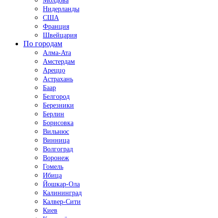
Молдова
Нидерланды
США
Франция
Швейцария
По городам
Алма-Ата
Амстердам
Ареццо
Астрахань
Баар
Белгород
Березники
Берлин
Борисовка
Вильнюс
Винница
Волгоград
Воронеж
Гомель
Ибица
Йошкар-Ола
Калининград
Калвер-Сити
Киев