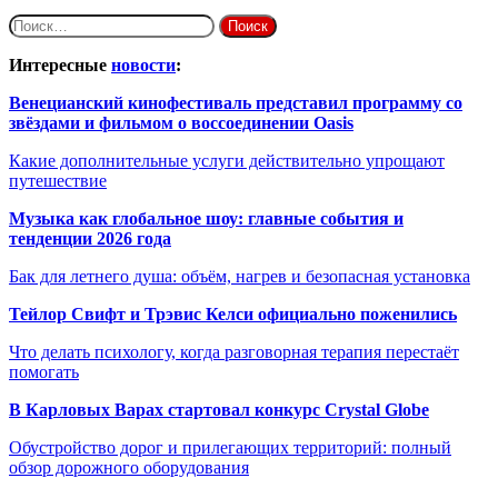
Найти:
Интересные
новости
:
Венецианский кинофестиваль представил программу со
звёздами и фильмом о воссоединении Oasis
Какие дополнительные услуги действительно упрощают
путешествие
Музыка как глобальное шоу: главные события и
тенденции 2026 года
Бак для летнего душа: объём, нагрев и безопасная установка
Тейлор Свифт и Трэвис Келси официально поженились
Что делать психологу, когда разговорная терапия перестаёт
помогать
В Карловых Варах стартовал конкурс Crystal Globe
Обустройство дорог и прилегающих территорий: полный
обзор дорожного оборудования