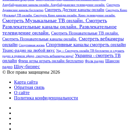
Азербайджанские каналы онлайн. Азербайджанское телевидение онлайн.
Смотреть
Смотреть Десткие каналы онлайн
Армянские каналы бесплатно
Смотреть Кино
(Фильмы) ТВ онлайн. Смотреть Кино каналы онлайн. Кино телевидение онлайн.
Смотреть Музыкальные ТВ онлайн. Смотреть
Развлекательные каналы онлайн. Развлекательное
телевидение онлайн.
Смотреть Познавательные ТВ онлайн.
Смотреть вебкамеры
Смотреть Познавательные каналы онлайн.
онлайн
Спортивные каналы смотреть онлайн
Спортивная жизнь
Транс-радио на любой вкус
Укр » Смотреть онлайн ТВ бесплатно и слушать
Украина - смотреть ТВ
радио в прямом эфире, смотреть вебкамеры мира!
онлайн
Шансон
Флеш игры играть онлайн бесплатно
Фолк радио
Шоу-бизнес
радио
© Все права защищены 2026
Карта сайта
Обратная связь
О сайте
Политика конфиденциальности
Facebook
Twitter
YouTube
vk.com
Одноклассники