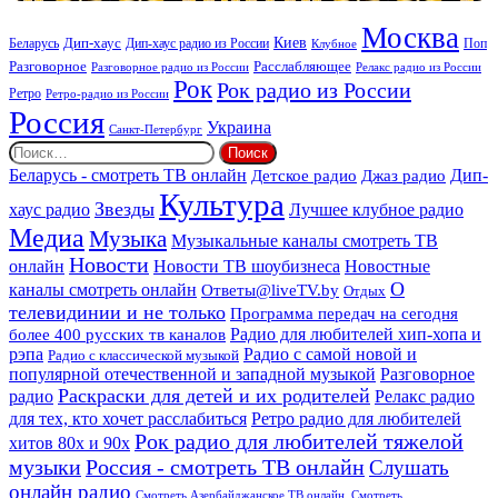
век
Москва
Киев
Дип-хаус
Беларусь
Дип-хаус радио из России
Клубное
Поп
Расслабляющее
Разговорное
Разговорное радио из России
Релакс радио из России
Рок
Рок радио из России
Ретро
Ретро-радио из России
Россия
Украина
Санкт-Петербург
Найти:
Дип-
Беларусь - смотреть ТВ онлайн
Джаз радио
Детское радио
Культура
Звезды
хаус радио
Лучшее клубное радио
Медиа
Музыка
Музыкальные каналы смотреть ТВ
Новости
онлайн
Новости ТВ шоубизнеса
Новостные
О
каналы смотреть онлайн
Ответы@liveTV.by
Отдых
телевидинии и не только
Программа передач на сегодня
более 400 русских тв каналов
Радио для любителей хип-хопа и
рэпа
Радио с самой новой и
Радио с классической музыкой
популярной отечественной и западной музыкой
Разговорное
Раскраски для детей и их родителей
Релакс радио
радио
для тех, кто хочет расслабиться
Ретро радио для любителей
Рок радио для любителей тяжелой
хитов 80х и 90х
Россия - смотреть ТВ онлайн
музыки
Слушать
онлайн радио
Смотреть Азербайджанское ТВ онлайн. Смотреть