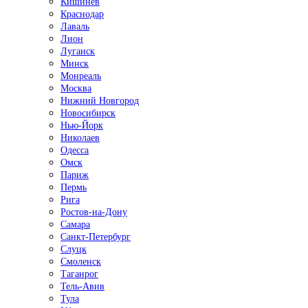
Кишинёв
Краснодар
Лаваль
Лион
Луганск
Минск
Монреаль
Москва
Нижний Новгород
Новосибирск
Нью-Йорк
Николаев
Одесса
Омск
Париж
Пермь
Рига
Ростов-на-Дону
Самара
Санкт-Петербург
Слуцк
Смоленск
Таганрог
Тель-Авив
Тула