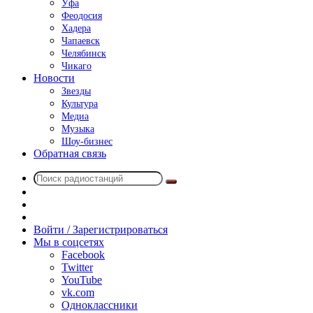
Уфа
Феодосия
Хадера
Чапаевск
Челябинск
Чикаго
Новости
Звезды
Культура
Медиа
Музыка
Шоу-бизнес
Обратная связь
Поиск
Switch
радиостанций
skin
Sidebar
Случайное
радио
Войти / Зарегистрироваться
Мы в соцсетях
Facebook
Twitter
YouTube
vk.com
Одноклассники