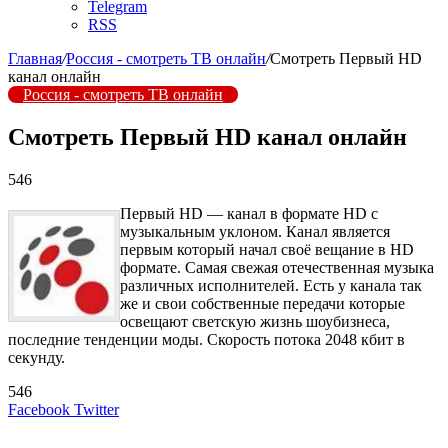
Telegram
RSS
Главная
/
Россия - смотреть ТВ онлайн
/
Смотреть Первый HD
канал онлайн
Россия - смотреть ТВ онлайн
Смотреть Первый HD канал онлайн
546
Первый HD — канал в формате HD с
музыкальным уклоном. Канал является
первым который начал своё вещание в HD
формате. Самая свежая отечественная музыка
различных исполнителей. Есть у канала так
же и свои собственные передачи которые
освещают светскую жизнь шоубизнеса,
последние тенденции моды. Скорость потока 2048 кбит в
секунду.
546
LinkedIn
Tumblr
Reddit
Вконтакте
Одноклассники
Skype
Messenger
Messenger
WhatsApp
Telegram
Viber
Line
Поделиться
Печатать
Facebook
Twitter
через
электронную