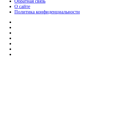
Обратная связь
О сайте
Политика конфиденциальности
Facebook
Twitter
YouTube
vk.com
Одноклассники
Telegram
RSS
Кнопка
«Наверх»