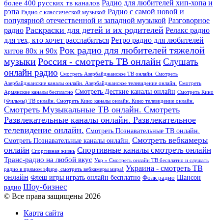
более 400 русских тв каналов
Радио для любителей хип-хопа и
рэпа
Радио с самой новой и
Радио с классической музыкой
популярной отечественной и западной музыкой
Разговорное
Раскраски для детей и их родителей
Релакс радио
радио
для тех, кто хочет расслабиться
Ретро радио для любителей
Рок радио для любителей тяжелой
хитов 80х и 90х
Россия - смотреть ТВ онлайн
музыки
Слушать
онлайн радио
Смотреть Азербайджанское ТВ онлайн. Смотреть
Азербайджанские каналы онлайн. Азербайджанское телевидение онлайн.
Смотреть
Смотреть Десткие каналы онлайн
Армянские каналы бесплатно
Смотреть Кино
(Фильмы) ТВ онлайн. Смотреть Кино каналы онлайн. Кино телевидение онлайн.
Смотреть Музыкальные ТВ онлайн. Смотреть
Развлекательные каналы онлайн. Развлекательное
телевидение онлайн.
Смотреть Познавательные ТВ онлайн.
Смотреть вебкамеры
Смотреть Познавательные каналы онлайн.
онлайн
Спортивные каналы смотреть онлайн
Спортивная жизнь
Транс-радио на любой вкус
Укр » Смотреть онлайн ТВ бесплатно и слушать
Украина - смотреть ТВ
радио в прямом эфире, смотреть вебкамеры мира!
онлайн
Шансон
Флеш игры играть онлайн бесплатно
Фолк радио
Шоу-бизнес
радио
© Все права защищены 2026
Карта сайта