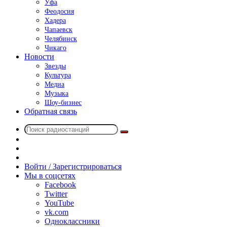
Уфа
Феодосия
Хадера
Чапаевск
Челябинск
Чикаго
Новости
Звезды
Культура
Медиа
Музыка
Шоу-бизнес
Обратная связь
Поиск
Switch
радиостанций
skin
Sidebar
Случайное
радио
Войти / Зарегистрироваться
Мы в соцсетях
Facebook
Twitter
YouTube
vk.com
Одноклассники