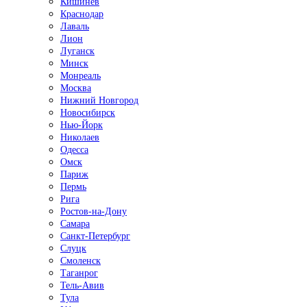
Кишинёв
Краснодар
Лаваль
Лион
Луганск
Минск
Монреаль
Москва
Нижний Новгород
Новосибирск
Нью-Йорк
Николаев
Одесса
Омск
Париж
Пермь
Рига
Ростов-на-Дону
Самара
Санкт-Петербург
Слуцк
Смоленск
Таганрог
Тель-Авив
Тула