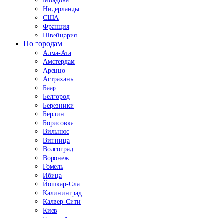
Молдова
Нидерланды
США
Франция
Швейцария
По городам
Алма-Ата
Амстердам
Ареццо
Астрахань
Баар
Белгород
Березники
Берлин
Борисовка
Вильнюс
Винница
Волгоград
Воронеж
Гомель
Ибица
Йошкар-Ола
Калининград
Калвер-Сити
Киев