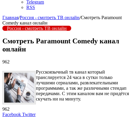
Telegram
RSS
Главная
/
Россия - смотреть ТВ онлайн
/
Смотреть Paramount
Comedy канал онлайн
Россия - смотреть ТВ онлайн
Смотреть Paramount Comedy канал
онлайн
962
Русскоязычный тв канал который
транслируется 24 часа в сутки только
лучшими сериалами, развлекательными
программами, а так же различными стендап
передачами. С этим каналом вам не придётся
скучать ни на минуту.
962
LinkedIn
Tumblr
Reddit
Вконтакте
Одноклассники
Skype
Messenger
Messenger
WhatsApp
Telegram
Viber
Line
Поделиться
Печатать
Facebook
Twitter
через
электронную
Похожие радио
почту