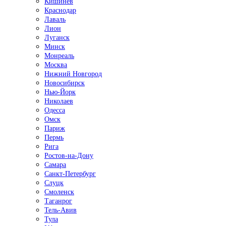
Кишинёв
Краснодар
Лаваль
Лион
Луганск
Минск
Монреаль
Москва
Нижний Новгород
Новосибирск
Нью-Йорк
Николаев
Одесса
Омск
Париж
Пермь
Рига
Ростов-на-Дону
Самара
Санкт-Петербург
Слуцк
Смоленск
Таганрог
Тель-Авив
Тула