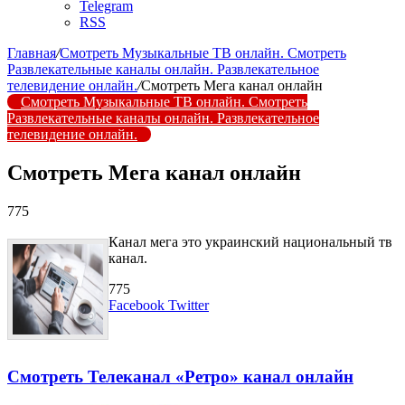
Telegram
RSS
Главная
/
Смотреть Музыкальные ТВ онлайн. Смотреть
Развлекательные каналы онлайн. Развлекательное
телевидение онлайн.
/
Смотреть Мега канал онлайн
Смотреть Музыкальные ТВ онлайн. Смотреть
Развлекательные каналы онлайн. Развлекательное
телевидение онлайн.
Смотреть Мега канал онлайн
775
Канал мега это украинский национальный тв
канал.
775
LinkedIn
Tumblr
Reddit
Вконтакте
Одноклассники
Skype
Messenger
Messenger
WhatsApp
Telegram
Viber
Line
Поделиться
Печатать
Facebook
Twitter
через
электронную
Похожие радио
почту
Смотреть Телеканал «Ретро» канал онлайн