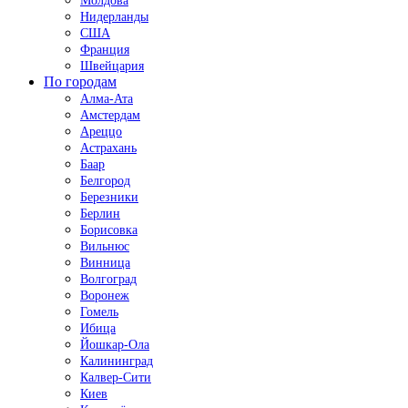
Молдова
Нидерланды
США
Франция
Швейцария
По городам
Алма-Ата
Амстердам
Ареццо
Астрахань
Баар
Белгород
Березники
Берлин
Борисовка
Вильнюс
Винница
Волгоград
Воронеж
Гомель
Ибица
Йошкар-Ола
Калининград
Калвер-Сити
Киев