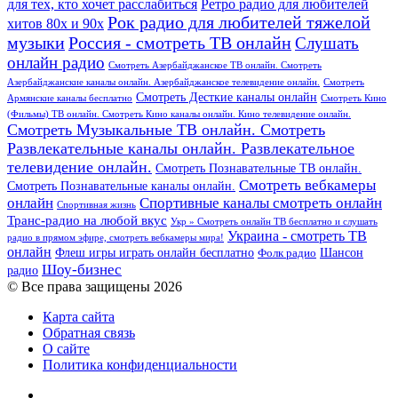
для тех, кто хочет расслабиться
Ретро радио для любителей
Рок радио для любителей тяжелой
хитов 80х и 90х
Россия - смотреть ТВ онлайн
музыки
Слушать
онлайн радио
Смотреть Азербайджанское ТВ онлайн. Смотреть
Азербайджанские каналы онлайн. Азербайджанское телевидение онлайн.
Смотреть
Смотреть Десткие каналы онлайн
Армянские каналы бесплатно
Смотреть Кино
(Фильмы) ТВ онлайн. Смотреть Кино каналы онлайн. Кино телевидение онлайн.
Смотреть Музыкальные ТВ онлайн. Смотреть
Развлекательные каналы онлайн. Развлекательное
телевидение онлайн.
Смотреть Познавательные ТВ онлайн.
Смотреть вебкамеры
Смотреть Познавательные каналы онлайн.
онлайн
Спортивные каналы смотреть онлайн
Спортивная жизнь
Транс-радио на любой вкус
Укр » Смотреть онлайн ТВ бесплатно и слушать
Украина - смотреть ТВ
радио в прямом эфире, смотреть вебкамеры мира!
онлайн
Шансон
Флеш игры играть онлайн бесплатно
Фолк радио
Шоу-бизнес
радио
© Все права защищены 2026
Карта сайта
Обратная связь
О сайте
Политика конфиденциальности
Facebook