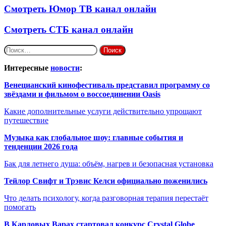
Смотреть Юмор ТВ канал онлайн
Смотреть СТБ канал онлайн
Найти:
Интересные
новости
:
Венецианский кинофестиваль представил программу со
звёздами и фильмом о воссоединении Oasis
Какие дополнительные услуги действительно упрощают
путешествие
Музыка как глобальное шоу: главные события и
тенденции 2026 года
Бак для летнего душа: объём, нагрев и безопасная установка
Тейлор Свифт и Трэвис Келси официально поженились
Что делать психологу, когда разговорная терапия перестаёт
помогать
В Карловых Варах стартовал конкурс Crystal Globe