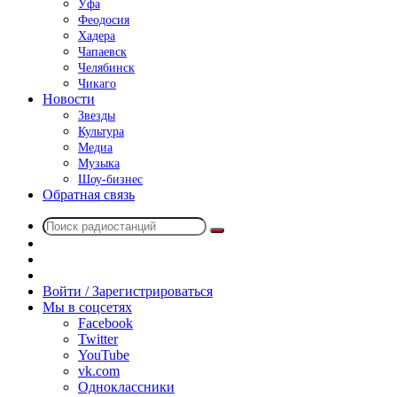
Уфа
Феодосия
Хадера
Чапаевск
Челябинск
Чикаго
Новости
Звезды
Культура
Медиа
Музыка
Шоу-бизнес
Обратная связь
Поиск
Switch
радиостанций
skin
Sidebar
Случайное
радио
Войти / Зарегистрироваться
Мы в соцсетях
Facebook
Twitter
YouTube
vk.com
Одноклассники