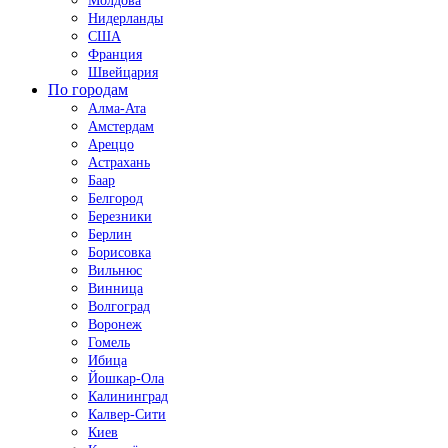
Молдова
Нидерланды
США
Франция
Швейцария
По городам
Алма-Ата
Амстердам
Ареццо
Астрахань
Баар
Белгород
Березники
Берлин
Борисовка
Вильнюс
Винница
Волгоград
Воронеж
Гомель
Ибица
Йошкар-Ола
Калининград
Калвер-Сити
Киев