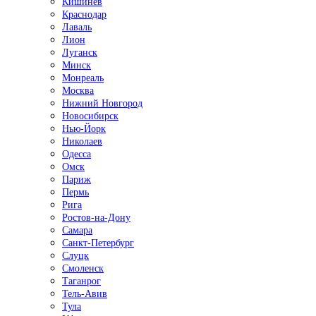
Кишинёв
Краснодар
Лаваль
Лион
Луганск
Минск
Монреаль
Москва
Нижний Новгород
Новосибирск
Нью-Йорк
Николаев
Одесса
Омск
Париж
Пермь
Рига
Ростов-на-Дону
Самара
Санкт-Петербург
Слуцк
Смоленск
Таганрог
Тель-Авив
Тула