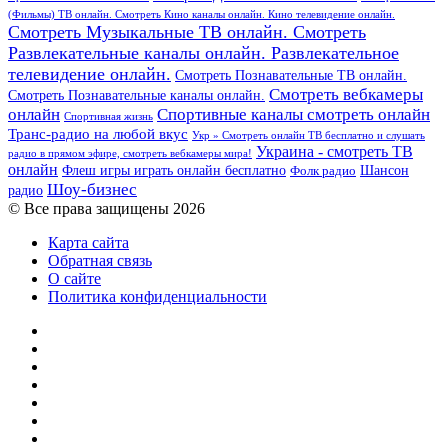
(Фильмы) ТВ онлайн. Смотреть Кино каналы онлайн. Кино телевидение онлайн.
Смотреть Музыкальные ТВ онлайн. Смотреть
Развлекательные каналы онлайн. Развлекательное
телевидение онлайн.
Смотреть Познавательные ТВ онлайн.
Смотреть вебкамеры
Смотреть Познавательные каналы онлайн.
онлайн
Спортивные каналы смотреть онлайн
Спортивная жизнь
Транс-радио на любой вкус
Укр » Смотреть онлайн ТВ бесплатно и слушать
Украина - смотреть ТВ
радио в прямом эфире, смотреть вебкамеры мира!
онлайн
Шансон
Флеш игры играть онлайн бесплатно
Фолк радио
Шоу-бизнес
радио
© Все права защищены 2026
Карта сайта
Обратная связь
О сайте
Политика конфиденциальности
Facebook
Twitter
YouTube
vk.com
Одноклассники
Telegram
RSS