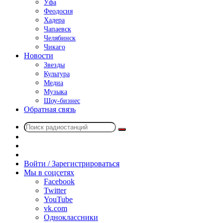
Уфа
Феодосия
Хадера
Чапаевск
Челябинск
Чикаго
Новости
Звезды
Культура
Медиа
Музыка
Шоу-бизнес
Обратная связь
Поиск
Switch
радиостанций
skin
Sidebar
Случайное
радио
Войти / Зарегистрироваться
Мы в соцсетях
Facebook
Twitter
YouTube
vk.com
Одноклассники