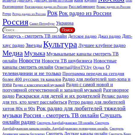
Киев
Дип-хаус
Беларусь
Дип-хаус радио из России
Клубное
Поп
Расслабляющее
Разговорное
Разговорное радио из России
Релакс радио из России
Рок
Рок радио из России
Ретро
Ретро-радио из России
Россия
Украина
Санкт-Петербург
Найти:
Дип-
Беларусь - смотреть ТВ онлайн
Джаз радио
Детское радио
Культура
Звезды
хаус радио
Лучшее клубное радио
Медиа
Музыка
Музыкальные каналы смотреть ТВ
Новости
онлайн
Новости ТВ шоубизнеса
Новостные
О
каналы смотреть онлайн
Ответы@liveTV.by
Отдых
телевидинии и не только
Программа передач на сегодня
более 400 русских тв каналов
Радио для любителей хип-хопа и
рэпа
Радио с самой новой и
Радио с классической музыкой
популярной отечественной и западной музыкой
Разговорное
Раскраски для детей и их родителей
Релакс радио
радио
для тех, кто хочет расслабиться
Ретро радио для любителей
Рок радио для любителей тяжелой
хитов 80х и 90х
Россия - смотреть ТВ онлайн
музыки
Слушать
онлайн радио
Смотреть Азербайджанское ТВ онлайн. Смотреть
Азербайджанские каналы онлайн. Азербайджанское телевидение онлайн.
Смотреть
Смотреть Десткие каналы онлайн
Армянские каналы бесплатно
Смотреть Кино