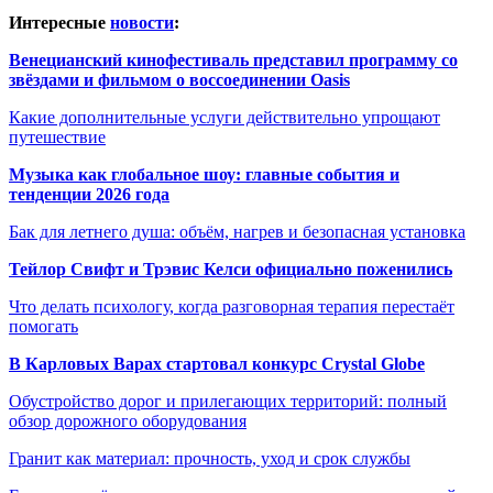
Интересные
новости
:
Венецианский кинофестиваль представил программу со
звёздами и фильмом о воссоединении Oasis
Какие дополнительные услуги действительно упрощают
путешествие
Музыка как глобальное шоу: главные события и
тенденции 2026 года
Бак для летнего душа: объём, нагрев и безопасная установка
Тейлор Свифт и Трэвис Келси официально поженились
Что делать психологу, когда разговорная терапия перестаёт
помогать
В Карловых Варах стартовал конкурс Crystal Globe
Обустройство дорог и прилегающих территорий: полный
обзор дорожного оборудования
Гранит как материал: прочность, уход и срок службы