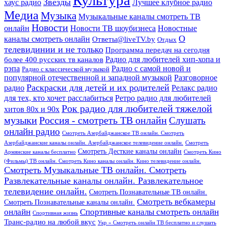
Культура
Звезды
хаус радио
Лучшее клубное радио
Медиа
Музыка
Музыкальные каналы смотреть ТВ
Новости
онлайн
Новости ТВ шоубизнеса
Новостные
О
каналы смотреть онлайн
Ответы@liveTV.by
Отдых
телевидинии и не только
Программа передач на сегодня
более 400 русских тв каналов
Радио для любителей хип-хопа и
рэпа
Радио с самой новой и
Радио с классической музыкой
популярной отечественной и западной музыкой
Разговорное
Раскраски для детей и их родителей
Релакс радио
радио
для тех, кто хочет расслабиться
Ретро радио для любителей
Рок радио для любителей тяжелой
хитов 80х и 90х
Россия - смотреть ТВ онлайн
музыки
Слушать
онлайн радио
Смотреть Азербайджанское ТВ онлайн. Смотреть
Азербайджанские каналы онлайн. Азербайджанское телевидение онлайн.
Смотреть
Смотреть Десткие каналы онлайн
Армянские каналы бесплатно
Смотреть Кино
(Фильмы) ТВ онлайн. Смотреть Кино каналы онлайн. Кино телевидение онлайн.
Смотреть Музыкальные ТВ онлайн. Смотреть
Развлекательные каналы онлайн. Развлекательное
телевидение онлайн.
Смотреть Познавательные ТВ онлайн.
Смотреть вебкамеры
Смотреть Познавательные каналы онлайн.
онлайн
Спортивные каналы смотреть онлайн
Спортивная жизнь
Транс-радио на любой вкус
Укр » Смотреть онлайн ТВ бесплатно и слушать