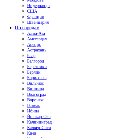
Молдова
Нидерланды
США
Франция
Швейцария
По городам
Алма-Ата
Амстердам
Ареццо
Астрахань
Баар
Белгород
Березники
Берлин
Борисовка
Вильнюс
Винница
Волгоград
Воронеж
Гомель
Ибица
Йошкар-Ола
Калининград
Калвер-Сити
Киев