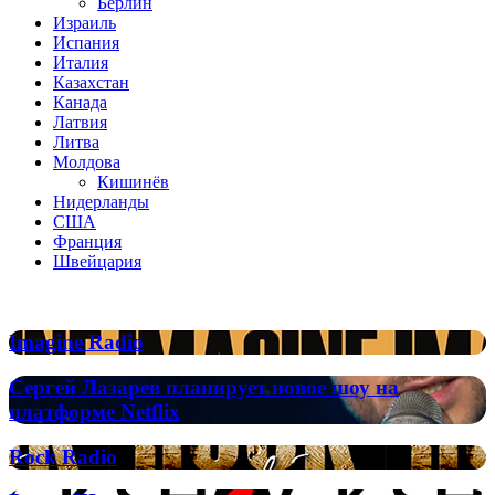
Берлин
Израиль
Испания
Италия
Казахстан
Канада
Латвия
Литва
Молдова
Кишинёв
Нидерланды
США
Франция
Швейцария
Популярные радиостанции
Imagine
Imagine Radio
Radio
Сергей
Сергей Лазарев планирует новое шоу на
Лазарев
платформе Netflix
планирует
новое
Rock
Rock Radio
шоу
Radio
на