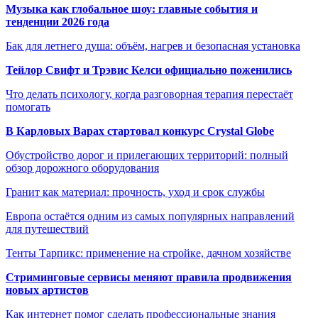
Музыка как глобальное шоу: главные события и
тенденции 2026 года
Бак для летнего душа: объём, нагрев и безопасная установка
Тейлор Свифт и Трэвис Келси официально поженились
Что делать психологу, когда разговорная терапия перестаёт
помогать
В Карловых Варах стартовал конкурс Crystal Globe
Обустройство дорог и прилегающих территорий: полный
обзор дорожного оборудования
Гранит как материал: прочность, уход и срок службы
Европа остаётся одним из самых популярных направлений
для путешествий
Тенты Тарпикс: применение на стройке, дачном хозяйстве
Стриминговые сервисы меняют правила продвижения
новых артистов
Как интернет помог сделать профессиональные знания