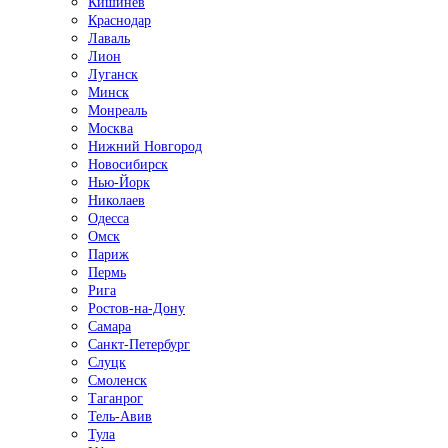
Кишинёв
Краснодар
Лаваль
Лион
Луганск
Минск
Монреаль
Москва
Нижний Новгород
Новосибирск
Нью-Йорк
Николаев
Одесса
Омск
Париж
Пермь
Рига
Ростов-на-Дону
Самара
Санкт-Петербург
Слуцк
Смоленск
Таганрог
Тель-Авив
Тула