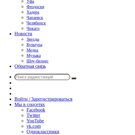
Уфа
Феодосия
Хадера
Чапаевск
Челябинск
Чикаго
Новости
Звезды
Культура
Медиа
Музыка
Шоу-бизнес
Обратная связь
Поиск
Switch
радиостанций
skin
Sidebar
Случайное
радио
Войти / Зарегистрироваться
Мы в соцсетях
Facebook
Twitter
YouTube
vk.com
Одноклассники