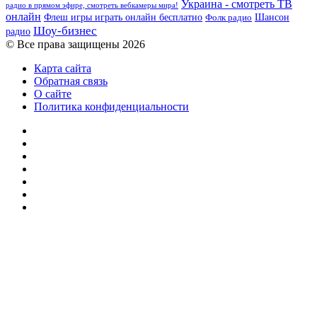
Украина - смотреть ТВ
радио в прямом эфире, смотреть вебкамеры мира!
онлайн
Шансон
Флеш игры играть онлайн бесплатно
Фолк радио
Шоу-бизнес
радио
© Все права защищены 2026
Карта сайта
Обратная связь
О сайте
Политика конфиденциальности
Facebook
Twitter
YouTube
vk.com
Одноклассники
Telegram
RSS
Кнопка
«Наверх»