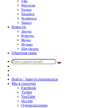
Уфа
Феодосия
Хадера
Чапаевск
Челябинск
Чикаго
Новости
Звезды
Культура
Медиа
Музыка
Шоу-бизнес
Обратная связь
Поиск
Switch
радиостанций
skin
Sidebar
Случайное
радио
Войти / Зарегистрироваться
Мы в соцсетях
Facebook
Twitter
YouTube
vk.com
Одноклассники