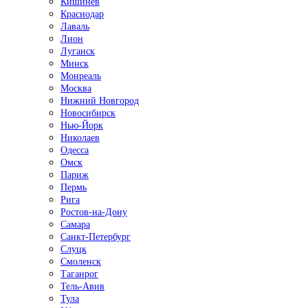
Кишинёв
Краснодар
Лаваль
Лион
Луганск
Минск
Монреаль
Москва
Нижний Новгород
Новосибирск
Нью-Йорк
Николаев
Одесса
Омск
Париж
Пермь
Рига
Ростов-на-Дону
Самара
Санкт-Петербург
Слуцк
Смоленск
Таганрог
Тель-Авив
Тула