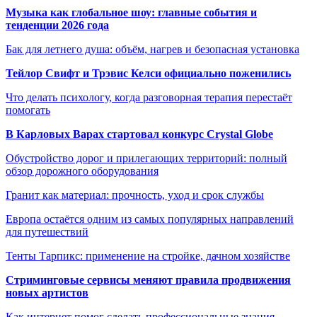
Музыка как глобальное шоу: главные события и
тенденции 2026 года
Бак для летнего душа: объём, нагрев и безопасная установка
Тейлор Свифт и Трэвис Келси официально поженились
Что делать психологу, когда разговорная терапия перестаёт
помогать
В Карловых Варах стартовал конкурс Crystal Globe
Обустройство дорог и прилегающих территорий: полный
обзор дорожного оборудования
Гранит как материал: прочность, уход и срок службы
Европа остаётся одним из самых популярных направлений
для путешествий
Тенты Тарпикс: применение на стройке, дачном хозяйстве
Стриминговые сервисы меняют правила продвижения
новых артистов
Как интернет помог сделать профессиональные знания