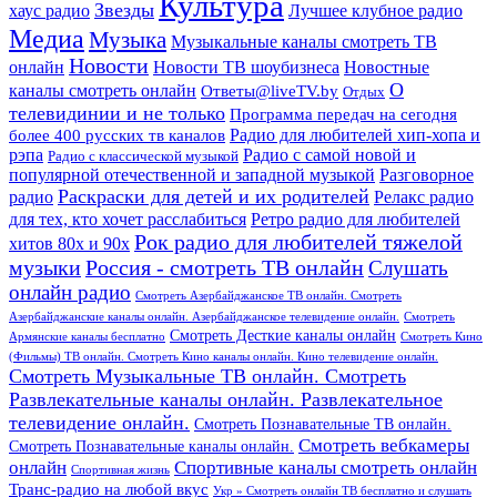
Культура
Звезды
хаус радио
Лучшее клубное радио
Медиа
Музыка
Музыкальные каналы смотреть ТВ
Новости
онлайн
Новости ТВ шоубизнеса
Новостные
О
каналы смотреть онлайн
Ответы@liveTV.by
Отдых
телевидинии и не только
Программа передач на сегодня
более 400 русских тв каналов
Радио для любителей хип-хопа и
рэпа
Радио с самой новой и
Радио с классической музыкой
популярной отечественной и западной музыкой
Разговорное
Раскраски для детей и их родителей
Релакс радио
радио
для тех, кто хочет расслабиться
Ретро радио для любителей
Рок радио для любителей тяжелой
хитов 80х и 90х
Россия - смотреть ТВ онлайн
музыки
Слушать
онлайн радио
Смотреть Азербайджанское ТВ онлайн. Смотреть
Азербайджанские каналы онлайн. Азербайджанское телевидение онлайн.
Смотреть
Смотреть Десткие каналы онлайн
Армянские каналы бесплатно
Смотреть Кино
(Фильмы) ТВ онлайн. Смотреть Кино каналы онлайн. Кино телевидение онлайн.
Смотреть Музыкальные ТВ онлайн. Смотреть
Развлекательные каналы онлайн. Развлекательное
телевидение онлайн.
Смотреть Познавательные ТВ онлайн.
Смотреть вебкамеры
Смотреть Познавательные каналы онлайн.
онлайн
Спортивные каналы смотреть онлайн
Спортивная жизнь
Транс-радио на любой вкус
Укр » Смотреть онлайн ТВ бесплатно и слушать