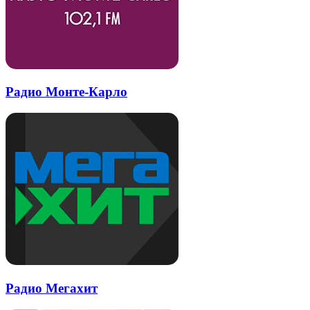
Радио Монте-Карло
Радио Мегахит