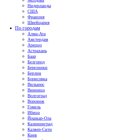
Молдова
Нидерланды
США
Франция
Швейцария
По городам
Алма-Ата
Амстердам
Ареццо
Астрахань
Баар
Белгород
Березники
Берлин
Борисовка
Вильнюс
Винница
Волгоград
Воронеж
Гомель
Ибица
Йошкар-Ола
Калининград
Калвер-Сити
Киев