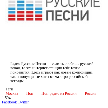
Радио Русские Песни — если ты любишь русский
вокал, то эта интернет станция тебе точно
понравится. Здесь играют как новые композиции,
так и популярные хиты от маэстро российской
эстрады.
Теги
Москва
Поп
Поп-радио из России
Россия
1 594
LinkedIn
Tumblr
Reddit
Вконтакте
Одноклассники
Skype
Messenger
Messenger
WhatsApp
Telegram
Viber
Line
Поделиться
Печатать
Facebook
Twitter
через