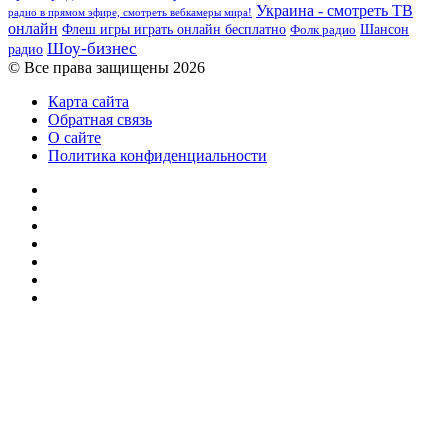
Украина - смотреть ТВ
радио в прямом эфире, смотреть вебкамеры мира!
онлайн
Шансон
Флеш игры играть онлайн бесплатно
Фолк радио
Шоу-бизнес
радио
© Все права защищены 2026
Карта сайта
Обратная связь
О сайте
Политика конфиденциальности
Facebook
Twitter
YouTube
vk.com
Одноклассники
Telegram
RSS
Кнопка
«Наверх»