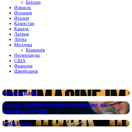
Берлин
Израиль
Испания
Италия
Казахстан
Канада
Латвия
Литва
Молдова
Кишинёв
Нидерланды
США
Франция
Швейцария
Популярные радиостанции
Imagine
Imagine Radio
Radio
Сергей
Сергей Лазарев планирует новое шоу на
Лазарев
платформе Netflix
планирует
новое
Rock
Rock Radio
шоу
Radio
на