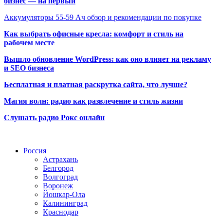
бизнес — на первый
Аккумуляторы 55-59 Ач обзор и рекомендации по покупке
Как выбрать офисные кресла: комфорт и стиль на
рабочем месте
Вышло обновление WordPress: как оно влияет на рекламу
и SEO бизнеса
Бесплатная и платная раскрутка сайта, что лучше?
Магия волн: радио как развлечение и стиль жизни
Слушать радио Рокс онлайн
Радио по странам
Россия
Астрахань
Белгород
Волгоград
Воронеж
Йошкар-Ола
Калининград
Краснодар