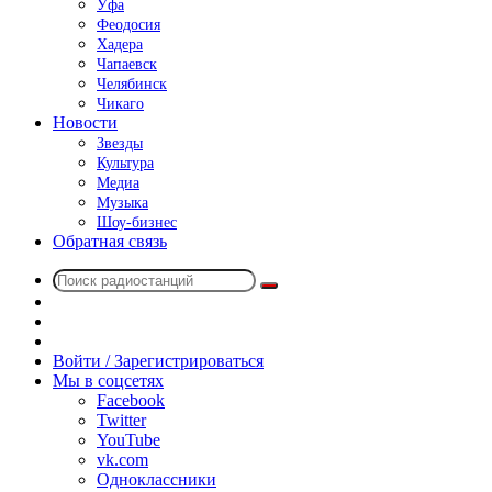
Уфа
Феодосия
Хадера
Чапаевск
Челябинск
Чикаго
Новости
Звезды
Культура
Медиа
Музыка
Шоу-бизнес
Обратная связь
Поиск
Switch
радиостанций
skin
Sidebar
Случайное
радио
Войти / Зарегистрироваться
Мы в соцсетях
Facebook
Twitter
YouTube
vk.com
Одноклассники