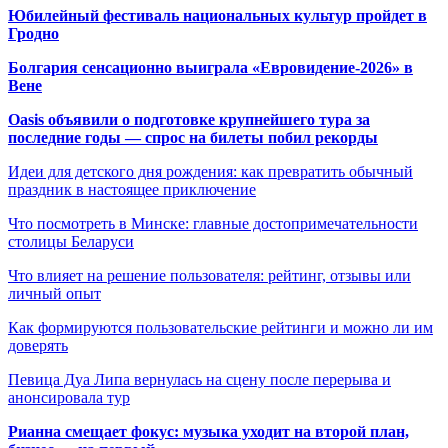
Юбилейный фестиваль национальных культур пройдет в
Гродно
Болгария сенсационно выиграла «Евровидение-2026» в
Вене
Oasis объявили о подготовке крупнейшего тура за
последние годы — спрос на билеты побил рекорды
Идеи для детского дня рождения: как превратить обычный
праздник в настоящее приключение
Что посмотреть в Минске: главные достопримечательности
столицы Беларуси
Что влияет на решение пользователя: рейтинг, отзывы или
личный опыт
Как формируются пользовательские рейтинги и можно ли им
доверять
Певица Дуа Липа вернулась на сцену после перерыва и
анонсировала тур
Рианна смещает фокус: музыка уходит на второй план,