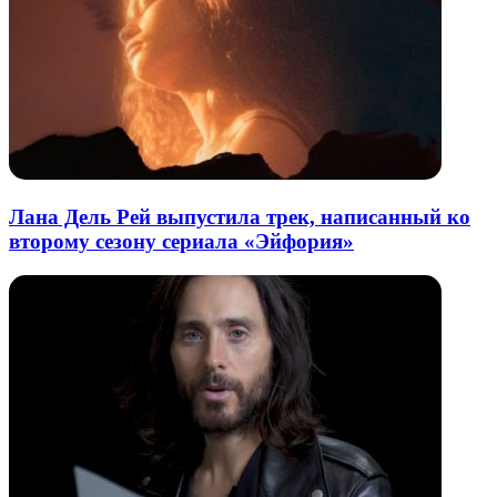
Лана Дель Рей выпустила трек, написанный ко
второму сезону сериала «Эйфория»