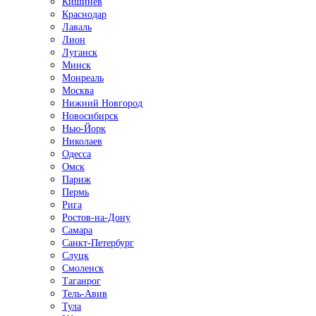
Кишинёв
Краснодар
Лаваль
Лион
Луганск
Минск
Монреаль
Москва
Нижний Новгород
Новосибирск
Нью-Йорк
Николаев
Одесса
Омск
Париж
Пермь
Рига
Ростов-на-Дону
Самара
Санкт-Петербург
Слуцк
Смоленск
Таганрог
Тель-Авив
Тула