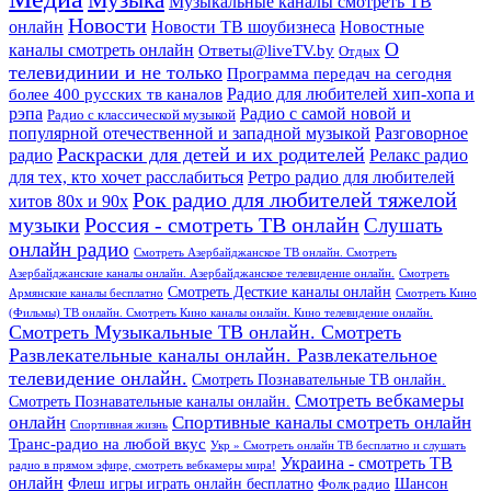
Музыка
Музыкальные каналы смотреть ТВ
Новости
онлайн
Новости ТВ шоубизнеса
Новостные
О
каналы смотреть онлайн
Ответы@liveTV.by
Отдых
телевидинии и не только
Программа передач на сегодня
более 400 русских тв каналов
Радио для любителей хип-хопа и
рэпа
Радио с самой новой и
Радио с классической музыкой
популярной отечественной и западной музыкой
Разговорное
Раскраски для детей и их родителей
Релакс радио
радио
для тех, кто хочет расслабиться
Ретро радио для любителей
Рок радио для любителей тяжелой
хитов 80х и 90х
Россия - смотреть ТВ онлайн
музыки
Слушать
онлайн радио
Смотреть Азербайджанское ТВ онлайн. Смотреть
Азербайджанские каналы онлайн. Азербайджанское телевидение онлайн.
Смотреть
Смотреть Десткие каналы онлайн
Армянские каналы бесплатно
Смотреть Кино
(Фильмы) ТВ онлайн. Смотреть Кино каналы онлайн. Кино телевидение онлайн.
Смотреть Музыкальные ТВ онлайн. Смотреть
Развлекательные каналы онлайн. Развлекательное
телевидение онлайн.
Смотреть Познавательные ТВ онлайн.
Смотреть вебкамеры
Смотреть Познавательные каналы онлайн.
онлайн
Спортивные каналы смотреть онлайн
Спортивная жизнь
Транс-радио на любой вкус
Укр » Смотреть онлайн ТВ бесплатно и слушать
Украина - смотреть ТВ
радио в прямом эфире, смотреть вебкамеры мира!
онлайн
Шансон
Флеш игры играть онлайн бесплатно
Фолк радио