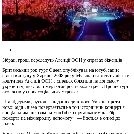
Зібрані гроші передадуть Агенції ООН у справах біженців
Британський рок-гурт Queen опублікував на ютубі запис
свого виступу у Харкові 2008 року. Музиканти хочуть зібрати
кошти для Агенції ООН у справах біженців на допомогу
українцям, що стали жертвами російської агресії. Про це гурт
оголосив у своїх соціальних мережах.
“На підтримку зусиль із надання допомоги Україні проти
нової біди Queen повертається на той історичний концерт зі
спеціальним показом на YouTube, спрямованим на збір
пожертв на міжнародну допомогу”, — йдеться в описі до
відео.
Нагадаємо, Queen приїжджали до міста, що наразі є одним з