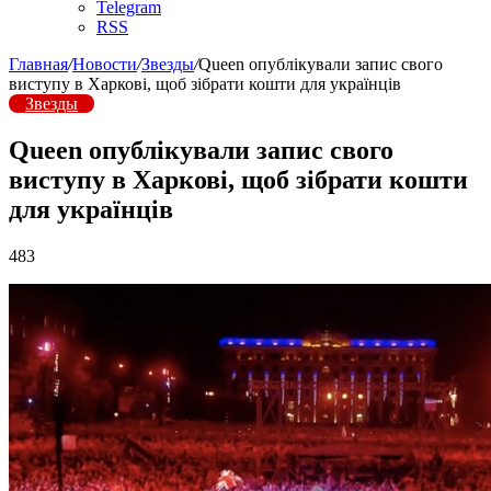
Telegram
RSS
Главная
/
Новости
/
Звезды
/
Queen опублікували запис свого
виступу в Харкові, щоб зібрати кошти для українців
Звезды
Queen опублікували запис свого
виступу в Харкові, щоб зібрати кошти
для українців
483