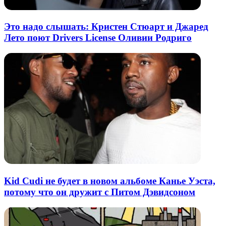
Это надо слышать: Кристен Стюарт и Джаред
Лето поют Drivers License Оливии Родриго
Kid Cudi не будет в новом альбоме Канье Уэста,
потому что он дружит с Питом Дэвидсоном