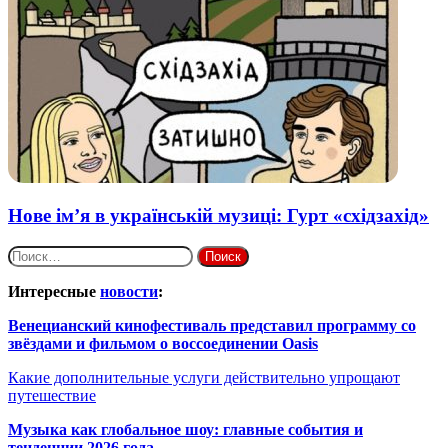
Нове ім’я в українській музиці: Гурт «східзахід»
Найти:
Интересные
новости
:
Венецианский кинофестиваль представил программу со
звёздами и фильмом о воссоединении Oasis
Какие дополнительные услуги действительно упрощают
путешествие
Музыка как глобальное шоу: главные события и
тенденции 2026 года