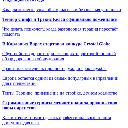
Бак для летнего душа: объём, нагрев и безопасная установка
Тейлор Свифт и Трэвис Келси официально поженились
Что делать психологу, когда разговорная терапия перестаёт
помогать
В Карловых Варах стартовал конкурс Crystal Globe
Обустройство дорог и прилегающих территорий: полный
обзор дорожного оборудования
Гранит как материал: прочность, уход и срок службы
Европа остаётся одним из самых популярных направлений
для путешествий
Тенты Тарпикс: применение на стройке, дачном хозяйстве
Стриминговые сервисы меняют правила продвижения
новых артистов
Как интернет помог сделать профессиональные знания
доступнее для всех