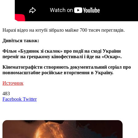
Наразі відео на ютубі зібрало майже 700 тисяч переглядів.
Дивіться також:
Фільм «Будинок зі скалок» про події на сході України
переміг на грецькому кінофестивалі і йде на «Оскар».
Кінематографісти створюють документальний серіал про
повномасштабне російське вторгнення в Україну.
Источник
483
LinkedIn
Tumblr
Reddit
Вконтакте
Одноклассники
Skype
Messenger
Messenger
WhatsApp
Telegram
Viber
Line
Поделиться
Печатать
Facebook
Twitter
через
электронную
Похожие радио
почту