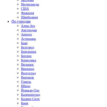
Молдова
Нидерланды
США
Франция
Швейцария
По городам
Алма-Ата
Амстердам
Ареццо
Астрахань
Баар
Белгород
Березники
Берлин
Борисовка
Вильнюс
Винница
Волгоград
Воронеж
Гомель
Ибица
Йошкар-Ола
Калининград
Калвер-Сити
Киев