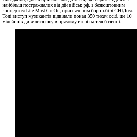
найбільш постраждалих від дій військ рф, з безкоштовним
концертом Life Must Go On, присвяченим боротьбі зі СНІДом.
Тоді виступ музикантів відвідали понад 350 тисяч осіб, ще 10
мільйонів дивилися шоу в прямому етері на телебаченні.