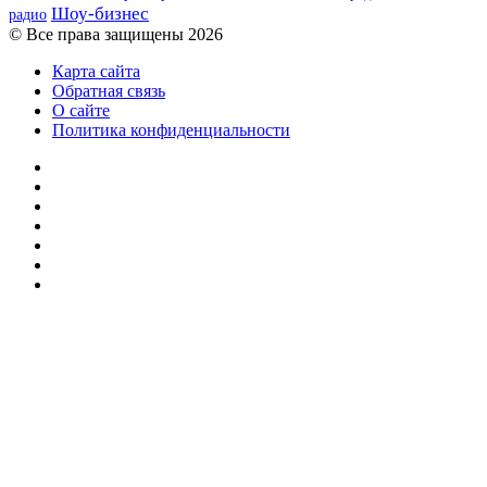
Шоу-бизнес
радио
© Все права защищены 2026
Карта сайта
Обратная связь
О сайте
Политика конфиденциальности
Facebook
Twitter
YouTube
vk.com
Одноклассники
Telegram
RSS
Кнопка
«Наверх»