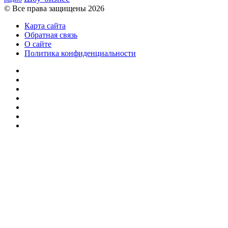
© Все права защищены 2026
Карта сайта
Обратная связь
О сайте
Политика конфиденциальности
Facebook
Twitter
YouTube
vk.com
Одноклассники
Telegram
RSS
Кнопка
«Наверх»