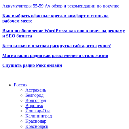
Аккумуляторы 55-59 Ач обзор и рекомендации по покупке
Как выбрать офисные кресла: комфорт и стиль на
рабочем месте
Вышло обновление WordPress: как оно влияет на рекламу
и SEO бизнеса
Бесплатная и платная раскрутка сайта, что лучше?
Магия волн: радио как развлечение и стиль жизни
Слушать радио Рокс онлайн
Радио по странам
Россия
Астрахань
Белгород
Волгоград
Воронеж
Йошкар-Ола
Калининград
Краснодар
Красноярск