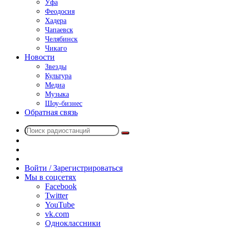
Уфа
Феодосия
Хадера
Чапаевск
Челябинск
Чикаго
Новости
Звезды
Культура
Медиа
Музыка
Шоу-бизнес
Обратная связь
Поиск
Switch
радиостанций
skin
Sidebar
Случайное
радио
Войти / Зарегистрироваться
Мы в соцсетях
Facebook
Twitter
YouTube
vk.com
Одноклассники