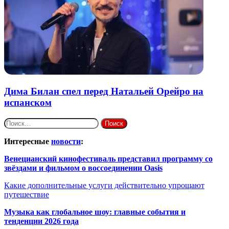
Дима Билан спел перед Натальей Орейро на
испанском
Найти:
Интересные
новости
:
Венецианский кинофестиваль представил программу со
звёздами и фильмом о воссоединении Oasis
Какие дополнительные услуги действительно упрощают
путешествие
Музыка как глобальное шоу: главные события и
тенденции 2026 года