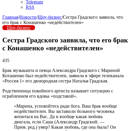
Telegram
RSS
Главная
/
Новости
/
Шоу-бизнес
/
Сестра Градского заявила, что
его брак с Конашенко «недействителен»
Шоу-бизнес
Сестра Градского заявила, что его брак
с Конашенко «недействителен»
435
Брак музыканта и певца Александра Градского с Мариной
Коташенко был недействителен, заявила в эфире телеканала
«Россия 1» его двоюродная сестра Наталья Градская.
Родственница покойного артиста называет ситуацию с
ограблением его вдовы «подставой».
«Марина, успокойтесь ради бога. Ваш брак вообще
недействителен. Вы заставили больного человека
жениться на Вас. Да и вообще какая любовь
двигала, если Саша (Александр Градский. —
Прим. ред.) умер? Какая любовь, где она была? Он