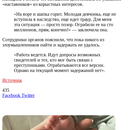
«наставников» из корыстных интересов.
«На воре и шапка горит. Молодая девчонка, еще не
вступила в наследство, еще идет траур. Для меня
эта ситуация — просто позор. Ограбили ее на сто
миллионов, прям, конечно!» — заключила она.
Сотрудники органов пояснили, что пока никого из
злоумышленников найти и задержать не удалось.
«Работа ведется. Идут допросы возможных
свидетелей и тех, кто мог быть связан с
преступниками. Отрабатываются все версии.
Однако на текущий момент задержаний нет».
Источник
435
LinkedIn
Tumblr
Reddit
Вконтакте
Одноклассники
Skype
Messenger
Messenger
WhatsApp
Telegram
Viber
Line
Поделиться
Печатать
Facebook
Twitter
через
электронную
Похожие радио
почту