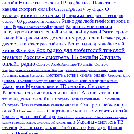
Новости
онлайн
Новости ТВ шоубизнеса
Новостные
О
каналы смотреть онлайн
Ответы@liveTV.by
Отдых
телевидинии и не только
Программа передач на сегодня
более 400 русских тв каналов
Радио для любителей хип-хопа и
рэпа
Радио с самой новой и
Радио с классической музыкой
популярной отечественной и западной музыкой
Разговорное
Раскраски для детей и их родителей
Релакс радио
радио
для тех, кто хочет расслабиться
Ретро радио для любителей
Рок радио для любителей тяжелой
хитов 80х и 90х
Россия - смотреть ТВ онлайн
музыки
Слушать
онлайн радио
Смотреть Азербайджанское ТВ онлайн. Смотреть
Азербайджанские каналы онлайн. Азербайджанское телевидение онлайн.
Смотреть
Смотреть Десткие каналы онлайн
Армянские каналы бесплатно
Смотреть Кино
(Фильмы) ТВ онлайн. Смотреть Кино каналы онлайн. Кино телевидение онлайн.
Смотреть Музыкальные ТВ онлайн. Смотреть
Развлекательные каналы онлайн. Развлекательное
телевидение онлайн.
Смотреть Познавательные ТВ онлайн.
Смотреть вебкамеры
Смотреть Познавательные каналы онлайн.
онлайн
Спортивные каналы смотреть онлайн
Спортивная жизнь
Транс-радио на любой вкус
Укр » Смотреть онлайн ТВ бесплатно и слушать
Украина - смотреть ТВ
радио в прямом эфире, смотреть вебкамеры мира!
онлайн
Шансон
Флеш игры играть онлайн бесплатно
Фолк радио
Шоу-бизнес
радио