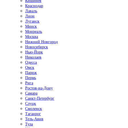
Кишинёв
Краснодар
Лаваль
Лион
Луганск
Минск
Монреаль
Москва
Нижний Новгород
Новосибирск
Нью-Йорк
Николаев
Одесса
Омск
Париж
Пермь
Рига
Ростов-на-Дону
Самара
Санкт-Петербург
Слуцк
Смоленск
Таганрог
Тель-Авив
Тула