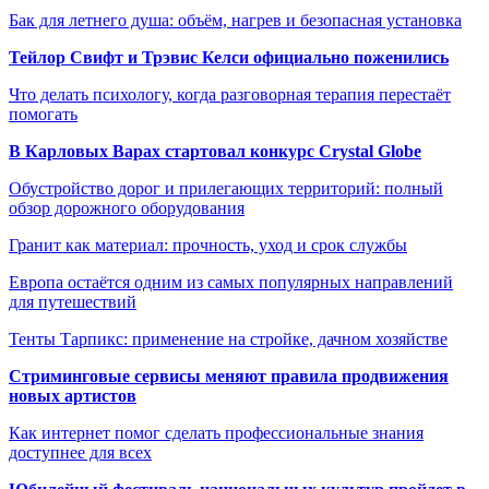
Бак для летнего душа: объём, нагрев и безопасная установка
Тейлор Свифт и Трэвис Келси официально поженились
Что делать психологу, когда разговорная терапия перестаёт
помогать
В Карловых Варах стартовал конкурс Crystal Globe
Обустройство дорог и прилегающих территорий: полный
обзор дорожного оборудования
Гранит как материал: прочность, уход и срок службы
Европа остаётся одним из самых популярных направлений
для путешествий
Тенты Тарпикс: применение на стройке, дачном хозяйстве
Стриминговые сервисы меняют правила продвижения
новых артистов
Как интернет помог сделать профессиональные знания
доступнее для всех