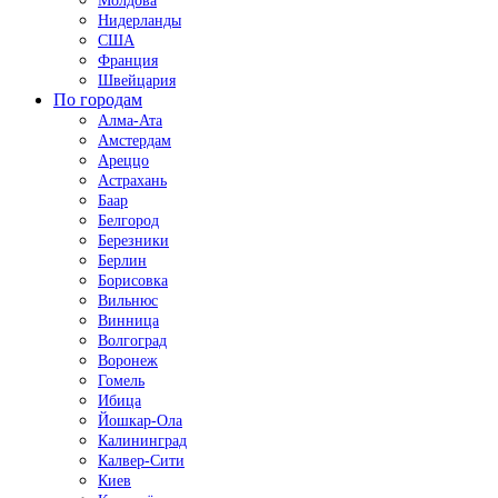
Молдова
Нидерланды
США
Франция
Швейцария
По городам
Алма-Ата
Амстердам
Ареццо
Астрахань
Баар
Белгород
Березники
Берлин
Борисовка
Вильнюс
Винница
Волгоград
Воронеж
Гомель
Ибица
Йошкар-Ола
Калининград
Калвер-Сити
Киев