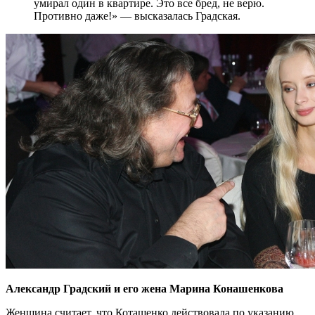
умирал один в квартире. Это все бред, не верю.
Противно даже!» — высказалась Градская.
Александр Градский и его жена Марина Конашенкова
Женщина считает, что Коташенко действовала по указанию