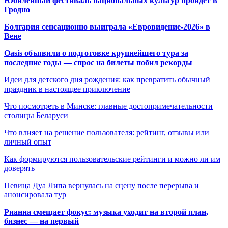
Юбилейный фестиваль национальных культур пройдет в
Гродно
Болгария сенсационно выиграла «Евровидение-2026» в
Вене
Oasis объявили о подготовке крупнейшего тура за
последние годы — спрос на билеты побил рекорды
Идеи для детского дня рождения: как превратить обычный
праздник в настоящее приключение
Что посмотреть в Минске: главные достопримечательности
столицы Беларуси
Что влияет на решение пользователя: рейтинг, отзывы или
личный опыт
Как формируются пользовательские рейтинги и можно ли им
доверять
Певица Дуа Липа вернулась на сцену после перерыва и
анонсировала тур
Рианна смещает фокус: музыка уходит на второй план,
бизнес — на первый