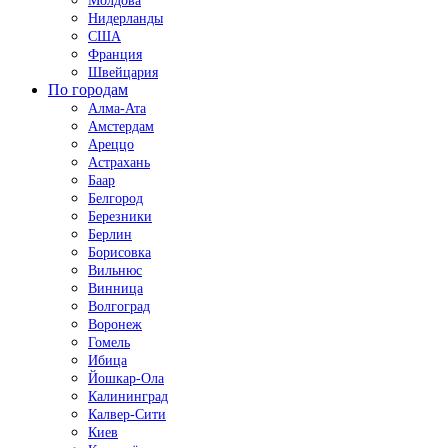
Молдова
Нидерланды
США
Франция
Швейцария
По городам
Алма-Ата
Амстердам
Ареццо
Астрахань
Баар
Белгород
Березники
Берлин
Борисовка
Вильнюс
Винница
Волгоград
Воронеж
Гомель
Ибица
Йошкар-Ола
Калининград
Калвер-Сити
Киев