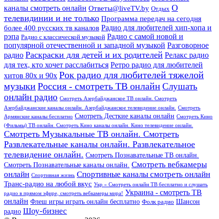
О
каналы смотреть онлайн
Ответы@liveTV.by
Отдых
телевидинии и не только
Программа передач на сегодня
более 400 русских тв каналов
Радио для любителей хип-хопа и
рэпа
Радио с самой новой и
Радио с классической музыкой
популярной отечественной и западной музыкой
Разговорное
Раскраски для детей и их родителей
Релакс радио
радио
для тех, кто хочет расслабиться
Ретро радио для любителей
Рок радио для любителей тяжелой
хитов 80х и 90х
Россия - смотреть ТВ онлайн
музыки
Слушать
онлайн радио
Смотреть Азербайджанское ТВ онлайн. Смотреть
Азербайджанские каналы онлайн. Азербайджанское телевидение онлайн.
Смотреть
Смотреть Десткие каналы онлайн
Армянские каналы бесплатно
Смотреть Кино
(Фильмы) ТВ онлайн. Смотреть Кино каналы онлайн. Кино телевидение онлайн.
Смотреть Музыкальные ТВ онлайн. Смотреть
Развлекательные каналы онлайн. Развлекательное
телевидение онлайн.
Смотреть Познавательные ТВ онлайн.
Смотреть вебкамеры
Смотреть Познавательные каналы онлайн.
онлайн
Спортивные каналы смотреть онлайн
Спортивная жизнь
Транс-радио на любой вкус
Укр » Смотреть онлайн ТВ бесплатно и слушать
Украина - смотреть ТВ
радио в прямом эфире, смотреть вебкамеры мира!
онлайн
Шансон
Флеш игры играть онлайн бесплатно
Фолк радио
Шоу-бизнес
радио