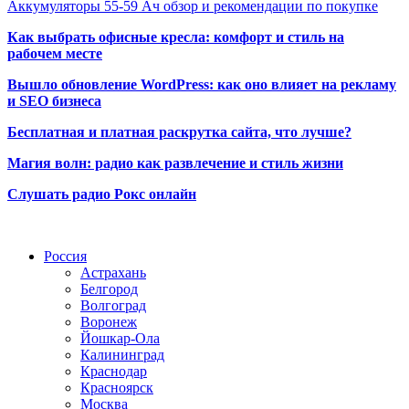
Аккумуляторы 55-59 Ач обзор и рекомендации по покупке
Как выбрать офисные кресла: комфорт и стиль на
рабочем месте
Вышло обновление WordPress: как оно влияет на рекламу
и SEO бизнеса
Бесплатная и платная раскрутка сайта, что лучше?
Магия волн: радио как развлечение и стиль жизни
Слушать радио Рокс онлайн
Радио по странам
Россия
Астрахань
Белгород
Волгоград
Воронеж
Йошкар-Ола
Калининград
Краснодар
Красноярск
Москва