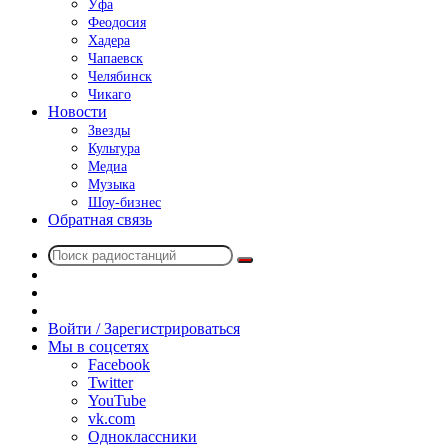
Уфа
Феодосия
Хадера
Чапаевск
Челябинск
Чикаго
Новости
Звезды
Культура
Медиа
Музыка
Шоу-бизнес
Обратная связь
Поиск
Switch
радиостанций
skin
Sidebar
Случайное
радио
Войти / Зарегистрироваться
Мы в соцсетях
Facebook
Twitter
YouTube
vk.com
Одноклассники