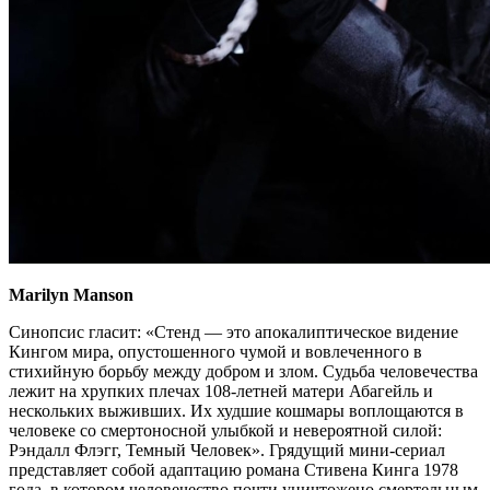
Marilyn Manson
Синопсис гласит: «Стенд — это апокалиптическое видение
Кингом мира, опустошенного чумой и вовлеченного в
стихийную борьбу между добром и злом. Судьба человечества
лежит на хрупких плечах 108-летней матери Абагейль и
нескольких выживших. Их худшие кошмары воплощаются в
человеке со смертоносной улыбкой и невероятной силой:
Рэндалл Флэгг, Темный Человек». Грядущий мини-сериал
представляет собой адаптацию романа Стивена Кинга 1978
года, в котором человечество почти уничтожено смертельным