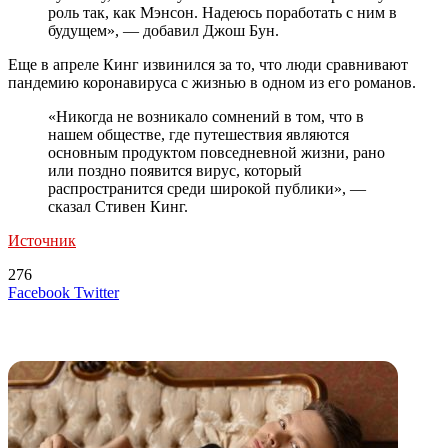
роль так, как Мэнсон. Надеюсь поработать с ним в
будущем», — добавил Джош Бун.
Еще в апреле Кинг извинился за то, что люди сравнивают
пандемию коронавируса с жизнью в одном из его романов.
«Никогда не возникало сомнений в том, что в
нашем обществе, где путешествия являются
основным продуктом повседневной жизни, рано
или поздно появится вирус, который
распространится среди широкой публики», —
сказал Стивен Кинг.
Источник
276
LinkedIn
Tumblr
Reddit
Вконтакте
Одноклассники
Skype
Messenger
Messenger
WhatsApp
Telegram
Viber
Line
Поделиться
Печатать
Facebook
Twitter
через
электронную
Похожие радио
почту