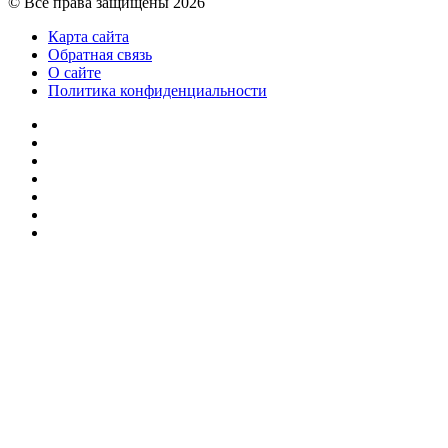
© Все права защищены 2026
Карта сайта
Обратная связь
О сайте
Политика конфиденциальности
Facebook
Twitter
YouTube
vk.com
Одноклассники
Telegram
RSS
Кнопка
«Наверх»