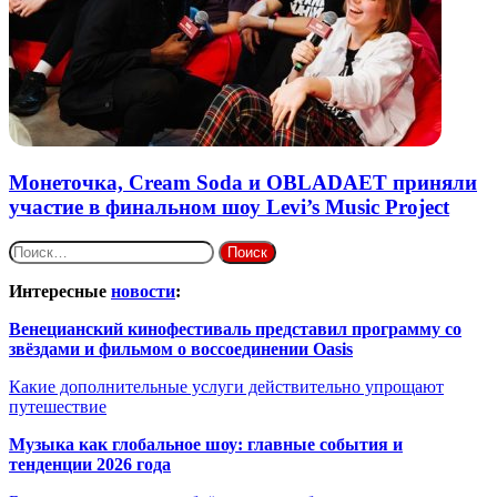
Монеточка, Cream Soda и OBLADAET приняли
участие в финальном шоу Levi’s Music Project
Найти:
Интересные
новости
:
Венецианский кинофестиваль представил программу со
звёздами и фильмом о воссоединении Oasis
Какие дополнительные услуги действительно упрощают
путешествие
Музыка как глобальное шоу: главные события и
тенденции 2026 года