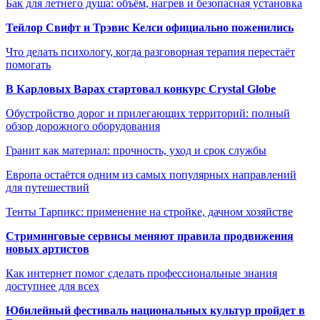
Бак для летнего душа: объём, нагрев и безопасная установка
Тейлор Свифт и Трэвис Келси официально поженились
Что делать психологу, когда разговорная терапия перестаёт
помогать
В Карловых Варах стартовал конкурс Crystal Globe
Обустройство дорог и прилегающих территорий: полный
обзор дорожного оборудования
Гранит как материал: прочность, уход и срок службы
Европа остаётся одним из самых популярных направлений
для путешествий
Тенты Тарпикс: применение на стройке, дачном хозяйстве
Стриминговые сервисы меняют правила продвижения
новых артистов
Как интернет помог сделать профессиональные знания
доступнее для всех
Юбилейный фестиваль национальных культур пройдет в