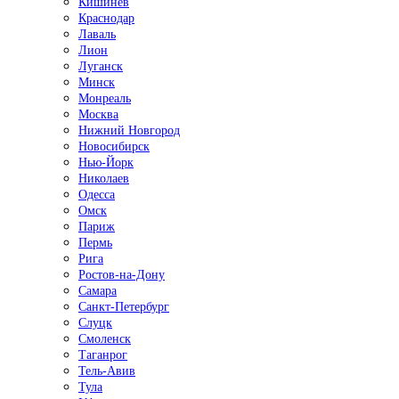
Кишинёв
Краснодар
Лаваль
Лион
Луганск
Минск
Монреаль
Москва
Нижний Новгород
Новосибирск
Нью-Йорк
Николаев
Одесса
Омск
Париж
Пермь
Рига
Ростов-на-Дону
Самара
Санкт-Петербург
Слуцк
Смоленск
Таганрог
Тель-Авив
Тула