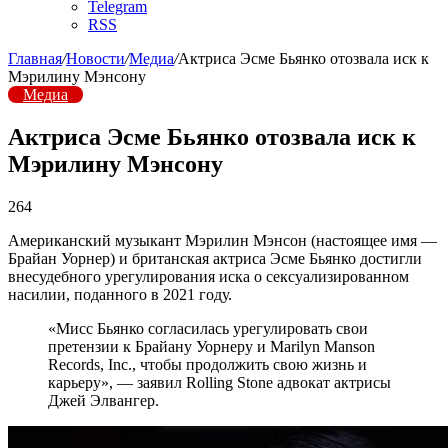
Telegram
RSS
Главная
/
Новости
/
Медиа
/
Актриса Эсме Бьянко отозвала иск к
Мэрилину Мэнсону
Медиа
Актриса Эсме Бьянко отозвала иск к
Мэрилину Мэнсону
264
Американский музыкант Мэрилин Мэнсон (настоящее имя —
Брайан Уорнер) и британская актриса Эсме Бьянко достигли
внесудебного урегулирования иска о сексуализированном
насилии, поданного в 2021 году.
«Мисс Бьянко согласилась урегулировать свои
претензии к Брайану Уорнеру и Marilyn Manson
Records, Inc., чтобы продолжить свою жизнь и
карьеру», — заявил Rolling Stone адвокат актрисы
Джей Элвангер.