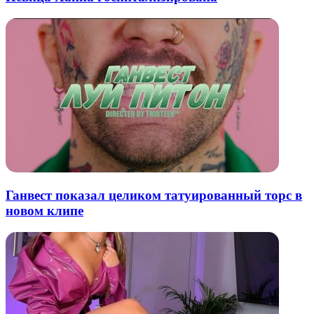
Ганвест показал целиком татуированный торс в
новом клипе