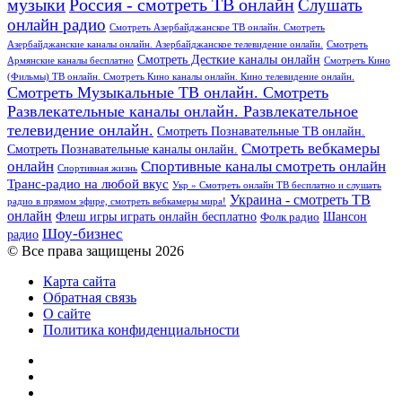
Россия - смотреть ТВ онлайн
музыки
Слушать
онлайн радио
Смотреть Азербайджанское ТВ онлайн. Смотреть
Азербайджанские каналы онлайн. Азербайджанское телевидение онлайн.
Смотреть
Смотреть Десткие каналы онлайн
Армянские каналы бесплатно
Смотреть Кино
(Фильмы) ТВ онлайн. Смотреть Кино каналы онлайн. Кино телевидение онлайн.
Смотреть Музыкальные ТВ онлайн. Смотреть
Развлекательные каналы онлайн. Развлекательное
телевидение онлайн.
Смотреть Познавательные ТВ онлайн.
Смотреть вебкамеры
Смотреть Познавательные каналы онлайн.
онлайн
Спортивные каналы смотреть онлайн
Спортивная жизнь
Транс-радио на любой вкус
Укр » Смотреть онлайн ТВ бесплатно и слушать
Украина - смотреть ТВ
радио в прямом эфире, смотреть вебкамеры мира!
онлайн
Шансон
Флеш игры играть онлайн бесплатно
Фолк радио
Шоу-бизнес
радио
© Все права защищены 2026
Карта сайта
Обратная связь
О сайте
Политика конфиденциальности
Facebook
Twitter
YouTube