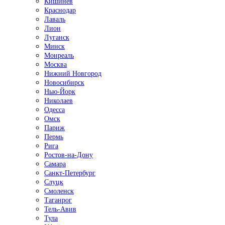
Кишинёв
Краснодар
Лаваль
Лион
Луганск
Минск
Монреаль
Москва
Нижний Новгород
Новосибирск
Нью-Йорк
Николаев
Одесса
Омск
Париж
Пермь
Рига
Ростов-на-Дону
Самара
Санкт-Петербург
Слуцк
Смоленск
Таганрог
Тель-Авив
Тула