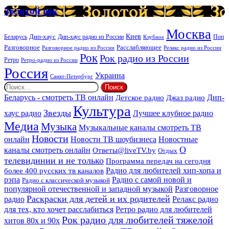
услуг
Золотой
Золотой век
век
Москва
Киев
Дип-хаус
Беларусь
Дип-хаус радио из России
Клубное
Поп
Расслабляющее
Разговорное
Разговорное радио из России
Релакс радио из России
Рок
Рок радио из России
Ретро
Ретро-радио из России
Россия
Украина
Санкт-Петербург
Найти:
Дип-
Беларусь - смотреть ТВ онлайн
Джаз радио
Детское радио
Культура
Звезды
хаус радио
Лучшее клубное радио
Медиа
Музыка
Музыкальные каналы смотреть ТВ
Новости
онлайн
Новости ТВ шоубизнеса
Новостные
О
каналы смотреть онлайн
Ответы@liveTV.by
Отдых
телевидинии и не только
Программа передач на сегодня
более 400 русских тв каналов
Радио для любителей хип-хопа и
рэпа
Радио с самой новой и
Радио с классической музыкой
популярной отечественной и западной музыкой
Разговорное
Раскраски для детей и их родителей
Релакс радио
радио
для тех, кто хочет расслабиться
Ретро радио для любителей
Рок радио для любителей тяжелой
хитов 80х и 90х