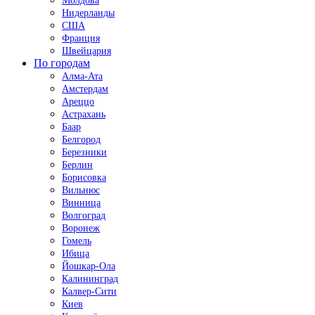
Молдова
Нидерланды
США
Франция
Швейцария
По городам
Алма-Ата
Амстердам
Ареццо
Астрахань
Баар
Белгород
Березники
Берлин
Борисовка
Вильнюс
Винница
Волгоград
Воронеж
Гомель
Ибица
Йошкар-Ола
Калининград
Калвер-Сити
Киев