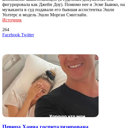
фигурировала как Джейн Доу). Помимо нее и Эсме Бьянко, на
музыканта в суд подавали его бывшая ассистентка Эшли
Уолтерс и модель Эшли Морган Смитлайн.
Источник
264
LinkedIn
Tumblr
Reddit
Вконтакте
Одноклассники
Skype
Messenger
Messenger
WhatsApp
Telegram
Viber
Line
Поделиться
Печатать
Facebook
Twitter
через
электронную
Похожие радио
почту
Певица Ханна госпитализирована