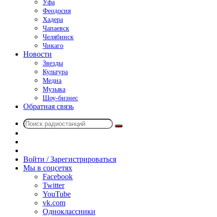
Уфа
Феодосия
Хадера
Чапаевск
Челябинск
Чикаго
Новости
Звезды
Культура
Медиа
Музыка
Шоу-бизнес
Обратная связь
Поиск
Switch
радиостанций
skin
Sidebar
Случайное
радио
Войти / Зарегистрироваться
Мы в соцсетях
Facebook
Twitter
YouTube
vk.com
Одноклассники