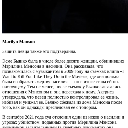
Marilyn Manson
Защита певца также это подтвердила.
Эсме Бьянко была в числе более десяти женщин, обвинивших
Мэрилина Мэнсона в насилии. Она рассказала, что
познакомилась с музыкантом в 2009 году на съемках клипа «I
Want to Kill You Like They Do in the Movies», где она должна
была изображать жертву насилия — но в итоге стала ей по-
настоящему. Тем не менее, после съемок у Бьянко завязались
отношения с Мэнсоном и она переехала к нему. Актриса
утверждала, что певец полностью контролировал ее жизнь,
избивал и унижал ее. Бьянко сбежала из дома Мэнсона после
того, как он однажды преследовал ее с топором.
В сентябре 2021 года суд отклонил один из исков о насилии и
угрозах убийством, поданных против Мэрилина Мэнсона
анонимной заявительницей (в судебных документах она