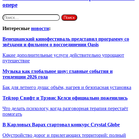
опере
Найти:
Интересные
новости
:
Венецианский кинофестиваль представил программу со
звёздами и фильмом о воссоединении Oasis
Какие дополнительные услуги действительно упрощают
путешествие
Музыка как глобальное шоу: главные события и
тенденции 2026 года
Бак для летнего душа: объём, нагрев и безопасная установка
Тейлор Свифт и Трэвис Келси официально поженились
Что делать психологу, когда разговорная терапия перестаёт
помогать
В Карловых Варах стартовал конкурс Crystal Globe
Обустройство дорог и прилегающих территорий: полный