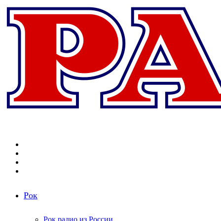
Меню
Поиск
радиостанций
Switch
skin
Войти
Рок
Рок радио из России