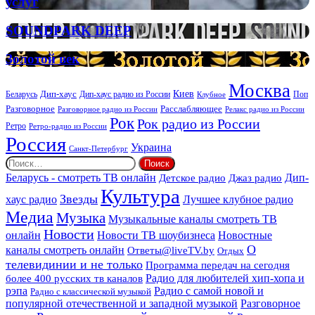
услуг
и
организации
SOUNDPARK
SOUNDPARK DEEP
ритуальных
DEEP
услуг
Золотой
Золотой век
век
Москва
Киев
Дип-хаус
Беларусь
Дип-хаус радио из России
Клубное
Поп
Расслабляющее
Разговорное
Разговорное радио из России
Релакс радио из России
Рок
Рок радио из России
Ретро
Ретро-радио из России
Россия
Украина
Санкт-Петербург
Найти:
Дип-
Беларусь - смотреть ТВ онлайн
Джаз радио
Детское радио
Культура
Звезды
хаус радио
Лучшее клубное радио
Медиа
Музыка
Музыкальные каналы смотреть ТВ
Новости
онлайн
Новости ТВ шоубизнеса
Новостные
О
каналы смотреть онлайн
Ответы@liveTV.by
Отдых
телевидинии и не только
Программа передач на сегодня
более 400 русских тв каналов
Радио для любителей хип-хопа и
рэпа
Радио с самой новой и
Радио с классической музыкой
популярной отечественной и западной музыкой
Разговорное