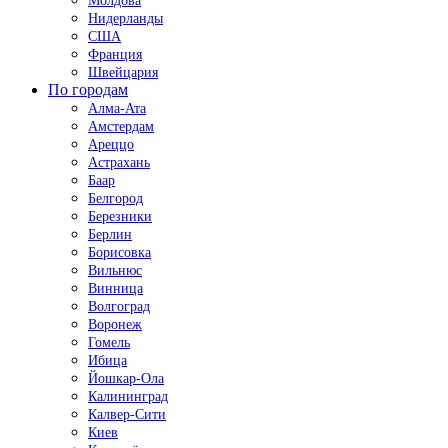
Молдова
Нидерланды
США
Франция
Швейцария
По городам
Алма-Ата
Амстердам
Ареццо
Астрахань
Баар
Белгород
Березники
Берлин
Борисовка
Вильнюс
Винница
Волгоград
Воронеж
Гомель
Ибица
Йошкар-Ола
Калининград
Калвер-Сити
Киев