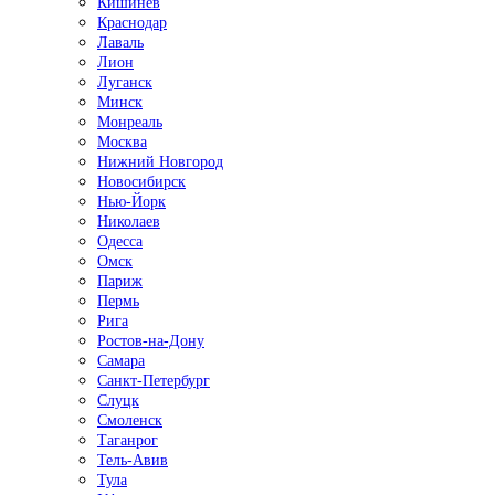
Кишинёв
Краснодар
Лаваль
Лион
Луганск
Минск
Монреаль
Москва
Нижний Новгород
Новосибирск
Нью-Йорк
Николаев
Одесса
Омск
Париж
Пермь
Рига
Ростов-на-Дону
Самара
Санкт-Петербург
Слуцк
Смоленск
Таганрог
Тель-Авив
Тула