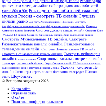
Раскраски для детей и их родителей
Релакс радио
радио
для тех, кто хочет расслабиться
Ретро радио для любителей
Рок радио для любителей тяжелой
хитов 80х и 90х
Россия - смотреть ТВ онлайн
музыки
Слушать
онлайн радио
Смотреть Азербайджанское ТВ онлайн. Смотреть
Азербайджанские каналы онлайн. Азербайджанское телевидение онлайн.
Смотреть
Смотреть Десткие каналы онлайн
Армянские каналы бесплатно
Смотреть Кино
(Фильмы) ТВ онлайн. Смотреть Кино каналы онлайн. Кино телевидение онлайн.
Смотреть Музыкальные ТВ онлайн. Смотреть
Развлекательные каналы онлайн. Развлекательное
телевидение онлайн.
Смотреть Познавательные ТВ онлайн.
Смотреть вебкамеры
Смотреть Познавательные каналы онлайн.
онлайн
Спортивные каналы смотреть онлайн
Спортивная жизнь
Транс-радио на любой вкус
Укр » Смотреть онлайн ТВ бесплатно и слушать
Украина - смотреть ТВ
радио в прямом эфире, смотреть вебкамеры мира!
онлайн
Шансон
Флеш игры играть онлайн бесплатно
Фолк радио
Шоу-бизнес
радио
© Все права защищены 2026
Карта сайта
Обратная связь
О сайте
Политика конфиденциальности