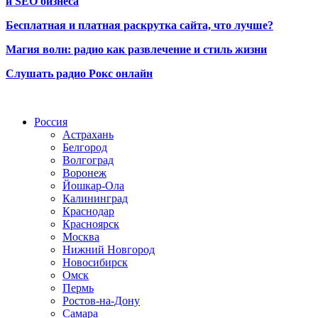
и SEO бизнеса
Бесплатная и платная раскрутка сайта, что лучше?
Магия волн: радио как развлечение и стиль жизни
Слушать радио Рокс онлайн
Радио по странам
Россия
Астрахань
Белгород
Волгоград
Воронеж
Йошкар-Ола
Калининград
Краснодар
Красноярск
Москва
Нижний Новгород
Новосибирск
Омск
Пермь
Ростов-на-Дону
Самара