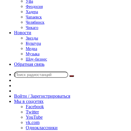
Уфа
Феодосия
Хадера
Чапаевск
Челябинск
Чикаго
Новости
Звезды
Культура
Медиа
Музыка
Шоу-бизнес
Обратная связь
Поиск
Switch
радиостанций
skin
Sidebar
Случайное
радио
Войти / Зарегистрироваться
Мы в соцсетях
Facebook
Twitter
YouTube
vk.com
Одноклассники