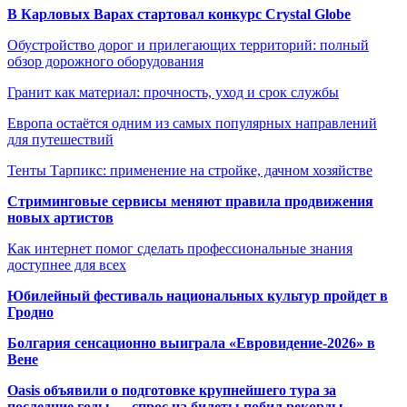
В Карловых Варах стартовал конкурс Crystal Globe
Обустройство дорог и прилегающих территорий: полный
обзор дорожного оборудования
Гранит как материал: прочность, уход и срок службы
Европа остаётся одним из самых популярных направлений
для путешествий
Тенты Тарпикс: применение на стройке, дачном хозяйстве
Стриминговые сервисы меняют правила продвижения
новых артистов
Как интернет помог сделать профессиональные знания
доступнее для всех
Юбилейный фестиваль национальных культур пройдет в
Гродно
Болгария сенсационно выиграла «Евровидение-2026» в
Вене
Oasis объявили о подготовке крупнейшего тура за
последние годы — спрос на билеты побил рекорды