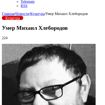
Telegram
RSS
Главная
/
Новости
/
Культура
/
Умер Михаил Хлебородов
Культура
Умер Михаил Хлебородов
224