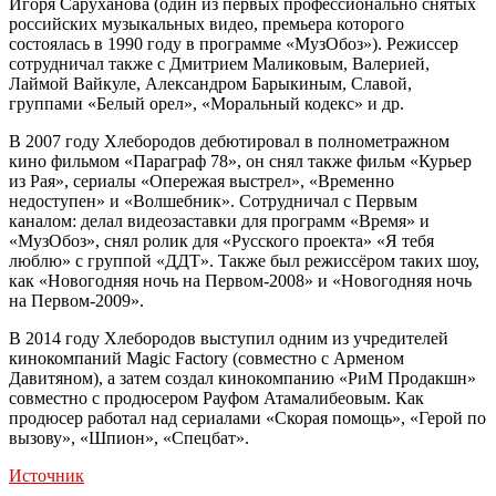
Игоря Саруханова (один из первых профессионально снятых
российских музыкальных видео, премьера которого
состоялась в 1990 году в программе «МузОбоз»). Режиссер
сотрудничал также с Дмитрием Маликовым, Валерией,
Лаймой Вайкуле, Александром Барыкиным, Славой,
группами «Белый орел», «Моральный кодекс» и др.
В 2007 году Хлебородов дебютировал в полнометражном
кино фильмом «Параграф 78», он снял также фильм «Курьер
из Рая», сериалы «Опережая выстрел», «Временно
недоступен» и «Волшебник». Сотрудничал с Первым
каналом: делал видеозаставки для программ «Время» и
«МузОбоз», снял ролик для «Русского проекта» «Я тебя
люблю» с группой «ДДТ». Также был режиссёром таких шоу,
как «Новогодняя ночь на Первом-2008» и «Новогодняя ночь
на Первом-2009».
В 2014 году Хлебородов выступил одним из учредителей
кинокомпаний Magic Factory (совместно с Арменом
Давитяном), а затем создал кинокомпанию «РиМ Продакшн»
совместно с продюсером Рауфом Атамалибеовым. Как
продюсер работал над сериалами «Скорая помощь», «Герой по
вызову», «Шпион», «Спецбат».
Источник