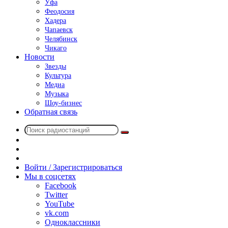
Уфа
Феодосия
Хадера
Чапаевск
Челябинск
Чикаго
Новости
Звезды
Культура
Медиа
Музыка
Шоу-бизнес
Обратная связь
Поиск
Switch
радиостанций
skin
Sidebar
Случайное
радио
Войти / Зарегистрироваться
Мы в соцсетях
Facebook
Twitter
YouTube
vk.com
Одноклассники