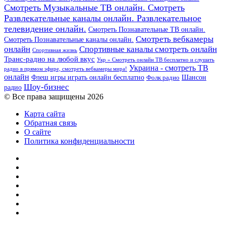
Смотреть Музыкальные ТВ онлайн. Смотреть
Развлекательные каналы онлайн. Развлекательное
телевидение онлайн.
Смотреть Познавательные ТВ онлайн.
Смотреть вебкамеры
Смотреть Познавательные каналы онлайн.
онлайн
Спортивные каналы смотреть онлайн
Спортивная жизнь
Транс-радио на любой вкус
Укр » Смотреть онлайн ТВ бесплатно и слушать
Украина - смотреть ТВ
радио в прямом эфире, смотреть вебкамеры мира!
онлайн
Шансон
Флеш игры играть онлайн бесплатно
Фолк радио
Шоу-бизнес
радио
© Все права защищены 2026
Карта сайта
Обратная связь
О сайте
Политика конфиденциальности
Facebook
Twitter
YouTube
vk.com
Одноклассники
Telegram
RSS