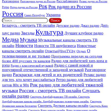
Расслабляющее
Разговорное
Разговорное радио из России
Релакс радио из России
Рок
Рок радио из России
Ретро
Ретро-радио из России
Россия
Украина
Санкт-Петербург
Найти:
Дип-
Беларусь - смотреть ТВ онлайн
Джаз радио
Детское радио
Культура
Звезды
хаус радио
Лучшее клубное радио
Медиа
Музыка
Музыкальные каналы смотреть ТВ
Новости
онлайн
Новости ТВ шоубизнеса
Новостные
О
каналы смотреть онлайн
Ответы@liveTV.by
Отдых
телевидинии и не только
Программа передач на сегодня
более 400 русских тв каналов
Радио для любителей хип-хопа и
рэпа
Радио с самой новой и
Радио с классической музыкой
популярной отечественной и западной музыкой
Разговорное
Раскраски для детей и их родителей
Релакс радио
радио
для тех, кто хочет расслабиться
Ретро радио для любителей
Рок радио для любителей тяжелой
хитов 80х и 90х
Россия - смотреть ТВ онлайн
музыки
Слушать
онлайн радио
Смотреть Азербайджанское ТВ онлайн. Смотреть
Азербайджанские каналы онлайн. Азербайджанское телевидение онлайн.
Смотреть
Смотреть Десткие каналы онлайн
Армянские каналы бесплатно
Смотреть Кино
(Фильмы) ТВ онлайн. Смотреть Кино каналы онлайн. Кино телевидение онлайн.