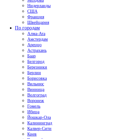
Молдова
Нидерланды
США
Франция
Швейцария
По городам
Алма-Ата
Амстердам
Ареццо
Астрахань
Баар
Белгород
Березники
Берлин
Борисовка
Вильнюс
Винница
Волгоград
Воронеж
Гомель
Ибица
Йошкар-Ола
Калининград
Калвер-Сити
Киев