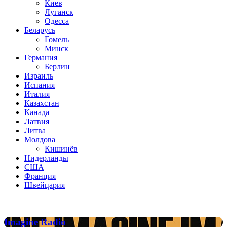
Киев
Луганск
Одесса
Беларусь
Гомель
Минск
Германия
Берлин
Израиль
Испания
Италия
Казахстан
Канада
Латвия
Литва
Молдова
Кишинёв
Нидерланды
США
Франция
Швейцария
Популярные радиостанции
Imagine
Imagine Radio