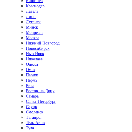
Кишинёв
Краснодар
Лаваль
Лион
Луганск
Минск
Монреаль
Москва
Нижний Новгород
Новосибирск
Нью-Йорк
Николаев
Одесса
Омск
Париж
Пермь
Рига
Ростов-на-Дону
Самара
Санкт-Петербург
Слуцк
Смоленск
Таганрог
Тель-Авив
Тула