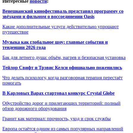
Интересные
новости
:
Венецианский кинофестиваль представил программу со
звёздами и фильмом о воссоединении Oasis
Какие дополнительные услуги действительно упрощают
путешествие
Музыка как глобальное шоу: главные события и
тенденции 2026 года
Бак для летнего душа: объём, нагрев и безопасная установка
Тейлор Свифт и Трэвис Келси официально поженились
Что делать психологу, когда разговорная терапия перестаёт
помогать
В Карловых Варах стартовал конкурс Crystal Globe
Обустройство дорог и прилегающих территорий: полный
обзор дорожного оборудования
Гранит как материал: прочность, уход и срок службы
Европа остаётся одним из самых популярных направлений