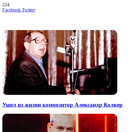
224
LinkedIn
Tumblr
Reddit
Вконтакте
Одноклассники
Skype
Messenger
Messenger
WhatsApp
Telegram
Viber
Line
Поделиться
Печатать
Facebook
Twitter
через
электронную
Похожие радио
почту
Ушел из жизни композитор Александр Колкер