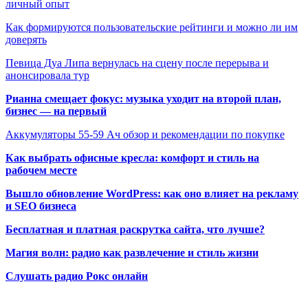
личный опыт
Как формируются пользовательские рейтинги и можно ли им
доверять
Певица Дуа Липа вернулась на сцену после перерыва и
анонсировала тур
Рианна смещает фокус: музыка уходит на второй план,
бизнес — на первый
Аккумуляторы 55-59 Ач обзор и рекомендации по покупке
Как выбрать офисные кресла: комфорт и стиль на
рабочем месте
Вышло обновление WordPress: как оно влияет на рекламу
и SEO бизнеса
Бесплатная и платная раскрутка сайта, что лучше?
Магия волн: радио как развлечение и стиль жизни
Слушать радио Рокс онлайн
Радио по странам