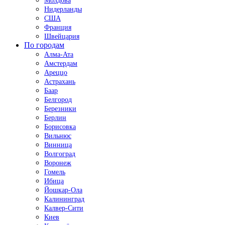
Молдова
Нидерланды
США
Франция
Швейцария
По городам
Алма-Ата
Амстердам
Ареццо
Астрахань
Баар
Белгород
Березники
Берлин
Борисовка
Вильнюс
Винница
Волгоград
Воронеж
Гомель
Ибица
Йошкар-Ола
Калининград
Калвер-Сити
Киев