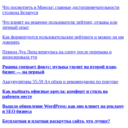
Что посмотреть в Минске: главные достопримечательности
столицы Беларуси
Что влияет на решение пользователя: рейтинг, отзывы или
личный опыт
Как формируются пользовательские рейтинги и можно ли им
доверять
Певица Дуа Липа вернулась на сцену после перерыва и
анонсировала тур
Рианна смещает фокус: музыка уходит на второй план,
бизнес — на первый
Аккумуляторы 55-59 Ач обзор и рекомендации по покупке
Как выбрать офисные кресла: комфорт и стиль на
рабочем месте
Вышло обновление WordPress: как оно влияет на рекламу
и SEO бизнеса
Бесплатная и платная раскрутка сайта, что лучше?