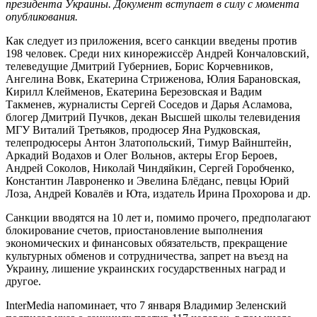
президента Украины. Документ вступает в силу с момента
опубликования.
Как следует из приложения, всего санкции введены против
198 человек. Среди них кинорежиссёр Андрей Кончаловский,
телеведущие Дмитрий Губерниев, Борис Корчевников,
Ангелина Вовк, Екатерина Стриженова, Юлия Барановская,
Кирилл Клейменов, Екатерина Березовская и Вадим
Такменев, журналисты Сергей Соседов и Дарья Асламова,
блогер Дмитрий Пучков, декан Высшей школы телевидения
МГУ Виталий Третьяков, продюсер Яна Рудковская,
телепродюсеры Антон Златопольский, Тимур Вайнштейн,
Аркадий Водахов и Олег Вольнов, актеры Егор Бероев,
Андрей Соколов, Николай Чиндяйкин, Сергей Горобченко,
Константин Лавроненко и Эвелина Блёданс, певцы Юрий
Лоза, Андрей Ковалёв и Юта, издатель Ирина Прохорова и др.
Санкции вводятся на 10 лет и, помимо прочего, предполагают
блокирование счетов, приостановление выполнения
экономических и финансовых обязательств, прекращение
культурных обменов и сотрудничества, запрет на въезд на
Украину, лишение украинских государственных наград и
другое.
InterMedia напоминает, что 7 января Владимир Зеленский