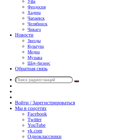
Уфа
Феодосия
Хадера
Чапаевск
Челябинск
Чикаго
Новости
Звезды
Культура
Медиа
Музыка
Шоу-бизнес
Обратная связь
Поиск
Switch
радиостанций
skin
Sidebar
Случайное
радио
Войти / Зарегистрироваться
Мы в соцсетях
Facebook
Twitter
YouTube
vk.com
Одноклассники