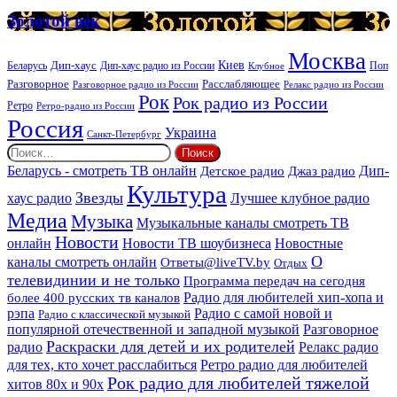
услуг
Золотой
Золотой век
век
Москва
Киев
Дип-хаус
Беларусь
Дип-хаус радио из России
Клубное
Поп
Расслабляющее
Разговорное
Разговорное радио из России
Релакс радио из России
Рок
Рок радио из России
Ретро
Ретро-радио из России
Россия
Украина
Санкт-Петербург
Найти:
Дип-
Беларусь - смотреть ТВ онлайн
Джаз радио
Детское радио
Культура
Звезды
хаус радио
Лучшее клубное радио
Медиа
Музыка
Музыкальные каналы смотреть ТВ
Новости
онлайн
Новости ТВ шоубизнеса
Новостные
О
каналы смотреть онлайн
Ответы@liveTV.by
Отдых
телевидинии и не только
Программа передач на сегодня
более 400 русских тв каналов
Радио для любителей хип-хопа и
рэпа
Радио с самой новой и
Радио с классической музыкой
популярной отечественной и западной музыкой
Разговорное
Раскраски для детей и их родителей
Релакс радио
радио
для тех, кто хочет расслабиться
Ретро радио для любителей
Рок радио для любителей тяжелой
хитов 80х и 90х