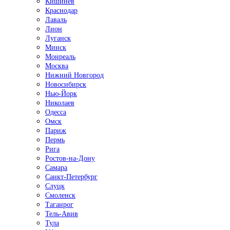
Кишинёв
Краснодар
Лаваль
Лион
Луганск
Минск
Монреаль
Москва
Нижний Новгород
Новосибирск
Нью-Йорк
Николаев
Одесса
Омск
Париж
Пермь
Рига
Ростов-на-Дону
Самара
Санкт-Петербург
Слуцк
Смоленск
Таганрог
Тель-Авив
Тула