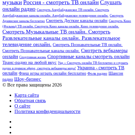
Россия - смотреть ТВ онлайн
музыки
Слушать
онлайн радио
Смотреть Азербайджанское ТВ онлайн. Смотреть
Азербайджанские каналы онлайн. Азербайджанское телевидение онлайн.
Смотреть
Смотреть Десткие каналы онлайн
Армянские каналы бесплатно
Смотреть Кино
(Фильмы) ТВ онлайн. Смотреть Кино каналы онлайн. Кино телевидение онлайн.
Смотреть Музыкальные ТВ онлайн. Смотреть
Развлекательные каналы онлайн. Развлекательное
телевидение онлайн.
Смотреть Познавательные ТВ онлайн.
Смотреть вебкамеры
Смотреть Познавательные каналы онлайн.
онлайн
Спортивные каналы смотреть онлайн
Спортивная жизнь
Транс-радио на любой вкус
Укр » Смотреть онлайн ТВ бесплатно и слушать
Украина - смотреть ТВ
радио в прямом эфире, смотреть вебкамеры мира!
онлайн
Шансон
Флеш игры играть онлайн бесплатно
Фолк радио
Шоу-бизнес
радио
© Все права защищены 2026
Карта сайта
Обратная связь
О сайте
Политика конфиденциальности
Facebook
Twitter
YouTube