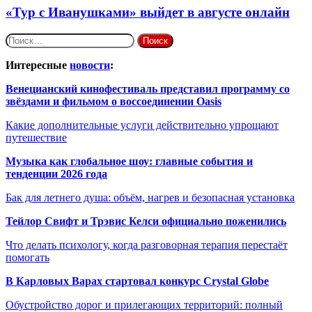
«Тур с Иванушками» выйдет в августе онлайн
Найти:
Интересные
новости
:
Венецианский кинофестиваль представил программу со
звёздами и фильмом о воссоединении Oasis
Какие дополнительные услуги действительно упрощают
путешествие
Музыка как глобальное шоу: главные события и
тенденции 2026 года
Бак для летнего душа: объём, нагрев и безопасная установка
Тейлор Свифт и Трэвис Келси официально поженились
Что делать психологу, когда разговорная терапия перестаёт
помогать
В Карловых Варах стартовал конкурс Crystal Globe
Обустройство дорог и прилегающих территорий: полный